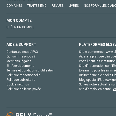
DOMAINES
TRAITÉS EMC
REVUES
LIVRES
NOS FORMULES D'AB
MON COMPTE
CRÉER UN COMPTE
AIDE & SUPPORT
PLATEFORMES ELSE
Contactez-nous / FAQ
Site e-commerce :
www.el
Qui sommes-nous ?
Aide à la pratique clinique
Mentions légales
Portail pour les institution
© - Avertissements
Site d'information sur l'E
Termes et conditions d'utilisation
E-learning pour les infirmi
Politique rédactionnelle
Bibliothèque d'e-books Els
Politique publicitaire
Blog special IFSI :
www.gen
Cookie settings
Suivez notre actualité sur
Politique de la vie privée
Site d'emploi en santé :
e