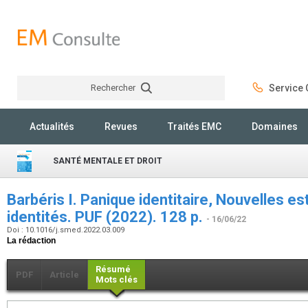
Rechercher
Service C
Rechercher
Actualités
Revues
Traités EMC
Domaines
SANTÉ MENTALE ET DROIT
Barbéris I. Panique identitaire, Nouvelles es
identités. PUF (2022). 128 p.
- 16/06/22
Doi : 10.1016/j.smed.2022.03.009
La rédaction
Résumé
PDF
Article
Mots clés