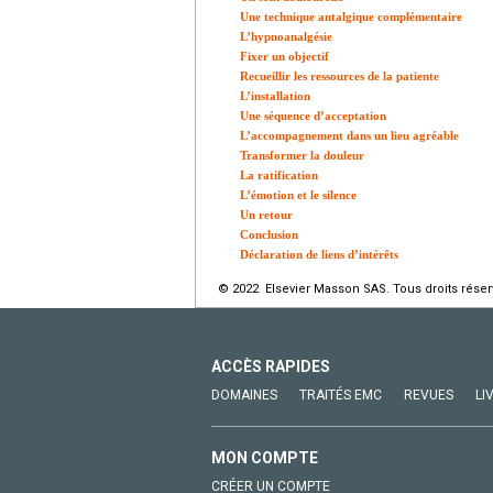
Une technique antalgique complémentaire
L’hypnoanalgésie
Fixer un objectif
Recueillir les ressources de la patiente
L’installation
Une séquence d’acceptation
L’accompagnement dans un lieu agréable
Transformer la douleur
La ratification
L’émotion et le silence
Un retour
Conclusion
Déclaration de liens d’intérêts
© 2022 Elsevier Masson SAS. Tous droits réser
ACCÈS RAPIDES
DOMAINES
TRAITÉS EMC
REVUES
LI
MON COMPTE
CRÉER UN COMPTE