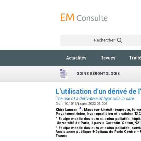
Rechercher
Actualités
Revues
Trait
SOINS GÉRONTOLOGIE
L’utilisation d’un dérivé de
The use of a derivative of hypnosis in care
Doi : 10.1016/j.sger.2022.03.006
a
Khira Lamrani
:
Masseur-kinésithérapeute, formé
Psychomotricien, hypnopraticien et praticien TAC
a
Équipe mobile douleurs et soins palliatifs, hôpi
Université de Paris, 4 parvis Corentin-Celton, 9
b
Équipe mobile douleurs et soins palliatifs, servi
Assistance publique-Hôpitaux de Paris Centre – U
France