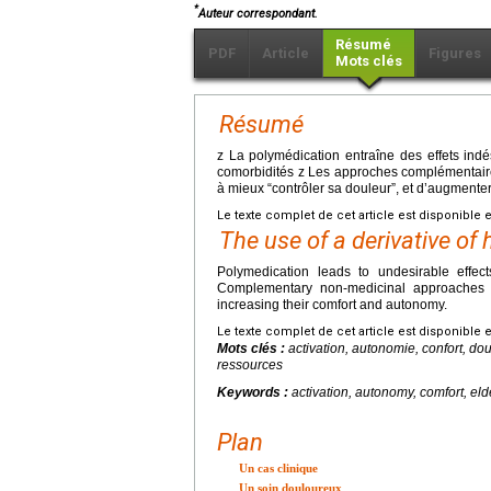
*
Auteur correspondant.
Résumé
PDF
Article
Figures
Mots clés
Résumé
z La polymédication entraîne des effets ind
comorbidités z Les approches complémentaires
à mieux “contrôler sa douleur”, et d’augmenter
Le texte complet de cet article est disponible 
The use of a derivative of 
Polymedication leads to undesirable effect
Complementary non-medicinal approaches sh
increasing their comfort and autonomy.
Le texte complet de cet article est disponible 
Mots clés :
activation, autonomie, confort, do
ressources
Keywords :
activation, autonomy, comfort, el
Plan
Un cas clinique
Un soin douloureux