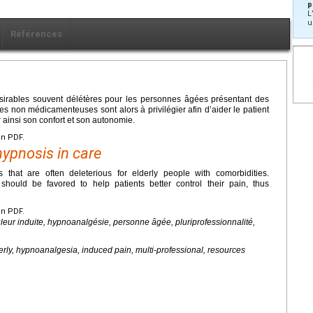
p
L
u
Références
ésirables souvent délétères pour les personnes âgées présentant des
 non médicamenteuses sont alors à privilégier afin d’aider le patient
 ainsi son confort et son autonomie.
en PDF.
hypnosis in care
s that are often deleterious for elderly people with comorbidities.
ould be favored to help patients better control their pain, thus
en PDF.
uleur induite, hypnoanalgésie, personne âgée, pluriprofessionnalité,
derly, hypnoanalgesia, induced pain, multi-professional, resources