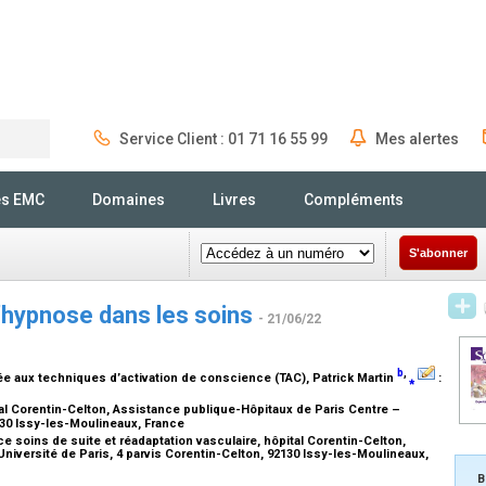
Service Client : 01 71 16 55 99
Mes alertes
Rechercher
és EMC
Domaines
Livres
Compléments
S'abonner
 l’hypnose dans les soins
- 21/06/22
b
,
e aux techniques d’activation de conscience (TAC)
, Patrick Martin
⁎
:
tal Corentin-Celton, Assistance publique-Hôpitaux de Paris Centre –
2130 Issy-les-Moulineaux, France
ce soins de suite et réadaptation vasculaire, hôpital Corentin-Celton,
niversité de Paris, 4 parvis Corentin-Celton, 92130 Issy-les-Moulineaux,
B