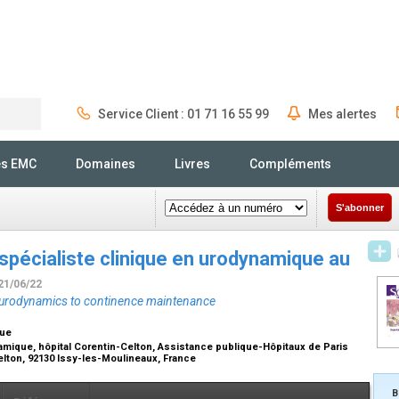
Service Client : 01 71 16 55 99
Mes alertes
Rechercher
és EMC
Domaines
Livres
Compléments
S'abonner
e spécialiste clinique en urodynamique au
 21/06/22
 in urodynamics to continence maintenance
que
amique, hôpital Corentin-Celton, Assistance publique-Hôpitaux de Paris
Celton, 92130 Issy-les-Moulineaux, France
B