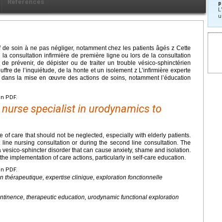
Références
p
L
u
if de soin à ne pas négliger, notamment chez les patients âgés z Cette
 la consultation infirmière de première ligne ou lors de la consultation
 de prévenir, de dépister ou de traiter un trouble vésico-sphinctérien
fre de l’inquiétude, de la honte et un isolement z L’infirmière experte
dans la mise en œuvre des actions de soins, notamment l’éducation
en PDF.
l nurse specialist in urodynamics to
of care that should not be neglected, especially with elderly patients.
t line nursing consultation or during the second line consultation. The
at a vesico-sphincter disorder that can cause anxiety, shame and isolation.
he implementation of care actions, particularly in self-care education.
en PDF.
n thérapeutique, expertise clinique, exploration fonctionnelle
continence, therapeutic education, urodynamic functional exploration