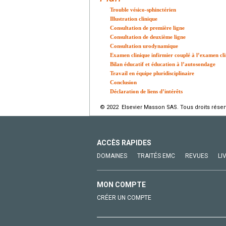
Trouble vésico-sphinctérien
Illustration clinique
Consultation de première ligne
Consultation de deuxième ligne
Consultation urodynamique
Examen clinique infirmier couplé à l’examen cl
Bilan éducatif et éducation à l’autosondage
Travail en équipe pluridisciplinaire
Conclusion
Déclaration de liens d’intérêts
© 2022 Elsevier Masson SAS. Tous droits réser
ACCÈS RAPIDES
DOMAINES
TRAITÉS EMC
REVUES
LI
MON COMPTE
CRÉER UN COMPTE