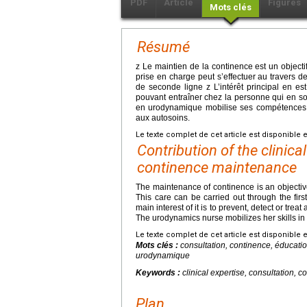
PDF
Article
Figures
Mots clés
Résumé
z Le maintien de la continence est un object
prise en charge peut s’effectuer au travers de
de seconde ligne z L’intérêt principal en est
pouvant entraîner chez la personne qui en souf
en urodynamique mobilise ses compétences 
aux autosoins.
Le texte complet de cet article est disponible 
Contribution of the clinica
continence maintenance
The maintenance of continence is an objective 
This care can be carried out through the firs
main interest of it is to prevent, detect or tre
The urodynamics nurse mobilizes her skills in t
Le texte complet de cet article est disponible 
Mots clés :
consultation, continence, éducatio
urodynamique
Keywords :
clinical expertise, consultation, 
Plan