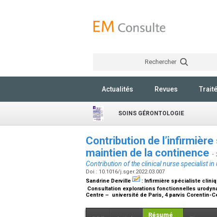
Rechercher
Actualités
Revues
Trait
SOINS GÉRONTOLOGIE
Contribution de l’infirmièr
maintien de la continence
-
Contribution of the clinical nurse specialist
Doi : 10.1016/j.sger.2022.03.007
Sandrine Derville
:
Infirmière spécialiste clini
Consultation explorations fonctionnelles urodyn
Centre – université de Paris, 4 parvis Corentin-
Résumé