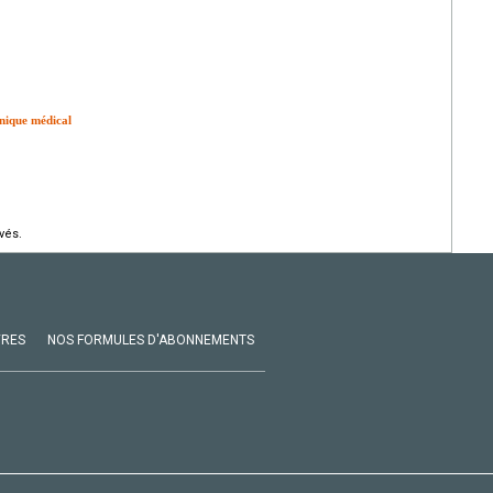
inique médical
vés.
VRES
NOS FORMULES D'ABONNEMENTS