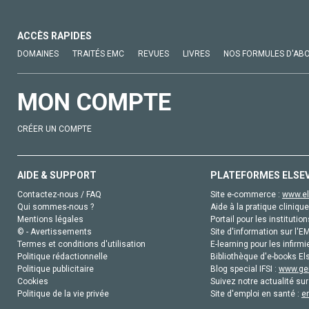
ACCÈS RAPIDES
DOMAINES
TRAITÉS EMC
REVUES
LIVRES
NOS FORMULES D'AB
MON COMPTE
CRÉER UN COMPTE
AIDE & SUPPORT
PLATEFORMES ELSE
Contactez-nous / FAQ
Site e-commerce :
www.el
Qui sommes-nous ?
Aide à la pratique clinique
Mentions légales
Portail pour les institution
© - Avertissements
Site d'information sur l'E
Termes et conditions d'utilisation
E-learning pour les infirmi
Politique rédactionnelle
Bibliothèque d'e-books Els
Politique publicitaire
Blog special IFSI :
www.gen
Cookies
Suivez notre actualité sur
Politique de la vie privée
Site d'emploi en santé :
e