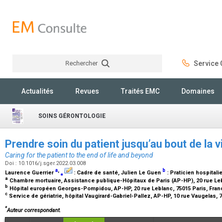
Rechercher
Service C
Rechercher
Actualités
Revues
Traités EMC
Domaines
SOINS GÉRONTOLOGIE
Prendre soin du patient jusqu’au bout de la v
Caring for the patient to the end of life and beyond
Doi : 10.1016/j.sger.2022.03.008
a
,
b
Laurence Guerrier
⁎
:
Cadre de santé
, Julien Le Guen
:
Praticien hospitalie
a
Chambre mortuaire, Assistance publique-Hôpitaux de Paris (AP-HP), 20 rue Leb
b
Hôpital européen Georges-Pompidou, AP-HP, 20 rue Leblanc, 75015 Paris, Fra
c
Service de gériatrie, hôpital Vaugirard-Gabriel-Pallez, AP-HP, 10 rue Vaugelas,
*
Auteur correspondant.