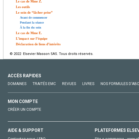
Le cas de Mme Z.
Les outils
Le soin de “lâcher prise”
Avant de commencer
Pendant la séance
À la fin du soin
Le cas de Mme E.
L’impact sur l’équipe
Déclaration de liens d’intérêts
© 2022 Elsevier Masson SAS. Tous droits réservés.
ACCÈS RAPIDES
DOMAINES
TRAITÉS EMC
REVUES
LIVRES
NOS FORMULES D'AB
MON COMPTE
CRÉER UN COMPTE
AIDE & SUPPORT
PLATEFORMES ELSE