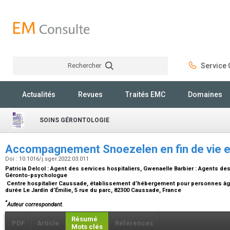
Rechercher
Service C
Rechercher
Actualités
Revues
Traités EMC
Domaines
SOINS GÉRONTOLOGIE
Accompagnement Snoezelen en fin de vie 
Doi : 10.1016/j.sger.2022.03.011
Patricia Delcol :
Agent des services hospitaliers
, Gwenaelle Barbier :
Agents des
Géronto-psychologue
Centre hospitalier Caussade, établissement d’hébergement pour personnes âg
durée Le Jardin d’Émilie, 5 rue du parc, 82300 Caussade, France
*
Auteur correspondant.
Résumé
PDF
Article
Références
Mots clés