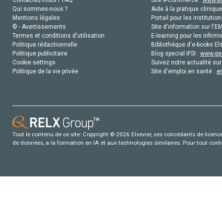
Contactez-nous / FAQ
Site e-commerce :
www.el
Qui sommes-nous ?
Aide à la pratique clinique
Mentions légales
Portail pour les institution
© - Avertissements
Site d'information sur l'E
Termes et conditions d'utilisation
E-learning pour les infirmi
Politique rédactionnelle
Bibliothèque d'e-books Els
Politique publicitaire
Blog special IFSI :
www.gen
Cookie settings
Suivez notre actualité sur
Politique de la vie privée
Site d'emploi en santé :
e
Tout le contenu de ce site: Copyright © 2026 Elsevier, ses concédants de licence e
de données, a la formation en IA et aux technologies similaires. Pour tout con