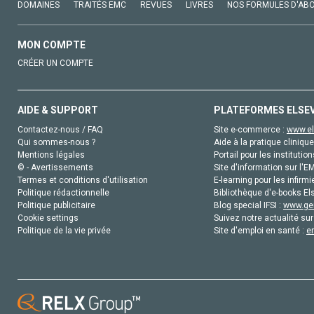
DOMAINES
TRAITÉS EMC
REVUES
LIVRES
NOS FORMULES D'AB
MON COMPTE
CRÉER UN COMPTE
AIDE & SUPPORT
PLATEFORMES ELSE
Contactez-nous / FAQ
Site e-commerce :
www.el
Qui sommes-nous ?
Aide à la pratique clinique
Mentions légales
Portail pour les institution
© - Avertissements
Site d'information sur l'E
Termes et conditions d'utilisation
E-learning pour les infirmi
Politique rédactionnelle
Bibliothèque d'e-books Els
Politique publicitaire
Blog special IFSI :
www.gen
Cookie settings
Suivez notre actualité sur
Politique de la vie privée
Site d'emploi en santé :
e