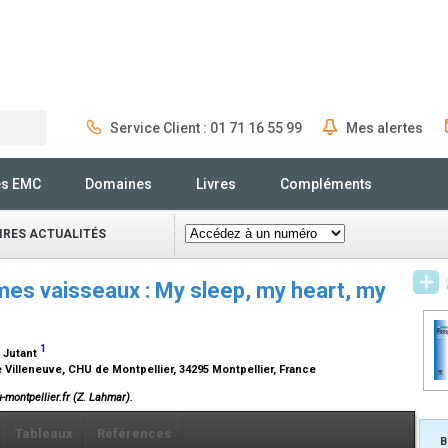
Service Client : 01 71 16 55 99
Mes alertes
Rechercher
és EMC
Domaines
Livres
Compléments
IRES ACTUALITÉS
es vaisseaux : My sleep, my heart, my
1
. Jutant
Villeneuve, CHU de Montpellier, 34295 Montpellier, France
montpellier.fr (Z. Lahmar).
Tableaux
Références
B