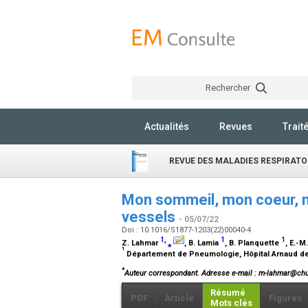
Rechercher
Actualités
Revues
Trait
REVUE DES MALADIES RESPIRATO
Mon sommeil, mon coeur, m
vessels
- 05/07/22
Doi : 10.1016/S1877-1203(22)00040-4
1
,
1
1
Z. Lahmar
⁎
, B. Lamia
, B. Planquette
, E.-M
1
Département de Pneumologie, Hôpital Arnaud de 
*
Auteur correspondant.
Adresse e-mail
: m-lahmar@chu-
Résumé
PDF
Article
Figures
Mots clés