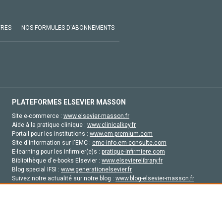
VRES
NOS FORMULES D'ABONNEMENTS
PLATEFORMES ELSEVIER MASSON
Site e-commerce :
www.elsevier-masson.fr
Aide à la pratique clinique :
www.clinicalkey.fr
Portail pour les institutions :
www.em-premium.com
Site d'information sur l'EMC :
emc-info.em-consulte.com
E-learning pour les infirmier(e)s :
pratique-infirmiere.com
Bibliothèque d'e-books Elsevier :
www.elsevierelibrary.fr
Blog special IFSI :
www.generationelsevier.fr
Suivez notre actualité sur notre blog :
www.blog-elsevier-masson.fr
Site d'emploi en santé :
emploisante.com