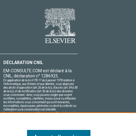
DÉCLARATION CNIL
EM-CONSULTE.COM est déclaré à la
CNIL, déclaration n° 1286925.
En application de la loi nº78-17 du 6 janvier 1978 relative à
l'informatique, aux fichiers et aux libertés, vous disposez
des droits d'opposition (art.26 de la loi), d'accès (art.34 à 38
de la loi), et de rectification (art.36 de la loi) des données
vous concernant. Ainsi, vous pouvez exiger que soient
rectifiées, complétées, clarifiées, mises à jour ou effacées
les informations vous concernant qui sont inexactes,
incomplètes, équivoques, périmées ou dont la collecte ou
l'utilisation ou la conservation est interdite.
Les informations personnelles concernant les visiteurs de
notre site, y compris leur identité, sont confidentielles.
Le responsable du site s'engage sur l'honneur à respecter
les conditions légales de confidentialité applicables en
France et à ne pas divulguer ces informations à des tiers.