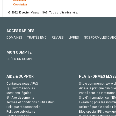
Conclusion
© 2022 Elsevier Masson SAS. Tous droits réservés.
ACCÈS RAPIDES
DOMAINES
TRAITÉS EMC
REVUES
LIVRES
NOS FORMULES D'AB
MON COMPTE
CRÉER UN COMPTE
AIDE & SUPPORT
PLATEFORMES ELSE
Contactez-nous / FAQ
Site e-commerce :
www.el
Qui sommes-nous ?
Aide à la pratique clinique
Mentions légales
Portail pour les institution
© - Avertissements
Site d'information sur l'E
Termes et conditions d'utilisation
E-learning pour les infirmi
Politique rédactionnelle
Bibliothèque d'e-books Els
Politique publicitaire
Blog special IFSI :
www.gen