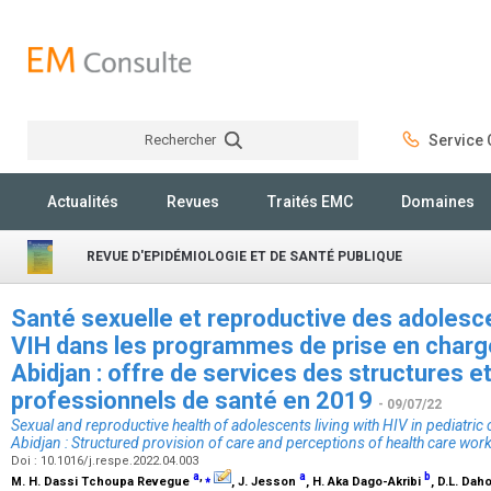
Rechercher
Service C
Rechercher
Actualités
Revues
Traités EMC
Domaines
REVUE D'EPIDÉMIOLOGIE ET DE SANTÉ PUBLIQUE
Santé sexuelle et reproductive des adolesce
VIH dans les programmes de prise en charge
Abidjan : offre de services des structures e
professionnels de santé en 2019
- 09/07/22
Sexual and reproductive health of adolescents living with HIV in pediatric
Abidjan : Structured provision of care and perceptions of health care wor
Doi : 10.1016/j.respe.2022.04.003
a
,
⁎
a
b
M. H. Dassi Tchoupa Revegue
, J. Jesson
, H. Aka Dago-Akribi
, D.L. Da