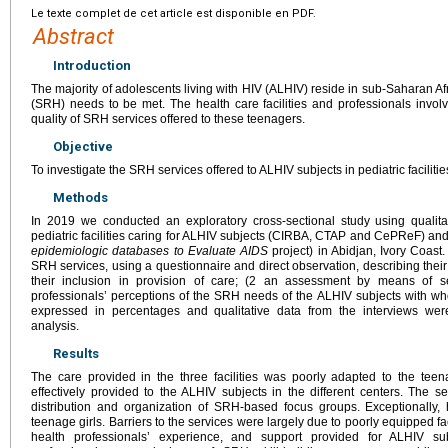
Le texte complet de cet article est disponible en PDF.
Abstract
Introduction
The majority of adolescents living with HIV (ALHIV) reside in sub-Saharan Af
(SRH) needs to be met. The health care facilities and professionals invo
quality of SRH services offered to these teenagers.
Objective
To investigate the SRH services offered to ALHIV subjects in pediatric facilitie
Methods
In 2019 we conducted an exploratory cross-sectional study using qualita
pediatric facilities caring for ALHIV subjects (CIRBA, CTAP and CePReF) and 
epidemiologic databases to Evaluate AIDS
project) in Abidjan, Ivory Coast.
SRH services, using a questionnaire and direct observation, describing thei
their inclusion in provision of care; (2 an assessment by means of se
professionals’ perceptions of the SRH needs of the ALHIV subjects with w
expressed in percentages and qualitative data from the interviews wer
analysis.
Results
The care provided in the three facilities was poorly adapted to the te
effectively provided to the ALHIV subjects in the different centers. The s
distribution and organization of SRH-based focus groups. Exceptionally,
teenage girls. Barriers to the services were largely due to poorly equipped faci
health professionals’ experience, and support provided for ALHIV su