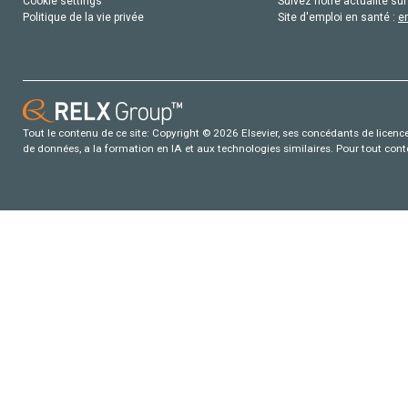
Cookie settings
Suivez notre actualité sur
Politique de la vie privée
Site d'emploi en santé :
e
Tout le contenu de ce site: Copyright © 2026 Elsevier, ses concédants de licence e
de données, a la formation en IA et aux technologies similaires. Pour tout con