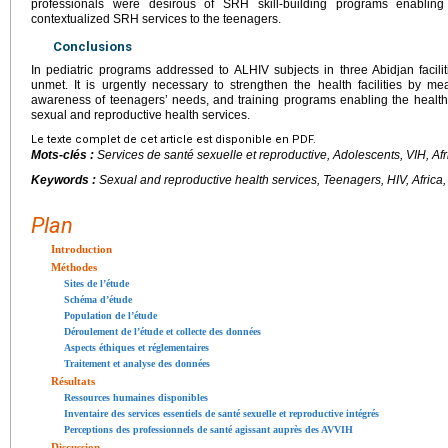
professionals were desirous of SRH skill-building programs enabling
contextualized SRH services to the teenagers.
Conclusions
In pediatric programs addressed to ALHIV subjects in three Abidjan facil
unmet. It is urgently necessary to strengthen the health facilities by
awareness of teenagers’ needs, and training programs enabling the health
sexual and reproductive health services.
Le texte complet de cet article est disponible en PDF.
Mots-clés :
Services de santé sexuelle et reproductive, Adolescents, VIH, Af
Keywords :
Sexual and reproductive health services, Teenagers, HIV, Africa,
Plan
Introduction
Méthodes
Sites de l’étude
Schéma d’étude
Population de l’étude
Déroulement de l’étude et collecte des données
Aspects éthiques et réglementaires
Traitement et analyse des données
Résultats
Ressources humaines disponibles
Inventaire des services essentiels de santé sexuelle et reproductive intégrés
Perceptions des professionnels de santé agissant auprès des AVVIH
Discussion