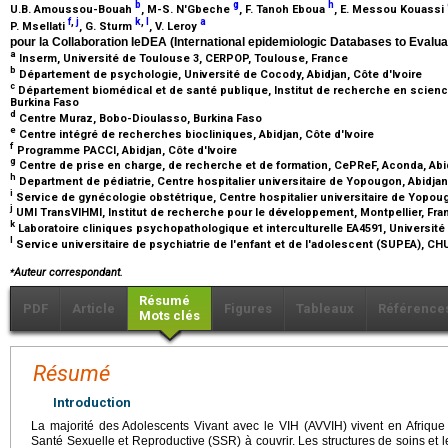
b
g
h
U.B. Amoussou-Bouah
, M-S. N'Gbeche
, F. Tanoh Eboua
, E. Messou Kouassi
f
,
j
k
,
l
a
P. Msellati
, G. Sturm
, V. Leroy
pour la Collaboration IeDEA (International epidemiologic Databases to Evalua
a
Inserm, Université de Toulouse 3, CERPOP, Toulouse, France
b
Département de psychologie, Université de Cocody, Abidjan, Côte d'Ivoire
c
Département biomédical et de santé publique, Institut de recherche en scien
Burkina Faso
d
Centre Muraz, Bobo-Dioulasso, Burkina Faso
e
Centre intégré de recherches biocliniques, Abidjan, Côte d'Ivoire
f
Programme PACCI, Abidjan, Côte d'Ivoire
g
Centre de prise en charge, de recherche et de formation, CePReF, Aconda, Abid
h
Department de pédiatrie, Centre hospitalier universitaire de Yopougon, Abidjan
i
Service de gynécologie obstétrique, Centre hospitalier universitaire de Yopoug
j
UMI TransVIHMI, Institut de recherche pour le développement, Montpellier, Fr
k
Laboratoire cliniques psychopathologique et interculturelle EA4591, Universit
l
Service universitaire de psychiatrie de l'enfant et de l'adolescent (SUPEA), C
⁎
Auteur correspondant.
Résumé
PDF
Article
Figures
Tableaux
Référence
Mots clés
Résumé
Introduction
La majorité des Adolescents Vivant avec le VIH (AVVIH) vivent en Afriqu
Santé Sexuelle et Reproductive (SSR) à couvrir. Les structures de soins et 