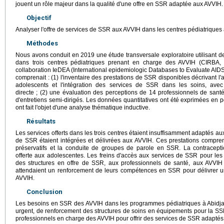
jouent un rôle majeur dans la qualité d'une offre en SSR adaptée aux AVVIH.
Objectif
Analyser l'offre de services de SSR aux AVVIH dans les centres pédiatriques 
Méthodes
Nous avons conduit en 2019 une étude transversale exploratoire utilisant de
dans trois centres pédiatriques prenant en charge des AVVIH (CIRBA
collaboration IeDEA (International epidemiologic Databases to Evaluate AIDS)
comprenait : (1) l'inventaire des prestations de SSR disponibles décrivant l
adolescents et l'intégration des services de SSR dans les soins, ave
directe ; (2) une évaluation des perceptions de 14 professionnels de san
d'entretiens semi-dirigés. Les données quantitatives ont été exprimées en 
ont fait l'objet d'une analyse thématique inductive.
Résultats
Les services offerts dans les trois centres étaient insuffisamment adaptés a
de SSR étaient intégrées et délivrées aux AVVIH. Ces prestations comprena
préservatifs et la conduite de groupes de parole en SSR. La contracept
offerte aux adolescentes. Les freins d'accès aux services de SSR pour le
des structures en offre de SSR, aux professionnels de santé, aux AVVIH 
attendaient un renforcement de leurs compétences en SSR pour délivrer un
AVVIH.
Conclusion
Les besoins en SSR des AVVIH dans les programmes pédiatriques à Abidjan 
urgent, de renforcement des structures de soins en équipements pour la SSR
professionnels en charge des AVVIH pour offrir des services de SSR adapté