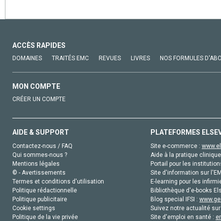
ACCÈS RAPIDES
DOMAINES
TRAITÉS EMC
REVUES
LIVRES
NOS FORMULES D'AB
MON COMPTE
CRÉER UN COMPTE
AIDE & SUPPORT
PLATEFORMES ELSE
Contactez-nous / FAQ
Site e-commerce :
www.el
Qui sommes-nous ?
Aide à la pratique clinique
Mentions légales
Portail pour les institution
© - Avertissements
Site d'information sur l'E
Termes et conditions d'utilisation
E-learning pour les infirmi
Politique rédactionnelle
Bibliothèque d'e-books Els
Politique publicitaire
Blog special IFSI :
www.gen
Cookie settings
Suivez notre actualité sur
Politique de la vie privée
Site d'emploi en santé :
e