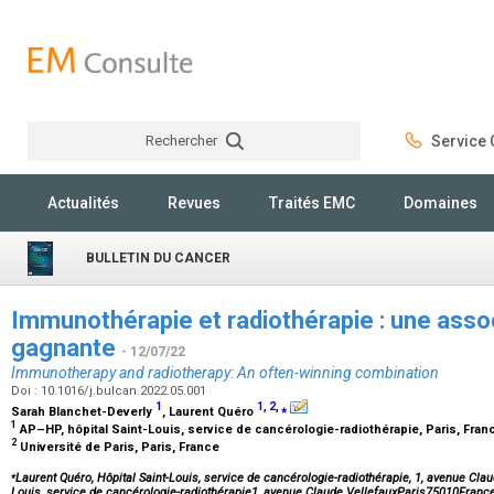
Rechercher
Service C
Rechercher
Actualités
Revues
Traités EMC
Domaines
BULLETIN DU CANCER
Immunothérapie et radiothérapie : une asso
gagnante
- 12/07/22
Immunotherapy and radiotherapy: An often-winning combination
Doi : 10.1016/j.bulcan.2022.05.001
1
1
,
2
,
⁎
Sarah Blanchet-Deverly
, Laurent Quéro
1
AP–HP, hôpital Saint-Louis, service de cancérologie-radiothérapie, Paris, Fra
2
Université de Paris, Paris, France
⁎
Laurent Quéro, Hôpital Saint-Louis, service de cancérologie-radiothérapie, 1, avenue Clau
Louis, service de cancérologie-radiothérapie1, avenue Claude VellefauxParis75010Franc