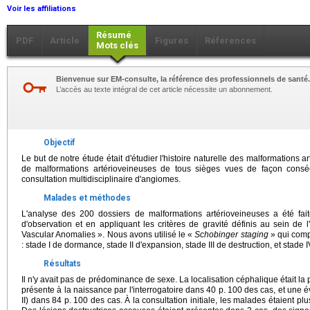
Voir les affiliations
Résumé
PDF
Article
Figures
Références
Mots clés
Bienvenue sur EM-consulte, la référence des professionnels de santé.
L’accès au texte intégral de cet article nécessite un abonnement.
Objectif
Le but de notre étude était d'étudier l'histoire naturelle des malformations 
de malformations artérioveineuses de tous sièges vues de façon consé
consultation multidisciplinaire d'angiomes.
Malades et méthodes
L'analyse des 200 dossiers de malformations artérioveineuses a été faite
d'observation et en appliquant les critères de gravité définis au sein de l'
Vascular Anomalies ». Nous avons utilisé le «
Schobinger staging
» qui comp
: stade I de dormance, stade II d'expansion, stade III de destruction, et sta
Résultats
Il n'y avait pas de prédominance de sexe. La localisation céphalique était la 
présente à la naissance par l'interrogatoire dans 40 p. 100 des cas, et une év
II) dans 84 p. 100 des cas. À la consultation initiale, les malades étaient plus