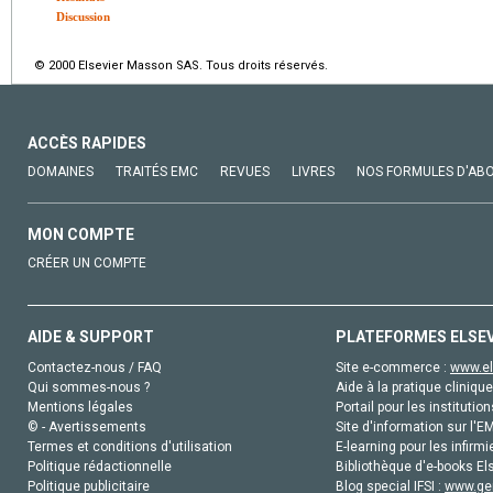
Discussion
© 2000 Elsevier Masson SAS. Tous droits réservés.
ACCÈS RAPIDES
DOMAINES
TRAITÉS EMC
REVUES
LIVRES
NOS FORMULES D'AB
MON COMPTE
CRÉER UN COMPTE
AIDE & SUPPORT
PLATEFORMES ELSE
Contactez-nous / FAQ
Site e-commerce :
www.el
Qui sommes-nous ?
Aide à la pratique clinique
Mentions légales
Portail pour les institution
© - Avertissements
Site d'information sur l'E
Termes et conditions d'utilisation
E-learning pour les infirmi
Politique rédactionnelle
Bibliothèque d'e-books Els
Politique publicitaire
Blog special IFSI :
www.gen