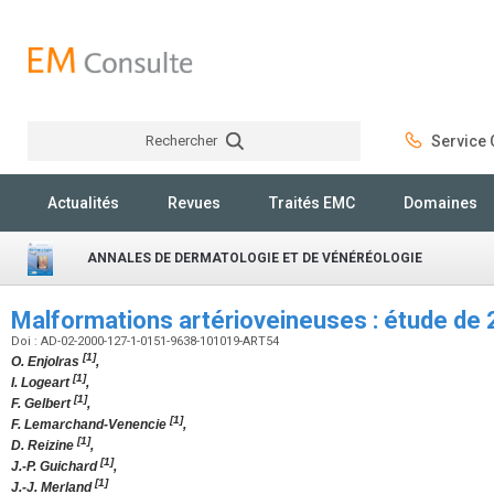
Rechercher
Service C
Rechercher
Actualités
Revues
Traités EMC
Domaines
ANNALES DE DERMATOLOGIE ET DE VÉNÉRÉOLOGIE
Malformations artérioveineuses : étude de
Doi : AD-02-2000-127-1-0151-9638-101019-ART54
[1]
O. Enjolras
,
[1]
I. Logeart
,
[1]
F. Gelbert
,
[1]
F. Lemarchand-Venencie
,
[1]
D. Reizine
,
[1]
J.-P. Guichard
,
[1]
J.-J. Merland