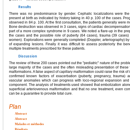
Results
There was no predominance by gender. Cephalic localizations were t
present at birth as indicated by history taking in 40 p. 100 of the cases. Pr
observed in 84 p. 100. At the first consultation, the patients generally were mor
Bone destruction was observed in 3 cases, signs of cardiac decompensation
part of a more complex syndrome in 9 cases. We noted a flare-up in the prep
the cases and the possible role of puberty (64 cases), trauma (39 cases)
women). Explorations were generally completed (Doppler, arteriography) by 
of expanding lesions. Finally it was difficult to assess posteriorly the bene
multiple treatments prescribed for these patients.
Discussion
The review of these 200 cases pointed out the "pediatric" nature of the prob
large majority of the cases and the often misleading presentation of these 
malformations. A false aspect of capillary malformation could raise the risk of
confirmed known factors of exacerbation (puberty, pregnancy, trauma) a
vascular anomalies which can progress with loco-regional expansion and in
component. The analysis of treatments used showed that embolization alone c
superficial arteriovenous malformation and that no one treatment, even co
can be a guarantee to provide total cure.
Plan
Abstract
Abstract
Malades et méthodes
Résultats