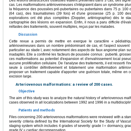
Des lésions destructrices osseuses étaient présentes dans 3 cas, des sig
cas. Les malformations artérioveineuses s'intégraient dans un syndrome pl
la fréquence des poussées pré-pubertaires ou pubertaires dans 75 p. 100 de
(64 cas), des traumatismes (39 fois) et d'une grossesse (25 p. 100 de
explorations ont été plus complètes (Doppler, artériographie) dès le sta
cartographie des lésions en expansion. Enfin, il nous a paru difficile d'évalu
néfastes des traitements, souvent multiples, reçus par les malades.
Discussion
Cette revue a permis de mettre en exergue le caractère « pédiatri
artérioveineuses dans un nombre prédominant de cas, et l'aspect souvent 
particulier au stade I, avec notamment des aspects de faux angiome plan su
inadaptés. Elle a confirmé les facteurs de poussée connus : puberté, grosses
ces malformations au potentiel d'expansion et d'envahissement local pseud
aucune prolifération cellulaire. De l'analyse des traitements, il est ressorti l
seule à contrôler définitivement et totalement une malformation artériovei
proposer un traitement capable d'apporter une guérison totale, même en c
excision large.
Arteriovenous malformations: a review of 200 cases.
Objective
The aim of this study was to analyze the natural history of arteriovenous ma
cases observed in all localizations between 1992 and 1996 in a multidiscipli
Patients and methods
Files concerning 200 arteriovenous malformations were reviewed with a stan
severity criteria defined by the International Society for the Study of Va
staging system which includes 4 grades of severity: grade I = dormancy, grade
grade IV = cardiac decompensation.