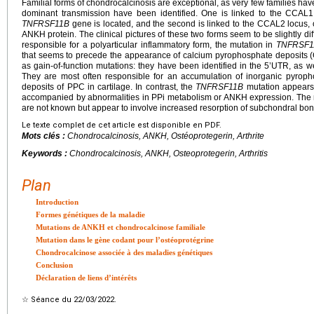
Familial forms of chondrocalcinosis are exceptional, as very few families ha
dominant transmission have been identified. One is linked to the CCA
TNFRSF11B
gene is located, and the second is linked to the CCAL2 locus
ANKH protein. The clinical pictures of these two forms seem to be slightly dif
responsible for a polyarticular inflammatory form, the mutation in
TNFRSF1
that seems to precede the appearance of calcium pyrophosphate deposits 
as gain-of-function mutations: they have been identified in the 5’UTR, as w
They are most often responsible for an accumulation of inorganic pyrop
deposits of PPC in cartilage. In contrast, the
TNFRSF11B
mutation appears t
accompanied by abnormalities in PPi metabolism or ANKH expression. The
are not known but appear to involve increased resorption of subchondral bon
Le texte complet de cet article est disponible en PDF.
Mots clés :
Chondrocalcinosis, ANKH, Ostéoprotegerin, Arthrite
Keywords :
Chondrocalcinosis, ANKH, Osteoprotegerin, Arthritis
Plan
Introduction
Formes génétiques de la maladie
Mutations de ANKH et chondrocalcinose familiale
Mutation dans le gène codant pour l’ostéoprotégrine
Chondrocalcinose associée à des maladies génétiques
Conclusion
Déclaration de liens d’intérêts
☆
Séance du 22/03/2022.