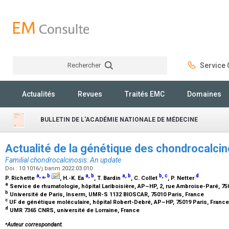
Rechercher
Service C
Rechercher
Actualités
Revues
Traités EMC
Domaines
BULLETIN DE L'ACADÉMIE NATIONALE DE MÉDECINE
Actualité de la génétique des chondrocalci
Familial chondrocalcinosis: An update
Doi : 10.1016/j.banm.2022.03.010
a
,
⁎
,
b
a
,
b
a
,
b
b
,
c
d
P. Richette
, H.-K. Ea
, T. Bardin
, C. Collet
, P. Netter
a
Service de rhumatologie, hôpital Lariboisière, AP–HP, 2, rue Ambroise-Paré, 75
b
Université de Paris, Inserm, UMR-S 1132 BIOSCAR, 75010 Paris, France
c
UF de génétique moléculaire, hôpital Robert-Debré, AP–HP, 75019 Paris, Franc
d
UMR 7365 CNRS, université de Lorraine, France
⁎
Auteur correspondant.