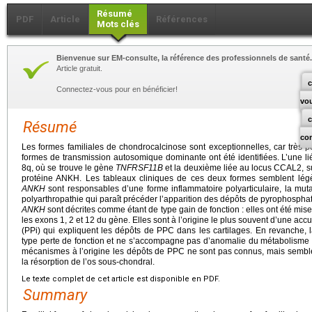
Résumé
PDF
Article
Références
Mots clés
Bienvenue sur EM-consulte, la référence des professionnels de santé.
Article gratuit.
c
Connectez-vous pour en bénéficier!
vo
Résumé
co
Les formes familiales de chondrocalcinose sont exceptionnelles, car très p
formes de transmission autosomique dominante ont été identifiées. L’une 
8q, où se trouve le gène
TNFRSF11B
et la deuxième liée au locus CCAL2, s
protéine ANKH. Les tableaux cliniques de ces deux formes semblent légèr
ANKH
sont responsables d’une forme inflammatoire polyarticulaire, la mu
polyarthropathie qui paraît précéder l’apparition des dépôts de pyrophosph
ANKH
sont décrites comme étant de type gain de fonction : elles ont été mi
les exons 1, 2 et 12 du gène. Elles sont à l’origine le plus souvent d’une a
(PPi) qui expliquent les dépôts de PPC dans les cartilages. En revanche, 
type perte de fonction et ne s’accompagne pas d’anomalie du métabolisme 
mécanismes à l’origine les dépôts de PPC ne sont pas connus, mais semble
la résorption de l’os sous-chondral.
Le texte complet de cet article est disponible en PDF.
Summary