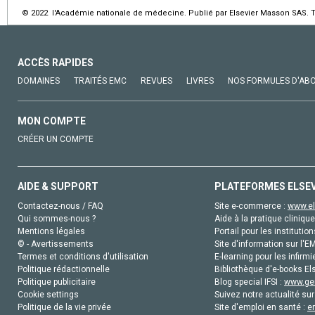
© 2022 l'Académie nationale de médecine. Publié par Elsevier Masson SAS. To
ACCÈS RAPIDES
DOMAINES
TRAITÉS EMC
REVUES
LIVRES
NOS FORMULES D'AB
MON COMPTE
CRÉER UN COMPTE
AIDE & SUPPORT
PLATEFORMES ELSE
Contactez-nous / FAQ
Site e-commerce :
www.el
Qui sommes-nous ?
Aide à la pratique clinique
Mentions légales
Portail pour les institution
© - Avertissements
Site d'information sur l'E
Termes et conditions d'utilisation
E-learning pour les infirmi
Politique rédactionnelle
Bibliothèque d'e-books Els
Politique publicitaire
Blog special IFSI :
www.gen
Cookie settings
Suivez notre actualité sur
Politique de la vie privée
Site d'emploi en santé :
e