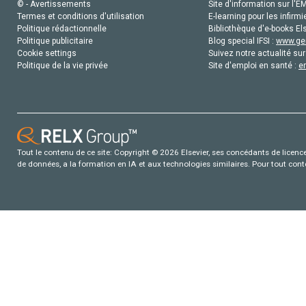
© - Avertissements
Site d'information sur l'E
Termes et conditions d'utilisation
E-learning pour les infirmi
Politique rédactionnelle
Bibliothèque d'e-books Els
Politique publicitaire
Blog special IFSI :
www.gen
Cookie settings
Suivez notre actualité sur
Politique de la vie privée
Site d'emploi en santé :
e
Tout le contenu de ce site: Copyright © 2026 Elsevier, ses concédants de licence e
de données, a la formation en IA et aux technologies similaires. Pour tout con