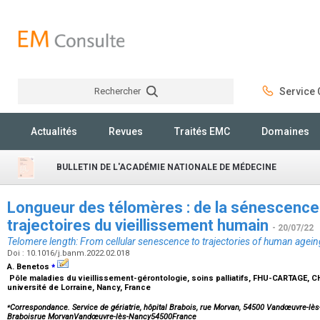
Rechercher
Service C
Rechercher
Actualités
Revues
Traités EMC
Domaines
BULLETIN DE L'ACADÉMIE NATIONALE DE MÉDECINE
Longueur des télomères : de la sénescence 
trajectoires du vieillissement humain
- 20/07/22
Telomere length: From cellular senescence to trajectories of human agein
Doi : 10.1016/j.banm.2022.02.018
⁎
A. Benetos
Pôle maladies du vieillissement-gérontologie, soins palliatifs, FHU-CARTAGE, 
université de Lorraine, Nancy, France
⁎
Correspondance. Service de gériatrie, hôpital Brabois, rue Morvan, 54500 Vandœuvre-lès-N
Braboisrue MorvanVandœuvre-lès-Nancy54500France