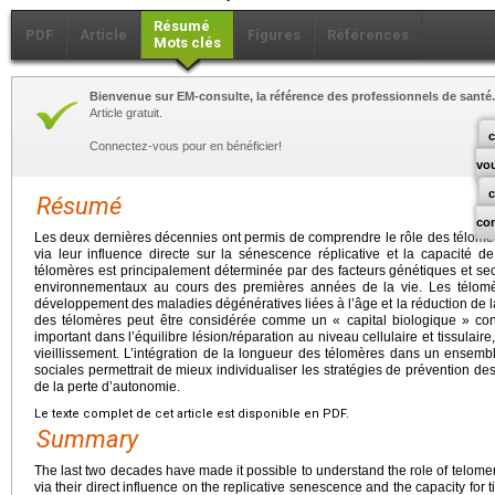
Résumé
PDF
Article
Figures
Références
Mots clés
Bienvenue sur EM-consulte, la référence des professionnels de santé.
Article gratuit.
c
Connectez-vous pour en bénéficier!
vo
Résumé
co
Les deux dernières décennies ont permis de comprendre le rôle des télomère
via leur influence directe sur la sénescence réplicative et la capacité de
télomères est principalement déterminée par des facteurs génétiques et sec
environnementaux au cours des premières années de la vie. Les télomè
développement des maladies dégénératives liées à l’âge et la réduction de l
des télomères peut être considérée comme un « capital biologique » const
important dans l’équilibre lésion/réparation au niveau cellulaire et tissulaire,
vieillissement. L’intégration de la longueur des télomères dans un ensemb
sociales permettrait de mieux individualiser les stratégies de prévention des 
de la perte d’autonomie.
Le texte complet de cet article est disponible en PDF.
Summary
The last two decades have made it possible to understand the role of telomer
via their direct influence on the replicative senescence and the capacity for t