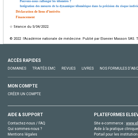
Pouvons-nous rallonger les télomères ?
Intégration des mesures de la dynamique télomérique dans la précision du risque individ
Déclaration de liens d’intérêts
Financement
☆
Séance du 5/04/2022.
© 2022 l'Académie nationale de médecine. Publié par Elsevier Masson SAS. To
ACCÈS RAPIDES
DOMAINES
TRAITÉS EMC
REVUES
LIVRES
NOS FORMULES D'AB
MON COMPTE
CRÉER UN COMPTE
AIDE & SUPPORT
PLATEFORMES ELSE
Contactez-nous / FAQ
Site e-commerce :
www.el
Qui sommes-nous ?
Aide à la pratique clinique
Mentions légales
Portail pour les institution