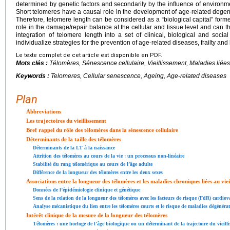
determined by genetic factors and secondarily by the influence of environmenta
Short telomeres have a causal role in the development of age-related degen
Therefore, telomere length can be considered as a “biological capital” forme
role in the damage/repair balance at the cellular and tissue level and can th
integration of telomere length into a set of clinical, biological and soci
individualize strategies for the prevention of age-related diseases, frailty and
Le texte complet de cet article est disponible en PDF.
Mots clés :
Télomères, Sénescence cellulaire, Vieillissement, Maladies liées
Keywords :
Telomeres, Cellular senescence, Ageing, Age-related diseases
Plan
Abbreviations
Les trajectoires du vieillissement
Bref rappel du rôle des télomères dans la sénescence cellulaire
Déterminants de la taille des télomères
Déterminants de la LT à la naissance
Attrition des télomères au cours de la vie : un processus non-linéaire
Stabilité du rang télomérique au cours de l’âge adulte
Différence de la longueur des télomères entre les deux sexes
Associations entre la longueur des télomères et les maladies chroniques liées au viei
Données de l’épidémiologie clinique et génétique
Sens de la relation de la longueur des télomères avec les facteurs de risque (FdR) cardiov
Analyse mécanistique du lien entre les télomères courts et le risque de maladies dégénérati
Intérêt clinique de la mesure de la longueur des télomères
Télomères : une horloge de l’âge biologique ou un déterminant de la trajectoire du vieill