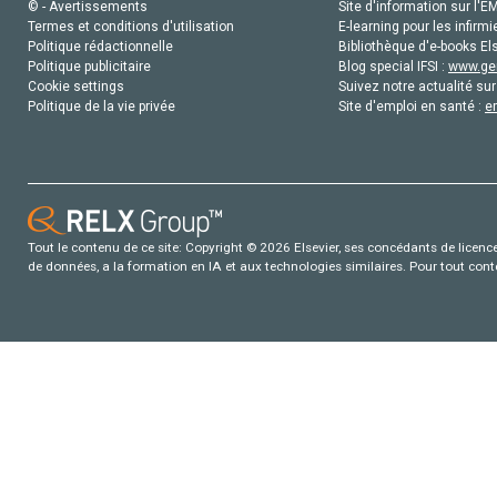
© - Avertissements
Site d'information sur l'E
Termes et conditions d'utilisation
E-learning pour les infirmi
Politique rédactionnelle
Bibliothèque d'e-books Els
Politique publicitaire
Blog special IFSI :
www.gen
Cookie settings
Suivez notre actualité sur
Politique de la vie privée
Site d'emploi en santé :
e
Tout le contenu de ce site: Copyright © 2026 Elsevier, ses concédants de licence e
de données, a la formation en IA et aux technologies similaires. Pour tout con