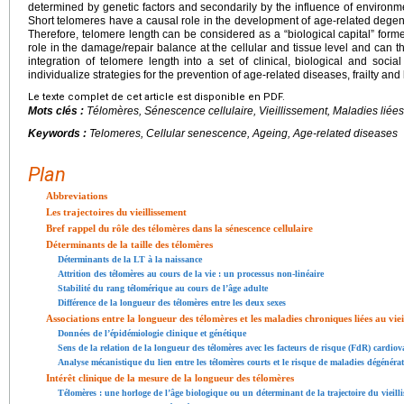
determined by genetic factors and secondarily by the influence of environmenta
Short telomeres have a causal role in the development of age-related degen
Therefore, telomere length can be considered as a “biological capital” forme
role in the damage/repair balance at the cellular and tissue level and can th
integration of telomere length into a set of clinical, biological and soci
individualize strategies for the prevention of age-related diseases, frailty and
Le texte complet de cet article est disponible en PDF.
Mots clés :
Télomères, Sénescence cellulaire, Vieillissement, Maladies liées
Keywords :
Telomeres, Cellular senescence, Ageing, Age-related diseases
Plan
Abbreviations
Les trajectoires du vieillissement
Bref rappel du rôle des télomères dans la sénescence cellulaire
Déterminants de la taille des télomères
Déterminants de la LT à la naissance
Attrition des télomères au cours de la vie : un processus non-linéaire
Stabilité du rang télomérique au cours de l’âge adulte
Différence de la longueur des télomères entre les deux sexes
Associations entre la longueur des télomères et les maladies chroniques liées au viei
Données de l’épidémiologie clinique et génétique
Sens de la relation de la longueur des télomères avec les facteurs de risque (FdR) cardiov
Analyse mécanistique du lien entre les télomères courts et le risque de maladies dégénérati
Intérêt clinique de la mesure de la longueur des télomères
Télomères : une horloge de l’âge biologique ou un déterminant de la trajectoire du vieill