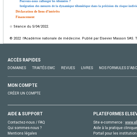
Pouvons-nous rallonger les télomères ?
Intégration des mesures de la dynamique télomérique dans la précision du risque individ
Déclaration de liens d’intérêts
Financement
☆
Séance du 5/04/2022.
© 2022 l'Académie nationale de médecine. Publié par Elsevier Masson SAS. To
ACCÈS RAPIDES
DOMAINES
TRAITÉS EMC
REVUES
LIVRES
NOS FORMULES D'AB
MON COMPTE
CRÉER UN COMPTE
AIDE & SUPPORT
PLATEFORMES ELSE
Contactez-nous / FAQ
Site e-commerce :
www.el
Qui sommes-nous ?
Aide à la pratique clinique
Mentions légales
Portail pour les institution