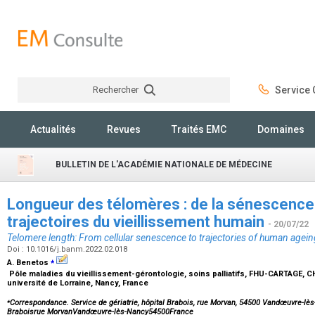
Rechercher
Service C
Rechercher
Actualités
Revues
Traités EMC
Domaines
BULLETIN DE L'ACADÉMIE NATIONALE DE MÉDECINE
Longueur des télomères : de la sénescence 
trajectoires du vieillissement humain
- 20/07/22
Telomere length: From cellular senescence to trajectories of human agein
Doi : 10.1016/j.banm.2022.02.018
⁎
A. Benetos
Pôle maladies du vieillissement-gérontologie, soins palliatifs, FHU-CARTAGE, 
université de Lorraine, Nancy, France
⁎
Correspondance. Service de gériatrie, hôpital Brabois, rue Morvan, 54500 Vandœuvre-lès-N
Braboisrue MorvanVandœuvre-lès-Nancy54500France