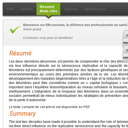
Résumé
PDF
Article
Figures
Références
Mots clés
Bienvenue sur EM-consulte, la référence des professionnels de santé.
Article gratuit.
c
Connectez-vous pour en bénéficier!
vo
Résumé
co
Les deux dernières décennies ont permis de comprendre le rôle des télomère
via leur influence directe sur la sénescence réplicative et la capacité de
télomères est principalement déterminée par des facteurs génétiques et sec
environnementaux au cours des premières années de la vie. Les télomè
développement des maladies dégénératives liées à l’âge et la réduction de l
des télomères peut être considérée comme un « capital biologique » const
important dans l’équilibre lésion/réparation au niveau cellulaire et tissulaire,
vieillissement. L’intégration de la longueur des télomères dans un ensemb
sociales permettrait de mieux individualiser les stratégies de prévention des 
de la perte d’autonomie.
Le texte complet de cet article est disponible en PDF.
Summary
The last two decades have made it possible to understand the role of telomer
via their direct influence on the replicative senescence and the capacity for t