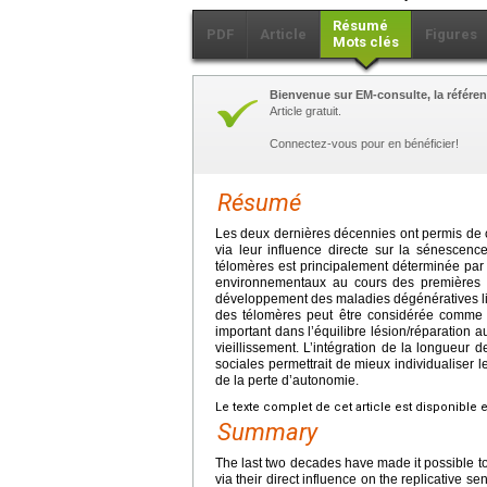
Résumé
PDF
Article
Figures
Mots clés
Bienvenue sur EM-consulte, la référen
Article gratuit.
Connectez-vous pour en bénéficier!
Résumé
Les deux dernières décennies ont permis de c
via leur influence directe sur la sénescence
télomères est principalement déterminée par 
environnementaux au cours des premières a
développement des maladies dégénératives liée
des télomères peut être considérée comme un
important dans l’équilibre lésion/réparation au 
vieillissement. L’intégration de la longueur
sociales permettrait de mieux individualiser le
de la perte d’autonomie.
Le texte complet de cet article est disponible 
Summary
The last two decades have made it possible to
via their direct influence on the replicative s