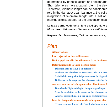
determined by genetic factors and secondarily 
Short telomeres have a causal role in the de
Therefore, telomere length can be considered a
role in the damage/repair balance at the cellu
integration of telomere length into a set of
individualize strategies for the prevention of a
Le texte complet de cet article est disponible 
Mots clés :
Télomères, Sénescence cellulaire,
Keywords :
Telomeres, Cellular senescence,
Plan
Abbreviations
Les trajectoires du vieillissement
Bref rappel du rôle des télomères dans la sénesc
Déterminants de la taille des télomères
Déterminants de la LT à la naissance
Attrition des télomères au cours de la vie : un pro
Stabilité du rang télomérique au cours de l’âge ad
Différence de la longueur des télomères entre les d
Associations entre la longueur des télomères et l
Données de l’épidémiologie clinique et génétique
Sens de la relation de la longueur des télomères av
Analyse mécanistique du lien entre les télomères co
Intérêt clinique de la mesure de la longueur des
Télomères : une horloge de l’âge biologique ou un 