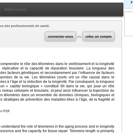
p
Références
ce des professionnels de santé.
connectez-vous
ou
créez un compte
omprendre le rôle des télomères dans le vieillissement et la longévité
 réplicative et la capacité de réparation tissulaire. La longueur des
des facteurs génétiques et secondairement par l’influence de facteurs
nnées de la vie. Les télomères courts ont un rôle causal dans le
s à l’âge et la réduction de la longévité. Par conséquent, la longueur
 « capital biologique » constitué tôt dans la vie, qui joue un rôle
niveau cellulaire et tissulaire, et peut ainsi influencer la trajectoire du
 des télomères dans un ensemble de données cliniques, biologiques et
s stratégies de prévention des maladies liées à l’âge, de la fragilité et
en PDF.
 understand the role of telomeres in the aging process and in longevity
enescence and the capacity for tissue repair. Telomere length is primarily