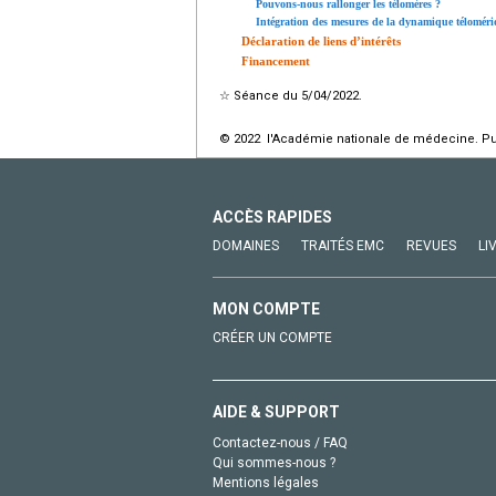
Pouvons-nous rallonger les télomères ?
Intégration des mesures de la dynamique télomériq
Déclaration de liens d’intérêts
Financement
☆
Séance du 5/04/2022.
© 2022 l'Académie nationale de médecine. Publ
ACCÈS RAPIDES
DOMAINES
TRAITÉS EMC
REVUES
LI
MON COMPTE
CRÉER UN COMPTE
AIDE & SUPPORT
Contactez-nous / FAQ
Qui sommes-nous ?
Mentions légales