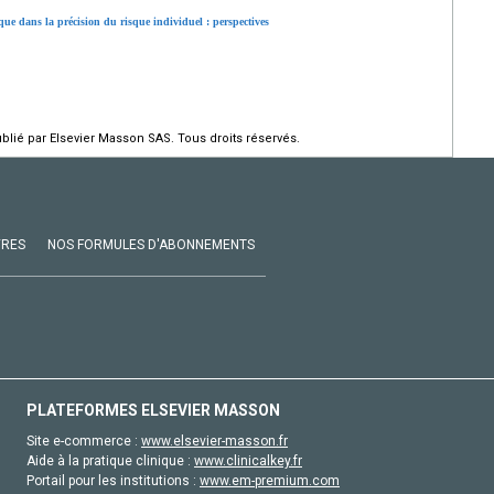
ue dans la précision du risque individuel : perspectives
ié par Elsevier Masson SAS. Tous droits réservés.
VRES
NOS FORMULES D'ABONNEMENTS
PLATEFORMES ELSEVIER MASSON
Site e-commerce :
www.elsevier-masson.fr
Aide à la pratique clinique :
www.clinicalkey.fr
Portail pour les institutions :
www.em-premium.com