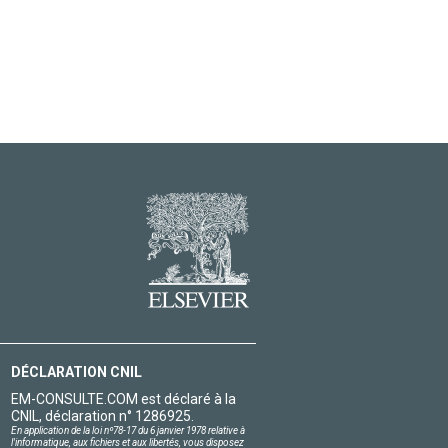
DÉCLARATION CNIL
EM-CONSULTE.COM est déclaré à la
CNIL, déclaration n° 1286925.
En application de la loi nº78-17 du 6 janvier 1978 relative à
l'informatique, aux fichiers et aux libertés, vous disposez