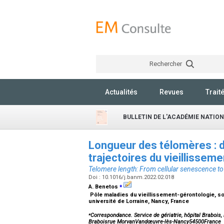
Rechercher
Actualités
Revues
Trait
BULLETIN DE L'ACADÉMIE NATIO
Longueur des télomères : d
trajectoires du vieillissem
Telomere length: From cellular senescence to
Doi : 10.1016/j.banm.2022.02.018
⁎
A. Benetos
Pôle maladies du vieillissement-gérontologie, s
université de Lorraine, Nancy, France
⁎
Correspondance. Service de gériatrie, hôpital Brabois,
Braboisrue MorvanVandœuvre-lès-Nancy54500France