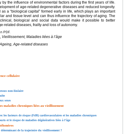
by the influence of environmental factors during the first years of life.
velopment of age-related degenerative diseases and reduced longevity.
s a “biological capital” formed early in life, which plays an important
lar and tissue level and can thus influence the trajectory of aging. The
 clinical, biological and social data would make it possible to better
ge-related diseases, frailty and loss of autonomy.
en PDF.
 Vieillissement, Maladies liées à l’âge
 Ageing, Age-related diseases
ence cellulaire
cessus non-linéaire
ulte
eux sexes
es maladies chroniques liées au vieillissement
ec les facteurs de risque (FdR) cardiovasculaires et les maladies chroniques
urts et le risque de maladies dégénératives liées à l’âge
 télomères
déterminant de la trajectoire du vieillissement ?