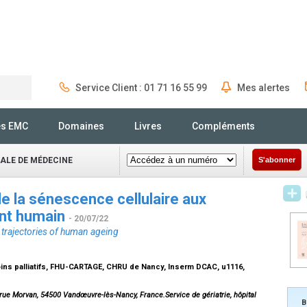
Service Client : 01 71 16 55 99
Mes alertes
Rechercher
és EMC
Domaines
Livres
Compléments
NALE DE MÉDECINE
S'abonner
e la sénescence cellulaire aux
ent humain
- 20/07/22
 trajectories of human ageing
oins palliatifs, FHU-CARTAGE, CHRU de Nancy, Inserm DCAC, u1116,
 rue Morvan, 54500 Vandœuvre-lès-Nancy, France.Service de gériatrie, hôpital
B