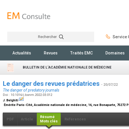
Rechercher
Service C
Rechercher
Actualités
Revues
Traités EMC
Domaines
BULLETIN DE L'ACADÉMIE NATIONALE DE MÉDECINE
Le danger des revues prédatrices
- 20/07/22
The danger of predatory journals
Doi : 10.1016/j.banm.2022.03.012
J. Belghiti
Émérite Paris-Cité, Académie nationale de médecine, 16, rue Bonaparte, 75272 P
Résumé
PDF
Article
Références
Mots clés