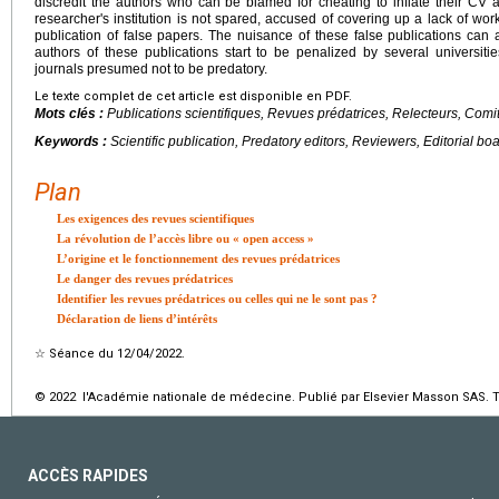
discredit the authors who can be blamed for cheating to inflate their CV 
researcher's institution is not spared, accused of covering up a lack of wo
publication of false papers. The nuisance of these false publications can a
authors of these publications start to be penalized by several universit
journals presumed not to be predatory.
Le texte complet de cet article est disponible en PDF.
Mots clés :
Publications scientifiques, Revues prédatrices, Relecteurs, Comit
Keywords :
Scientific publication, Predatory editors, Reviewers, Editorial bo
Plan
Les exigences des revues scientifiques
La révolution de l’accès libre ou « open access »
L’origine et le fonctionnement des revues prédatrices
Le danger des revues prédatrices
Identifier les revues prédatrices ou celles qui ne le sont pas ?
Déclaration de liens d’intérêts
☆
Séance du 12/04/2022.
© 2022 l'Académie nationale de médecine. Publié par Elsevier Masson SAS. To
ACCÈS RAPIDES