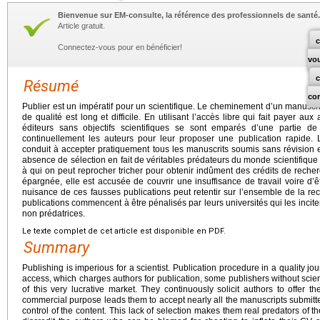
Bienvenue sur EM-consulte, la référence des professionnels de santé.
Article gratuit.
c
Connectez-vous pour en bénéficier!
vo
Résumé
co
Publier est un impératif pour un scientifique. Le cheminement d’un manuscr
de qualité est long et difficile. En utilisant l’accès libre qui fait payer au
éditeurs sans objectifs scientifiques se sont emparés d’une partie de ce
continuellement les auteurs pour leur proposer une publication rapide. L
conduit à accepter pratiquement tous les manuscrits soumis sans révision 
absence de sélection en fait de véritables prédateurs du monde scientifique
à qui on peut reprocher tricher pour obtenir indûment des crédits de recherc
épargnée, elle est accusée de couvrir une insuffisance de travail voire d’
nuisance de ces fausses publications peut retentir sur l’ensemble de la re
publications commencent à être pénalisés par leurs universités qui les inci
non prédatrices.
Le texte complet de cet article est disponible en PDF.
Summary
Publishing is imperious for a scientist. Publication procedure in a quality jou
access, which charges authors for publication, some publishers without scien
of this very lucrative market. They continuously solicit authors to offer t
commercial purpose leads them to accept nearly all the manuscripts submitte
control of the content. This lack of selection makes them real predators of th