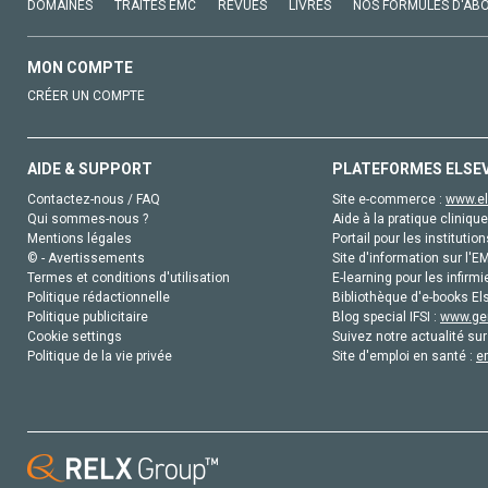
DOMAINES
TRAITÉS EMC
REVUES
LIVRES
NOS FORMULES D'AB
MON COMPTE
CRÉER UN COMPTE
AIDE & SUPPORT
PLATEFORMES ELSE
Contactez-nous / FAQ
Site e-commerce :
www.el
Qui sommes-nous ?
Aide à la pratique clinique
Mentions légales
Portail pour les institution
© - Avertissements
Site d'information sur l'E
Termes et conditions d'utilisation
E-learning pour les infirmi
Politique rédactionnelle
Bibliothèque d'e-books Els
Politique publicitaire
Blog special IFSI :
www.gen
Cookie settings
Suivez notre actualité sur
Politique de la vie privée
Site d'emploi en santé :
e