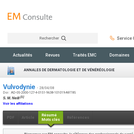
Rechercher
Service C
Rechercher
Actualités
Revues
Traités EMC
Domaines
ANNALES DE DERMATOLOGIE ET DE VÉNÉRÉOLOGIE
Vulvodynie
- 28/04/08
Doi : AD-05-2000-127-4-0151-9638-101019-ART85
[1]
S. M. Neill
Voir les affiliations
Résumé
PDF
Article
Références
Mots clés