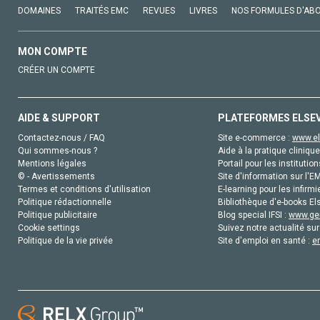
DOMAINES
TRAITÉS EMC
REVUES
LIVRES
NOS FORMULES D'AB
MON COMPTE
CRÉER UN COMPTE
AIDE & SUPPORT
PLATEFORMES ELSE
Contactez-nous / FAQ
Site e-commerce :
www.el
Qui sommes-nous ?
Aide à la pratique clinique
Mentions légales
Portail pour les institution
© - Avertissements
Site d'information sur l'E
Termes et conditions d'utilisation
E-learning pour les infirmi
Politique rédactionnelle
Bibliothèque d'e-books Els
Politique publicitaire
Blog special IFSI :
www.gen
Cookie settings
Suivez notre actualité sur
Politique de la vie privée
Site d'emploi en santé :
e