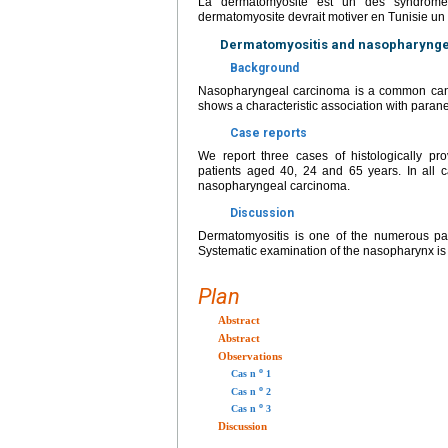
La dermatomyosite est un des syndrome
dermatomyosite devrait motiver en Tunisie u
Dermatomyositis and nasopharynge
Background
Nasopharyngeal carcinoma is a common cance
shows a characteristic association with paran
Case reports
We report three cases of histologically p
patients aged 40, 24 and 65 years. In all c
nasopharyngeal carcinoma.
Discussion
Dermatomyositis is one of the numerous pa
Systematic examination of the nasopharynx is 
Plan
Abstract
Abstract
Observations
o
Cas n
1
o
Cas n
2
o
Cas n
3
Discussion