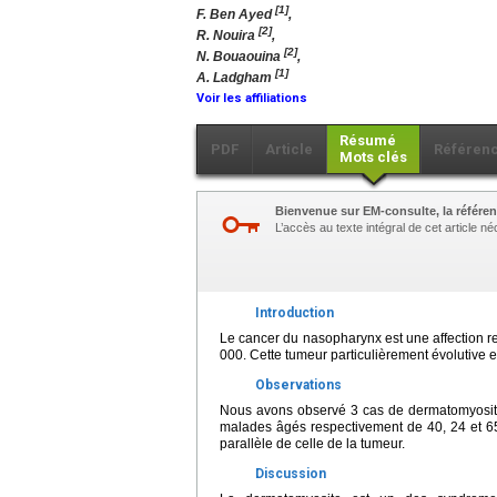
[1]
F. Ben Ayed
,
[2]
R. Nouira
,
[2]
N. Bouaouina
,
[1]
A. Ladgham
Voir les affiliations
Résumé
PDF
Article
Référen
Mots clés
Bienvenue sur EM-consulte, la référen
L’accès au texte intégral de cet article 
Introduction
Le cancer du nasopharynx est une affection r
000. Cette tumeur particulièrement évolutiv
Observations
Nous avons observé 3 cas de dermatomyosite
malades âgés respectivement de 40, 24 et 65
parallèle de celle de la tumeur.
Discussion