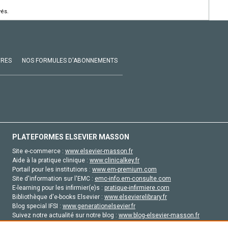
vés.
VRES
NOS FORMULES D'ABONNEMENTS
PLATEFORMES ELSEVIER MASSON
Site e-commerce :
www.elsevier-masson.fr
Aide à la pratique clinique :
www.clinicalkey.fr
Portail pour les institutions :
www.em-premium.com
Site d'information sur l'EMC :
emc-info.em-consulte.com
E-learning pour les infirmier(e)s :
pratique-infirmiere.com
Bibliothèque d'e-books Elsevier :
www.elsevierelibrary.fr
Blog special IFSI :
www.generationelsevier.fr
Suivez notre actualité sur notre blog :
www.blog-elsevier-masson.fr
Site d'emploi en santé :
emploisante.com