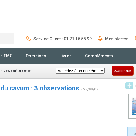
Service Client : 01 71 16 55 99
Mes alertes
Rechercher
és EMC
Domaines
Livres
Compléments
DE VÉNÉRÉOLOGIE
S'abonner
du cavum : 3 observations
- 28/04/08
B