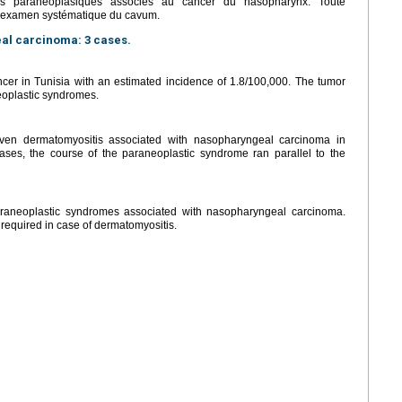
s paranéoplasiques associés au cancer du nasopharynx. Toute
n examen systématique du cavum.
al carcinoma: 3 cases.
r in Tunisia with an estimated incidence of 1.8/100,000. The tumor
eoplastic syndromes.
roven dermatomyositis associated with nasopharyngeal carcinoma in
ases, the course of the paraneoplastic syndrome ran parallel to the
raneoplastic syndromes associated with nasopharyngeal carcinoma.
required in case of dermatomyositis.