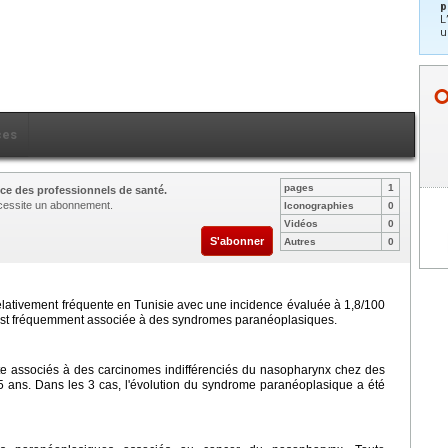
p
L
u
ces
pages
1
ce des professionnels de santé.
nécessite un abonnement.
Iconographies
0
Vidéos
0
S'abonner
Autres
0
elativement fréquente en Tunisie avec une incidence évaluée à 1,8/100
e est fréquemment associée à des syndromes paranéoplasiques.
 associés à des carcinomes indifférenciés du nasopharynx chez des
 ans. Dans les 3 cas, l'évolution du syndrome paranéoplasique a été