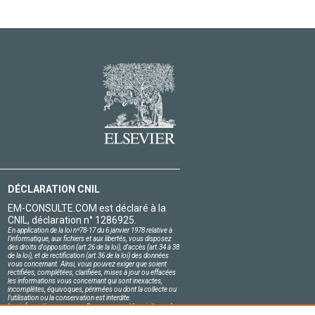
DÉCLARATION CNIL
EM-CONSULTE.COM est déclaré à la
CNIL, déclaration n° 1286925.
En application de la loi nº78-17 du 6 janvier 1978 relative à
l'informatique, aux fichiers et aux libertés, vous disposez
des droits d'opposition (art.26 de la loi), d'accès (art.34 à 38
de la loi), et de rectification (art.36 de la loi) des données
vous concernant. Ainsi, vous pouvez exiger que soient
rectifiées, complétées, clarifiées, mises à jour ou effacées
les informations vous concernant qui sont inexactes,
incomplètes, équivoques, périmées ou dont la collecte ou
l'utilisation ou la conservation est interdite.
Les informations personnelles concernant les visiteurs de
notre site, y compris leur identité, sont confidentielles.