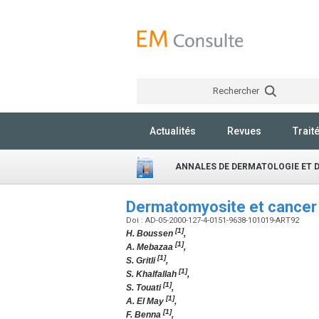
Rechercher
Actualités
Revues
Trait
ANNALES DE DERMATOLOGIE ET 
Dermatomyosite et cancer 
Doi : AD-05-2000-127-4-0151-9638-101019-ART92
[1]
H. Boussen
,
[1]
A. Mebazaa
,
[1]
S. Gritli
,
[1]
S. Khalfallah
,
[1]
S. Touati
,
[1]
A. El May
,
[1]
F. Benna
,