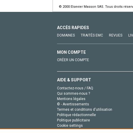
© 2000 Elsevier Masson SAS. Tous droits réser
ACCÈS RAPIDES
DOMAINES
TRAITÉS EMC
REVUES
LI
MON COMPTE
CRÉER UN COMPTE
AIDE & SUPPORT
Contactez-nous / FAQ
Qui sommes-nous ?
Mentions légales
© - Avertissements
Termes et conditions d'utilisation
Politique rédactionnelle
Politique publicitaire
Cookie settings
Politique de la vie privée