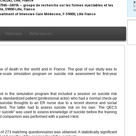
CN22R), Lille, France
p
365–GRITA – groupe de recherche sur les formes injectables et les
L
le, 59000 Lille, France
u
epartment of Intensive Care Médecine, F-59000, Lille France
Tableaux
Références
se of death in the world and in France. The goal of our study was to
-scale simulation program on suicide risk assessment for first-year
ated in the simulation program that included a session on suicide risk
a standardized patient (professional actor) who had a normal check-up
 suicidal thoughts to an ER nurse due to a recent divorce and social
esident. The latter had to assess suicide risk on his own. The QECS
 suicide
” was used to assess knowledge of suicide before the training
ost comparison was performed with a paired
t
-test.
l of 273 matching questionnaires was obtained. A statistically significant