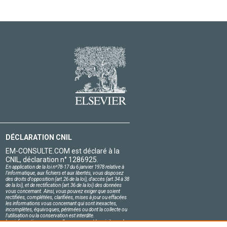
DÉCLARATION CNIL
EM-CONSULTE.COM est déclaré à la
CNIL, déclaration n° 1286925.
En application de la loi nº78-17 du 6 janvier 1978 relative à
l'informatique, aux fichiers et aux libertés, vous disposez
des droits d'opposition (art.26 de la loi), d'accès (art.34 à 38
de la loi), et de rectification (art.36 de la loi) des données
vous concernant. Ainsi, vous pouvez exiger que soient
rectifiées, complétées, clarifiées, mises à jour ou effacées
les informations vous concernant qui sont inexactes,
incomplètes, équivoques, périmées ou dont la collecte ou
l'utilisation ou la conservation est interdite.
Les informations personnelles concernant les visiteurs de