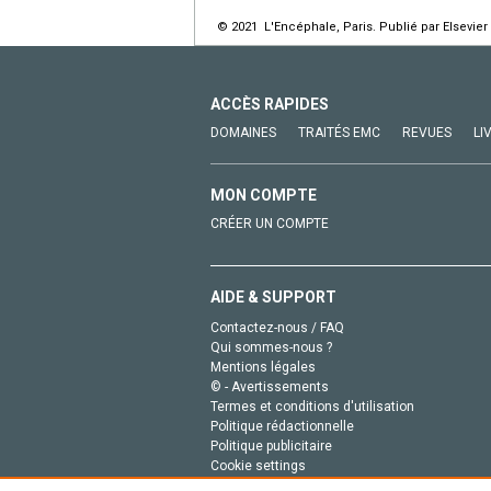
© 2021 L'Encéphale, Paris. Publié par Elsevier
ACCÈS RAPIDES
DOMAINES
TRAITÉS EMC
REVUES
LI
MON COMPTE
CRÉER UN COMPTE
AIDE & SUPPORT
Contactez-nous / FAQ
Qui sommes-nous ?
Mentions légales
© - Avertissements
Termes et conditions d'utilisation
Politique rédactionnelle
Politique publicitaire
Cookie settings
Politique de la vie privée