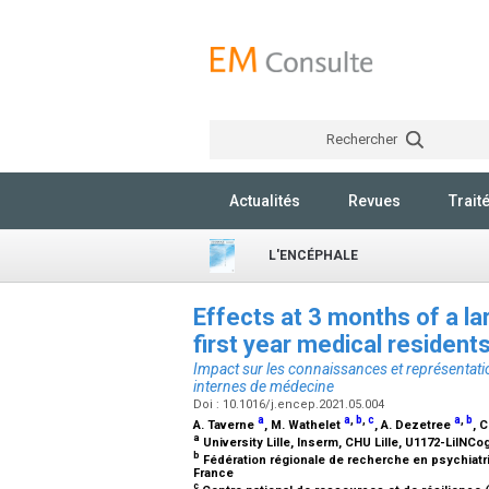
Rechercher
Actualités
Revues
Trait
L'ENCÉPHALE
Effects at 3 months of a la
first year medical residen
Impact sur les connaissances et représentatio
internes de médecine
Doi : 10.1016/j.encep.2021.05.004
a
a
,
b
,
c
a
,
b
A. Taverne
, M. Wathelet
, A. Dezetree
, 
a
University Lille, Inserm, CHU Lille, U1172-LilNCo
b
Fédération régionale de recherche en psychiatr
France
c