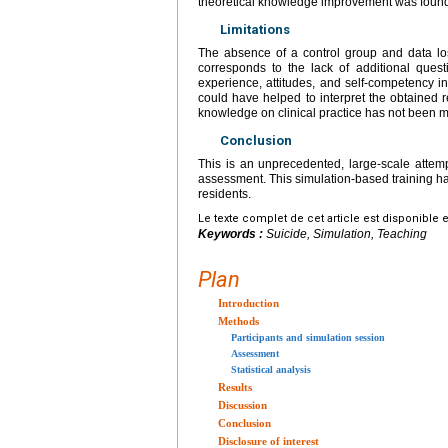
theoretical knowledge improvement was found a
Limitations
The absence of a control group and data loss
corresponds to the lack of additional questi
experience, attitudes, and self-competency i
could have helped to interpret the obtained re
knowledge on clinical practice has not been m
Conclusion
This is an unprecedented, large-scale attempt
assessment. This simulation-based training ha
residents.
Le texte complet de cet article est disponible 
Keywords :
Suicide, Simulation, Teaching
Plan
Introduction
Methods
Participants and simulation session
Assessment
Statistical analysis
Results
Discussion
Conclusion
Disclosure of interest