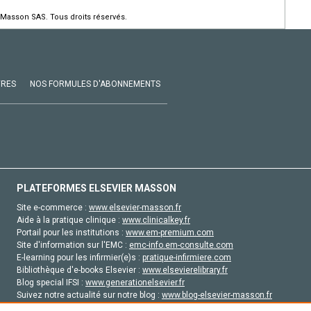
 Masson SAS. Tous droits réservés.
VRES
NOS FORMULES D'ABONNEMENTS
PLATEFORMES ELSEVIER MASSON
Site e-commerce :
www.elsevier-masson.fr
Aide à la pratique clinique :
www.clinicalkey.fr
Portail pour les institutions :
www.em-premium.com
Site d'information sur l'EMC :
emc-info.em-consulte.com
E-learning pour les infirmier(e)s :
pratique-infirmiere.com
Bibliothèque d'e-books Elsevier :
www.elsevierelibrary.fr
Blog special IFSI :
www.generationelsevier.fr
Suivez notre actualité sur notre blog :
www.blog-elsevier-masson.fr
Site d'emploi en santé :
emploisante.com