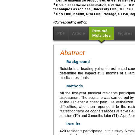
Centre national de ressources et de résilience (
d
Pôle d’anesthésie réanimation, PRESAGE – ULR 7
techniques associées, University Lille, CHU de Lil
e
Univ Lille, Inserm, CHU Lille, Presage, U1190, D
⁎
Corresponding author.
Résumé
PDF
Article
Figures
Mots clés
Abstract
Background
Suicide is a leading yet underestimated cau
determine the impact at 3 months of a large
medical residents.
Methods
All the first-year medical residents particip
assessment. The scenario was carried out by 
at the ER after a chest pain. He verbalized
difficulties, who then reported it to the r
“
Questionnaire de connaissances relatives au
session (T0) and 3 months later (T1). A pre/p
Results
420 residents participated in this study. A tota