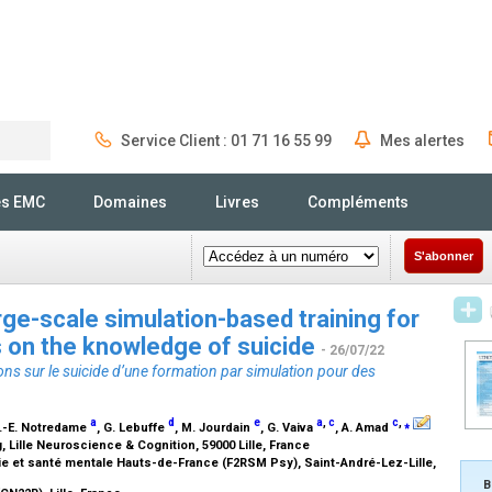
Service Client : 01 71 16 55 99
Mes alertes
Rechercher
és EMC
Domaines
Livres
Compléments
S'abonner
rge-scale simulation-based training for
ts on the knowledge of suicide
- 26/07/22
ns sur le suicide d’une formation par simulation pour des
a
d
e
a
,
c
c
,
⁎
C.-E. Notredame
, G. Lebuffe
, M. Jourdain
, G. Vaiva
, A. Amad
g, Lille Neuroscience & Cognition, 59000 Lille, France
ie et santé mentale Hauts-de-France (F2RSM Psy), Saint-André-Lez-Lille,
B