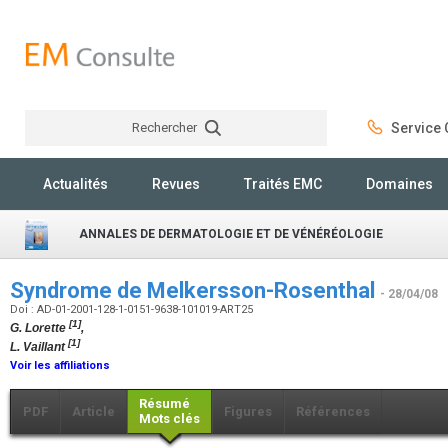
Rechercher
Service C
Rechercher
Actualités
Revues
Traités EMC
Domaines
ANNALES DE DERMATOLOGIE ET DE VÉNÉRÉOLOGIE
Syndrome de Melkersson-Rosenthal
- 28/04/08
Doi : AD-01-2001-128-1-0151-9638-101019-ART25
[1]
G. Lorette
,
[1]
L. Vaillant
Voir les affiliations
Résumé
PDF
Article
Figures
Références
Mots clés