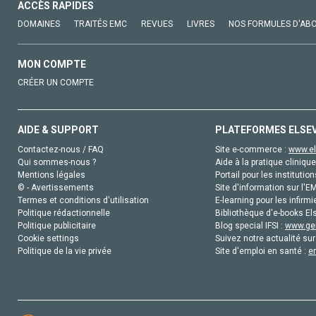
ACCÈS RAPIDES
DOMAINES
TRAITÉS EMC
REVUES
LIVRES
NOS FORMULES D'AB
MON COMPTE
CRÉER UN COMPTE
AIDE & SUPPORT
PLATEFORMES ELSE
Contactez-nous / FAQ
Site e-commerce :
www.el
Qui sommes-nous ?
Aide à la pratique clinique
Mentions légales
Portail pour les institution
© - Avertissements
Site d'information sur l'E
Termes et conditions d'utilisation
E-learning pour les infirmi
Politique rédactionnelle
Bibliothèque d'e-books Els
Politique publicitaire
Blog special IFSI :
www.gen
Cookie settings
Suivez notre actualité sur
Politique de la vie privée
Site d'emploi en santé :
e