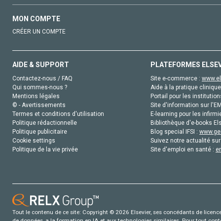
MON COMPTE
CRÉER UN COMPTE
AIDE & SUPPORT
PLATEFORMES ELSE
Contactez-nous / FAQ
Site e-commerce :
www.el
Qui sommes-nous ?
Aide à la pratique clinique
Mentions légales
Portail pour les institution
© - Avertissements
Site d'information sur l'E
Termes et conditions d'utilisation
E-learning pour les infirmi
Politique rédactionnelle
Bibliothèque d'e-books Els
Politique publicitaire
Blog special IFSI :
www.gen
Cookie settings
Suivez notre actualité sur
Politique de la vie privée
Site d'emploi en santé :
e
Tout le contenu de ce site: Copyright © 2026 Elsevier, ses concédants de licence e
de données, a la formation en IA et aux technologies similaires. Pour tout con