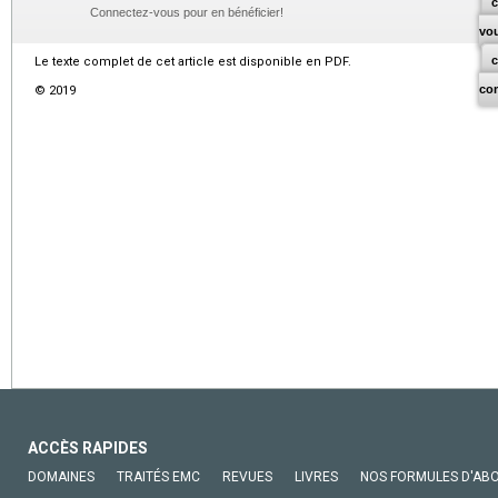
c
Connectez-vous pour en bénéficier!
vo
Le texte complet de cet article est disponible en PDF.
co
© 2019
ACCÈS RAPIDES
DOMAINES
TRAITÉS EMC
REVUES
LIVRES
NOS FORMULES D'AB