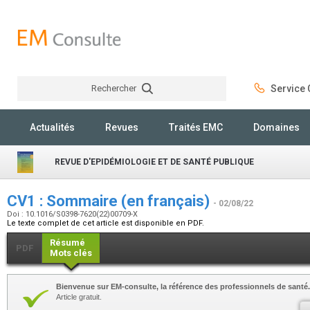
Rechercher
Service C
Rechercher
Actualités
Revues
Traités EMC
Domaines
REVUE D'EPIDÉMIOLOGIE ET DE SANTÉ PUBLIQUE
CV1 : Sommaire (en français)
- 02/08/22
Doi : 10.1016/S0398-7620(22)00709-X
Le texte complet de cet article est disponible en PDF.
Résumé
PDF
Mots clés
Bienvenue sur EM-consulte, la référence des professionnels de santé.
Article gratuit.