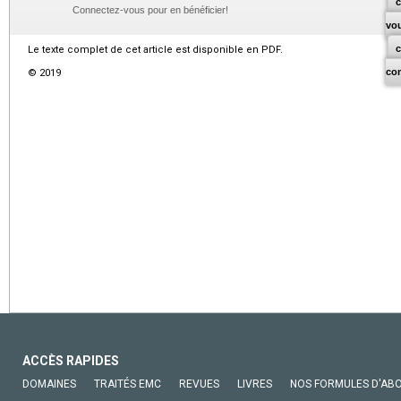
c
Connectez-vous pour en bénéficier!
vo
Le texte complet de cet article est disponible en PDF.
co
© 2019
ACCÈS RAPIDES
DOMAINES
TRAITÉS EMC
REVUES
LIVRES
NOS FORMULES D'AB