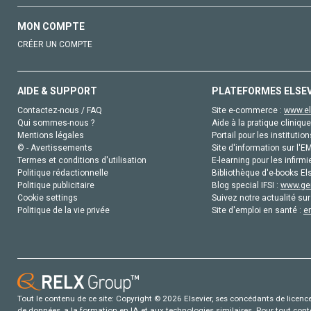
MON COMPTE
CRÉER UN COMPTE
AIDE & SUPPORT
PLATEFORMES ELSE
Contactez-nous / FAQ
Site e-commerce :
www.el
Qui sommes-nous ?
Aide à la pratique clinique
Mentions légales
Portail pour les institution
© - Avertissements
Site d'information sur l'E
Termes et conditions d'utilisation
E-learning pour les infirmi
Politique rédactionnelle
Bibliothèque d'e-books Els
Politique publicitaire
Blog special IFSI :
www.gen
Cookie settings
Suivez notre actualité sur
Politique de la vie privée
Site d'emploi en santé :
e
Tout le contenu de ce site: Copyright © 2026 Elsevier, ses concédants de licence e
de données, a la formation en IA et aux technologies similaires. Pour tout con