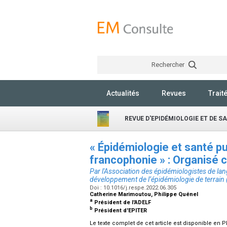
Rechercher
Actualités
Revues
Trait
REVUE D'EPIDÉMIOLOGIE ET DE S
« Épidémiologie et santé pu
francophonie » : Organisé
Par l'Association des épidémiologistes de lan
développement de l’épidémiologie de terrain
Doi : 10.1016/j.respe.2022.06.305
Catherine Marimoutou, Philippe Quénel
a
Président de l'ADELF
b
Président d'EPITER
Le texte complet de cet article est disponible en P