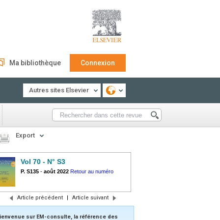
Ma bibliothèque
Connexion
Autres sites Elsevier
Export
Vol 70 - N° S3
P. S135
-
août 2022
Retour au numéro
Article précédent
|
Article suivant
ienvenue sur EM-consulte, la référence des