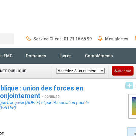
Service Client : 01 71 16 55 99
Mes alertes
Rechercher
és EMC
Domaines
Livres
Compléments
ANTÉ PUBLIQUE
S'abonner
blique : union des forces en
 conjointement
- 02/08/22
gue française (ADELF) et par l'Association pour le
 (EPITER)
DF.
B