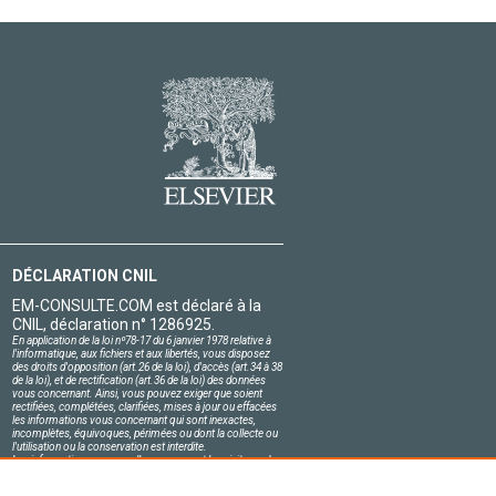
DÉCLARATION CNIL
EM-CONSULTE.COM est déclaré à la
CNIL, déclaration n° 1286925.
En application de la loi nº78-17 du 6 janvier 1978 relative à
l'informatique, aux fichiers et aux libertés, vous disposez
des droits d'opposition (art.26 de la loi), d'accès (art.34 à 38
de la loi), et de rectification (art.36 de la loi) des données
vous concernant. Ainsi, vous pouvez exiger que soient
rectifiées, complétées, clarifiées, mises à jour ou effacées
les informations vous concernant qui sont inexactes,
incomplètes, équivoques, périmées ou dont la collecte ou
l'utilisation ou la conservation est interdite.
Les informations personnelles concernant les visiteurs de
notre site, y compris leur identité, sont confidentielles.
Le responsable du site s'engage sur l'honneur à respecter