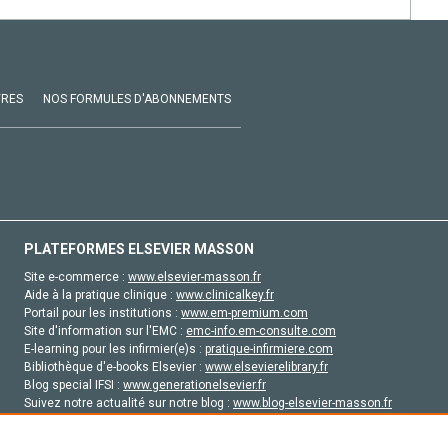
VRES
NOS FORMULES D'ABONNEMENTS
PLATEFORMES ELSEVIER MASSON
Site e-commerce :
www.elsevier-masson.fr
Aide à la pratique clinique :
www.clinicalkey.fr
Portail pour les institutions :
www.em-premium.com
Site d'information sur l'EMC :
emc-info.em-consulte.com
E-learning pour les infirmier(e)s :
pratique-infirmiere.com
Bibliothèque d'e-books Elsevier :
www.elsevierelibrary.fr
Blog special IFSI :
www.generationelsevier.fr
Suivez notre actualité sur notre blog :
www.blog-elsevier-masson.fr
Site d'emploi en santé :
emploisante.com