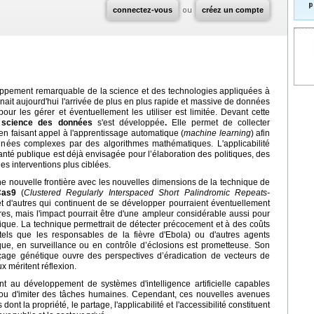
p
connectez-vous
ou
créez un compte
oppement remarquable de la science et des technologies appliquées à
nait aujourd'hui l'arrivée de plus en plus rapide et massive de données
r les gérer et éventuellement les utiliser est limitée. Devant cette
e
science des données
s'est développée
.
Elle permet de collecter
te en faisant appel à l'apprentissage automatique (
machine learning
) afin
données complexes par des algorithmes mathématiques. L'applicabilité
anté publique est déjà envisagée pour l’élaboration des politiques, des
es interventions plus ciblées.
une nouvelle frontière avec les nouvelles dimensions de la technique de
Cas9
(
Clustered Regularly Interspaced Short Palindromic Repeats-
 et d'autres qui continuent de se développer pourraient éventuellement
res, mais l'impact pourrait être d'une ampleur considérable aussi pour
ique. La technique permettrait de détecter précocement et à des coûts
tels que les responsables de la fièvre d'Ebola) ou d'autres agents
nique, en surveillance ou en contrôle d’éclosions est prometteuse. Son
orçage génétique ouvre des perspectives d’éradication de vecteurs de
x méritent réflexion.
nt au développement de systèmes d'intelligence artificielle capables
 ou d'imiter des tâches humaines. Cependant, ces nouvelles avenues
nt la propriété, le partage, l'applicabilité et l'accessibilité constituent