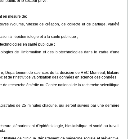
ur public et le secteur privé.
ont en mesure de:
ves (volume, vitesse de création, de collecte et de partage, variété
ation à l’épidémiologie et à la santé publique ;
 technologies en santé publique ;
logies de l'information et des biotechnologies dans le cadre d'une
ire, Département de sciences de la décision de HEC Montréal, titulaire
 et de l'Institut de valorisation des données en science des données.
e de recherche émérite au Centre national de la recherche scientifique
strales de 25 minutes chacune, qui seront suivies par une dernière
heure, département d'épidémiologie, biostatistique et santé au travail
ada.
ur titulaire de clinique, département de médecine sociale et préventive,