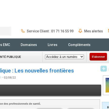
Service Client : 01 71 16 55 99
Mes alertes
Rechercher
és EMC
Domaines
Livres
Compléments
ANTÉ PUBLIQUE
S'abonner
ique : Les nouvelles frontières
s
- 02/08/22
ce des professionnels de santé.
B