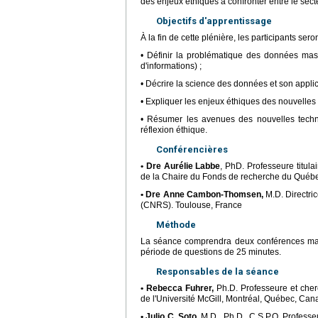
des enjeux éthiques à confronter entre le secte
Objectifs d'apprentissage
À la fin de cette plénière, les participants ser
• Définir la problématique des données massi
d'informations) ;
• Décrire la science des données et son applic
• Expliquer les enjeux éthiques des nouvelles
• Résumer les avenues des nouvelles techno
réflexion éthique.
Conférencières
• Dre Aurélie Labbe
, PhD. Professeure titula
de la Chaire du Fonds de recherche du Québec
• Dre Anne Cambon-Thomsen,
M.D. Directric
(CNRS). Toulouse, France
Méthode
La séance comprendra deux conférences magi
période de questions de 25 minutes.
Responsables de la séance
• Rebecca Fuhrer,
Ph.D. Professeure et cherc
de l'Université McGill, Montréal, Québec, Can
• Julio C. Soto,
M.D., Ph.D., C.S.P.Q. Professe