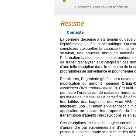
Connectez-vous pour en bénéficier!
Résumé
Contexte
La dernière décennie a été témoin du dével
l’épidémiologie et à la santé publique. On con
complexes auxquelles la capacité humaine pou
situation, une nouvelle discipline nommé
l'information la plus utile et la plus pertinen
de traiter, d'analyser et d'interpréter ces 
d'une telle discipline dans le domaine de la s
programmes de surveillance et pour orienter d
Par ailleurs, l'ingénierie génétique a ouvert 
modification du génome nommée
Crispr-
associated DNA endonuclease 9
). Cet outil
permettre l’éradication de maladies héréditai
les maladies infectieuses à caractère épidém
très faibles des fragments des virus ARN (
infectieux. Son utilisation en diagnostic cli
application en utilisant les propriétés du f
transmission d'agents infectieux dont les enjeu
Ces disciplines et biotechnologies contribue
d'apprendre par eux-mêmes afin d'effectuer
posent à la communauté scientifique des défis do