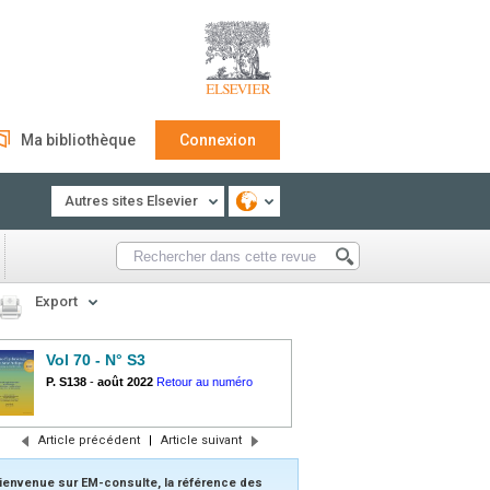
Ma bibliothèque
Connexion
Autres sites Elsevier
Export
Vol 70 - N° S3
P. S138
-
août 2022
Retour au numéro
Article précédent
|
Article suivant
ienvenue sur EM-consulte, la référence des