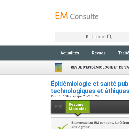
Rechercher
Actualités
Revues
Trait
REVUE D'EPIDÉMIOLOGIE ET DE S
Épidémiologie et santé publ
technologiques et éthique
Doi : 10.1016/j.respe.2022.06.295
Résumé
PDF
Mots clés
Bienvenue sur EM-consulte, la référen
Article gratuit.