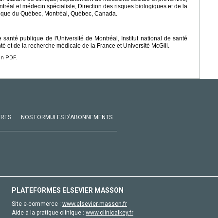
tréal et médecin spécialiste, Direction des risques biologiques et de la
publique du Québec, Montréal, Québec, Canada.
nté publique de l'Université de Montréal, Institut national de santé
nté et de la recherche médicale de la France et Université McGill.
en PDF.
VRES
NOS FORMULES D'ABONNEMENTS
PLATEFORMES ELSEVIER MASSON
Site e-commerce :
www.elsevier-masson.fr
Aide à la pratique clinique :
www.clinicalkey.fr