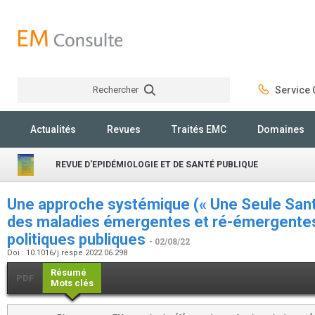
Rechercher
Service C
Rechercher
Actualités
Revues
Traités EMC
Domaines
REVUE D'EPIDÉMIOLOGIE ET DE SANTÉ PUBLIQUE
Une approche systémique (« Une Seule Santé
des maladies émergentes et ré-émergentes:
politiques publiques
- 02/08/22
Doi : 10.1016/j.respe.2022.06.298
Résumé
PDF
Mots clés