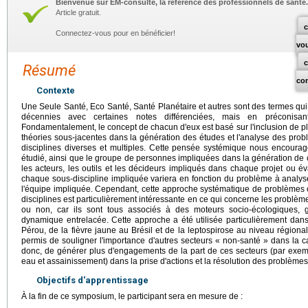
Bienvenue sur EM-consulte, la référence des professionnels de santé.
Article gratuit.
c
Connectez-vous pour en bénéficier!
vo
Résumé
co
Contexte
Une Seule Santé, Eco Santé, Santé Planétaire et autres sont des termes qui
décennies avec certaines notes différenciées, mais en préconis
Fondamentalement, le concept de chacun d'eux est basé sur l'inclusion de p
théories sous-jacentes dans la génération des études et l'analyse des prob
disciplines diverses et multiples. Cette pensée systémique nous encourag
étudié, ainsi que le groupe de personnes impliquées dans la génération de 
les acteurs, les outils et les décideurs impliqués dans chaque projet ou év
chaque sous-discipline impliquée variera en fonction du problème à analyser,
l'équipe impliquée. Cependant, cette approche systématique de problèmes 
disciplines est particulièrement intéressante en ce qui concerne les problèm
ou non, car ils sont tous associés à des moteurs socio-écologiques,
dynamique entrelacée. Cette approche a été utilisée particulièrement dans
Pérou, de la fièvre jaune au Brésil et de la leptospirose au niveau région
permis de souligner l'importance d'autres secteurs « non-santé » dans la ca
donc, de générer plus d'engagements de la part de ces secteurs (par exempl
eau et assainissement) dans la prise d'actions et la résolution des problèmes
Objectifs d'apprentissage
À la fin de ce symposium, le participant sera en mesure de :