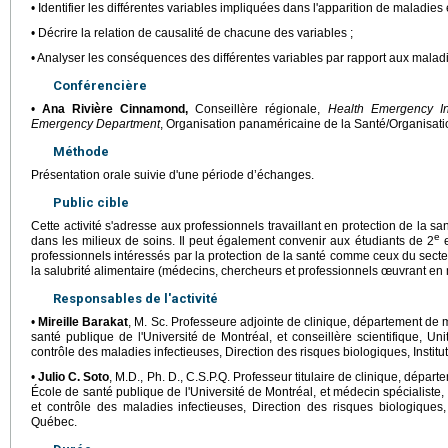
• Identifier les différentes variables impliquées dans l'apparition de maladie
• Décrire la relation de causalité de chacune des variables ;
• Analyser les conséquences des différentes variables par rapport aux mala
Conférencière
•
Ana Rivière Cinnamond,
Conseillère régionale,
Health Emergency In
Emergency Department
, Organisation panaméricaine de la Santé/Organisati
Méthode
Présentation orale suivie d'une période d’échanges.
Public cible
Cette activité s'adresse aux professionnels travaillant en protection de la 
e
dans les milieux de soins. Il peut également convenir aux étudiants de 2
e
professionnels intéressés par la protection de la santé comme ceux du sect
la salubrité alimentaire (médecins, chercheurs et professionnels œuvrant en 
Responsables de l'activité
•
Mireille Barakat
, M. Sc. Professeure adjointe de clinique, département de 
santé publique de l'Université de Montréal, et conseillère scientifique, Uni
contrôle des maladies infectieuses, Direction des risques biologiques, Instit
•
Julio C. Soto
, M.D., Ph. D., C.S.P.Q. Professeur titulaire de clinique, dépa
École de santé publique de l'Université de Montréal, et médecin spécialiste,
et contrôle des maladies infectieuses, Direction des risques biologiques,
Québec.