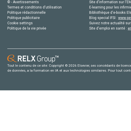
© - Avertissements
Site d'information sur l'E
Termes et conditions d'utilisation
E-learning pour les infirmi
Politique rédactionnelle
Bibliothèque d'e-books Els
Politique publicitaire
Blog special IFSI :
www.gen
Cookie settings
Suivez notre actualité sur
Politique de la vie privée
Site d'emploi en santé :
e
Tout le contenu de ce site: Copyright © 2026 Elsevier, ses concédants de licence e
de données, a la formation en IA et aux technologies similaires. Pour tout con