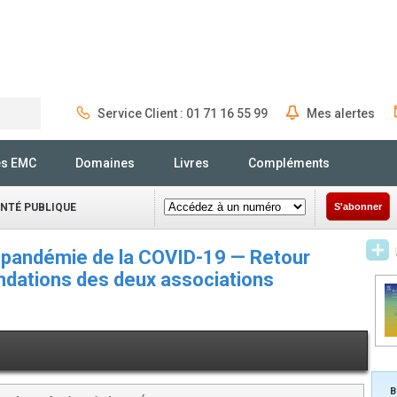
Service Client : 01 71 16 55 99
Mes alertes
Rechercher
és EMC
Domaines
Livres
Compléments
ANTÉ PUBLIQUE
S'abonner
a pandémie de la COVID-19 — Retour
dations des deux associations
B