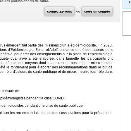
ce des professionnels de santé.
p
connectez-vous
ou
créez un compte
us émergent fait partie des missions d'un·e épidémiologiste. Fin 2020,
ions d'Epidémiologie, Epiter et Adelf, ont lancé une étude auprès leurs
ndémie, pour tirer des enseignements sur la place de l’épidémiologie
te qualitative a été élaborée, dans laquelle les participants ont
encontrées et des moyens dont ils auraient eu besoin pour mieux remplir
nt été le fondement pour élaborer des recommandations dans le but de
ur rôle d'acteurs de santé publique et de mieux inscrire leur rôle dans
en mesure de :
s épidémiologistes pendant la crise COVID ;
s épidémiologistes pendant une crise de santé publique ;
utiliser les recommandations des deux associations pour la préparation