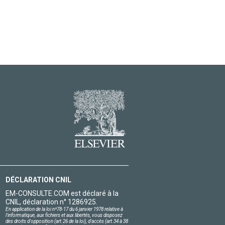
DÉCLARATION CNIL
EM-CONSULTE.COM est déclaré à la
CNIL, déclaration n° 1286925.
En application de la loi nº78-17 du 6 janvier 1978 relative à
l'informatique, aux fichiers et aux libertés, vous disposez
des droits d'opposition (art.26 de la loi), d'accès (art.34 à 38