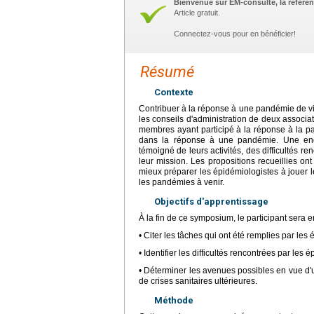
Bienvenue sur EM-consulte, la référen
Article gratuit.
Connectez-vous pour en bénéficier!
Résumé
Contexte
Contribuer à la réponse à une pandémie de vir
les conseils d'administration de deux associat
membres ayant participé à la réponse à la pa
dans la réponse à une pandémie. Une enquê
témoigné de leurs activités, des difficultés r
leur mission. Les propositions recueillies o
mieux préparer les épidémiologistes à jouer le
les pandémies à venir.
Objectifs d'apprentissage
À la fin de ce symposium, le participant sera 
• Citer les tâches qui ont été remplies par le
• Identifier les difficultés rencontrées par le
• Déterminer les avenues possibles en vue d'
de crises sanitaires ultérieures.
Méthode