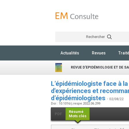
Rechercher
Actualités
Revues
Trait
REVUE D'EPIDÉMIOLOGIE ET DE S
L’épidémiologiste face à l
d'expériences et recomman
d’épidémiologistes
- 02/08/22
Doi : 10.1016/j.respe.2022.06.299
Résumé
PDF
Mots clés