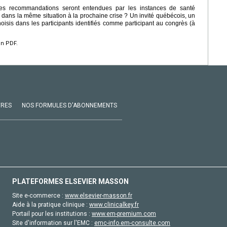
es recommandations seront entendues par les instances de santé
 dans la même situation à la prochaine crise ? Un invité québécois, un
 choisis dans les participants identifiés comme participant au congrès (à
en PDF.
VRES
NOS FORMULES D'ABONNEMENTS
PLATEFORMES ELSEVIER MASSON
Site e-commerce :
www.elsevier-masson.fr
Aide à la pratique clinique :
www.clinicalkey.fr
Portail pour les institutions :
www.em-premium.com
Site d'information sur l'EMC :
emc-info.em-consulte.com