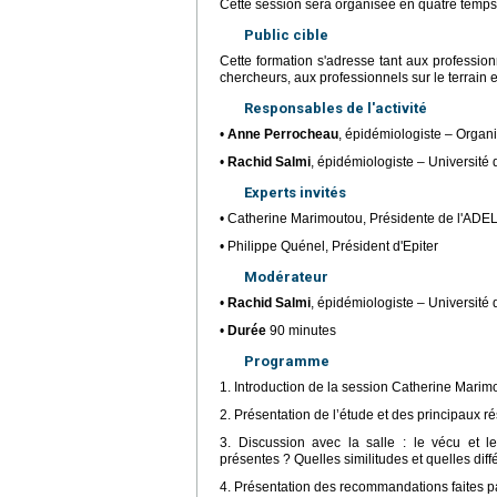
Cette session sera organisée en quatre temps, 
Public cible
Cette formation s'adresse tant aux professio
chercheurs, aux professionnels sur le terrain 
Responsables de l'activité
•
Anne Perrocheau
, épidémiologiste – Organ
•
Rachid Salmi
, épidémiologiste – Université
Experts invités
• Catherine Marimoutou, Présidente de l'ADE
• Philippe Quénel, Président d'Epiter
Modérateur
•
Rachid Salmi
, épidémiologiste – Université
•
Durée
90 minutes
Programme
1. Introduction de la session Catherine Mari
2. Présentation de l’étude et des principaux 
3. Discussion avec la salle : le vécu et l
présentes ? Quelles similitudes et quelles dif
4. Présentation des recommandations faites p