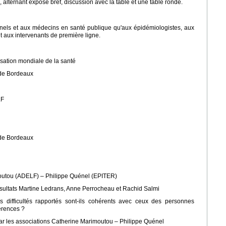
alternant exposé bref, discussion avec la table et une table ronde.
nnels et aux médecins en santé publique qu'aux épidémiologistes, aux
et aux intervenants de première ligne.
isation mondiale de la santé
 de Bordeaux
LF
 de Bordeaux
moutou (ADELF) – Philippe Quénel (EPITER)
résultats Martine Ledrans, Anne Perrocheau et Rachid Salmi
es difficultés rapportés sont-ils cohérents avec ceux des personnes
férences ?
ar les associations Catherine Marimoutou – Philippe Quénel