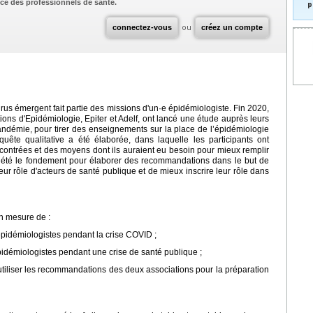
ce des professionnels de santé.
p
connectez-vous
ou
créez un compte
us émergent fait partie des missions d'un·e épidémiologiste. Fin 2020,
ions d'Epidémiologie, Epiter et Adelf, ont lancé une étude auprès leurs
ndémie, pour tirer des enseignements sur la place de l’épidémiologie
te qualitative a été élaborée, dans laquelle les participants ont
encontrées et des moyens dont ils auraient eu besoin pour mieux remplir
nt été le fondement pour élaborer des recommandations dans le but de
ur rôle d'acteurs de santé publique et de mieux inscrire leur rôle dans
en mesure de :
s épidémiologistes pendant la crise COVID ;
s épidémiologistes pendant une crise de santé publique ;
utiliser les recommandations des deux associations pour la préparation