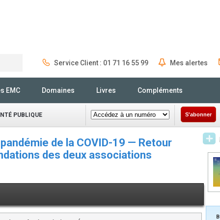
Service Client : 01 71 16 55 99
Mes alertes
Rechercher
és EMC
Domaines
Livres
Compléments
ANTÉ PUBLIQUE
S'abonner
a pandémie de la COVID-19 — Retour
dations des deux associations
B