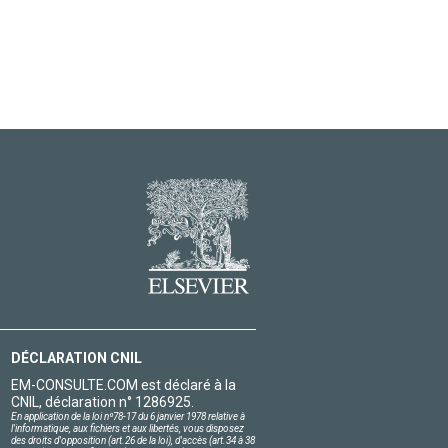
DÉCLARATION CNIL
EM-CONSULTE.COM est déclaré à la
CNIL, déclaration n° 1286925.
En application de la loi nº78-17 du 6 janvier 1978 relative à
l'informatique, aux fichiers et aux libertés, vous disposez
des droits d'opposition (art.26 de la loi), d'accès (art.34 à 38