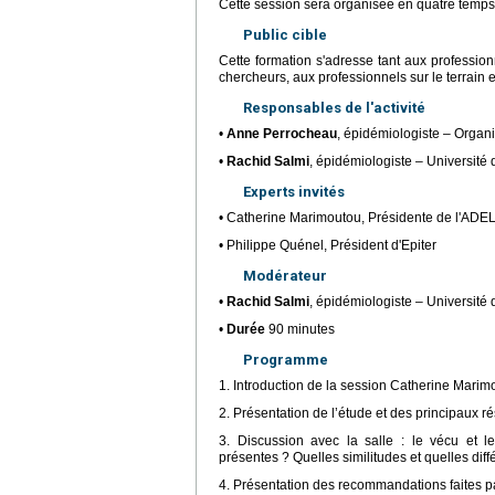
Cette session sera organisée en quatre temps, 
Public cible
Cette formation s'adresse tant aux professio
chercheurs, aux professionnels sur le terrain 
Responsables de l'activité
•
Anne Perrocheau
, épidémiologiste – Organ
•
Rachid Salmi
, épidémiologiste – Université
Experts invités
• Catherine Marimoutou, Présidente de l'ADE
• Philippe Quénel, Président d'Epiter
Modérateur
•
Rachid Salmi
, épidémiologiste – Université
•
Durée
90 minutes
Programme
1. Introduction de la session Catherine Mari
2. Présentation de l’étude et des principaux 
3. Discussion avec la salle : le vécu et l
présentes ? Quelles similitudes et quelles dif
4. Présentation des recommandations faites p