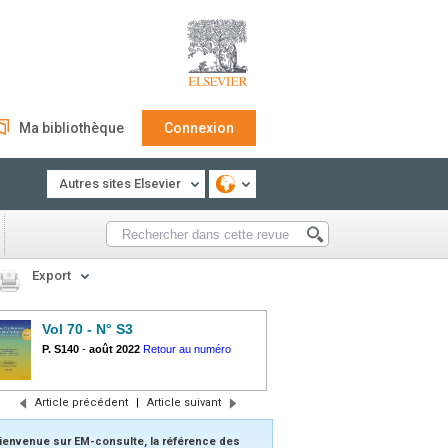
Ma bibliothèque
Connexion
Autres sites Elsevier
Export
Vol 70 - N° S3
P. S140
-
août 2022
Retour au numéro
Article précédent
|
Article suivant
ienvenue sur EM-consulte, la référence des