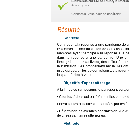
Bienvenue sur EM-consulte, la référen
Article gratuit.
Connectez-vous pour en bénéficier!
Résumé
Contexte
Contribuer à la réponse à une pandémie de vir
les conseils d'administration de deux associat
membres ayant participé à la réponse à la pa
dans la réponse à une pandémie. Une enquê
témoigné de leurs activités, des difficultés r
leur mission. Les propositions recueillies o
mieux préparer les épidémiologistes à jouer le
les pandémies à venir.
Objectifs d'apprentissage
À la fin de ce symposium, le participant sera 
• Citer les tâches qui ont été remplies par le
• Identifier les difficultés rencontrées par le
• Déterminer les avenues possibles en vue d'
de crises sanitaires ultérieures.
Méthode