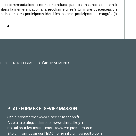
es recommandations seront entendues par les instances de santé
 dans la même situation à la prochaine crise ? Un invité québécois, un
 choisis dans les participants identifiés comme participant au congrès (à
en PDF.
VRES
NOS FORMULES D'ABONNEMENTS
PLATEFORMES ELSEVIER MASSON
Site e-commerce :
www.elsevier-masson.fr
Aide à la pratique clinique :
www.clinicalkey.fr
Portail pour les institutions :
www.em-premium.com
Site d'information sur l'EMC :
emc-info.em-consulte.com