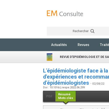
Rechercher
Actualités
Revues
Trait
REVUE D'EPIDÉMIOLOGIE ET DE S
L’épidémiologiste face à l
d'expériences et recomman
d’épidémiologistes
- 02/08/22
Doi : 10.1016/j.respe.2022.06.299
Résumé
PDF
Mots clés