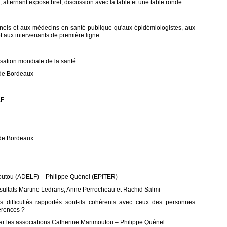
alternant exposé bref, discussion avec la table et une table ronde.
nnels et aux médecins en santé publique qu'aux épidémiologistes, aux
et aux intervenants de première ligne.
isation mondiale de la santé
 de Bordeaux
LF
 de Bordeaux
moutou (ADELF) – Philippe Quénel (EPITER)
résultats Martine Ledrans, Anne Perrocheau et Rachid Salmi
es difficultés rapportés sont-ils cohérents avec ceux des personnes
férences ?
ar les associations Catherine Marimoutou – Philippe Quénel