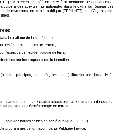
iologie d'intervention créé en 1975 à la demande des provinces et
participe à des activités internationales dans le cadre du Réseau des
et interventions en santé publique (TEPHINET), de l'Organisation
ismes.
ure de:
 dans la pratique de la santé publique ;
ion des épidémiologistes de terrain ;
r l'exercice de l’épidémiologie de terrain ;
introduites par les programmes de formation.
toire, principes, modalités, évolutions) illustrée par des activités
s de santé publique, aux épidémiologistes et aux étudiants intéressés à
s la pratique de l’épidémiologie de terrain.
e – École des hautes études en santé publique (EHESP).
ble programmes de formation, Santé Publique France.