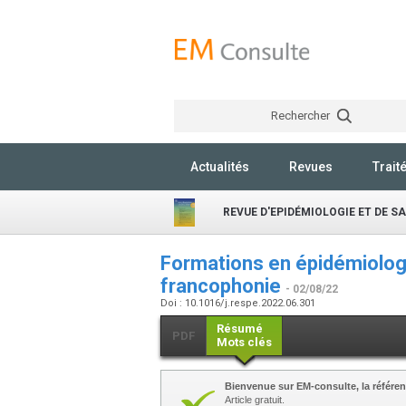
Rechercher
Actualités
Revues
Trait
REVUE D'EPIDÉMIOLOGIE ET DE S
Formations en épidémiologi
francophonie
- 02/08/22
Doi : 10.1016/j.respe.2022.06.301
Résumé
PDF
Mots clés
Bienvenue sur EM-consulte, la référen
Article gratuit.