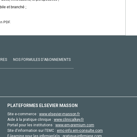
bile et branché ;
en PDF.
VRES
NOS FORMULES D'ABONNEMENTS
PLATEFORMES ELSEVIER MASSON
Site e-commerce :
www.elsevier-masson.fr
Aide à la pratique clinique :
www.clinicalkey.fr
Portail pour les institutions :
www.em-premium.com
Site d'information sur l'EMC :
emc-info.em-consulte.com
E-learning pour les infirmier(e)s :
pratique-infirmiere.com