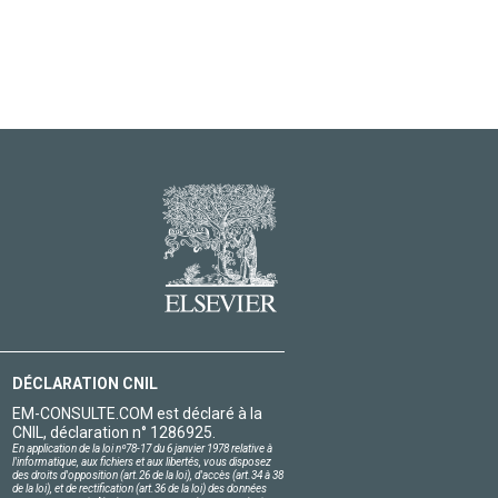
DÉCLARATION CNIL
EM-CONSULTE.COM est déclaré à la
CNIL, déclaration n° 1286925.
En application de la loi nº78-17 du 6 janvier 1978 relative à
l'informatique, aux fichiers et aux libertés, vous disposez
des droits d'opposition (art.26 de la loi), d'accès (art.34 à 38
de la loi), et de rectification (art.36 de la loi) des données