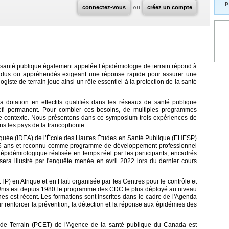
p
connectez-vous
ou
créez un compte
a santé publique également appelée l’épidémiologie de terrain répond à
endus ou appréhendés exigeant une réponse rapide pour assurer une
ogiste de terrain joue ainsi un rôle essentiel à la protection de la santé
a dotation en effectifs qualifiés dans les réseaux de santé publique
éfi permanent. Pour combler ces besoins, de multiples programmes
e contexte. Nous présentons dans ce symposium trois expériences de
ns les pays de la francophonie :
liquée (IDEA) de l’École des Hautes Études en Santé Publique (EHESP)
 35 ans et reconnu comme programme de développement professionnel
pidémiologique réalisée en temps réel par les participants, encadrés
é sera illustré par l'enquête menée en avril 2022 lors du dernier cours
P) en Afrique et en Haïti organisée par les Centres pour le contrôle et
Unis est depuis 1980 le programme des CDC le plus déployé au niveau
es est récent. Les formations sont inscrites dans le cadre de l'Agenda
 renforcer la prévention, la détection et la réponse aux épidémies des
de Terrain (PCET) de l'Agence de la santé publique du Canada est