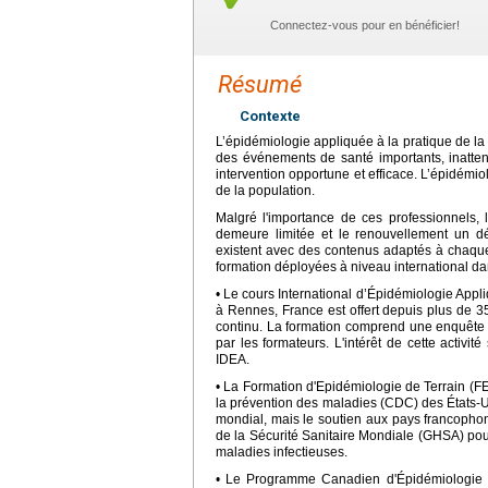
Connectez-vous pour en bénéficier!
Résumé
Contexte
L’épidémiologie appliquée à la pratique de l
des événements de santé importants, inatt
intervention opportune et efficace. L’épidémiol
de la population.
Malgré l'importance de ces professionnels, l
demeure limitée et le renouvellement un d
existent avec des contenus adaptés à chaqu
formation déployées à niveau international da
• Le cours International d’Épidémiologie App
à Rennes, France est offert depuis plus de
continu. La formation comprend une enquête é
par les formateurs. L'intérêt de cette activit
IDEA.
• La Formation d'Epidémiologie de Terrain (FET
la prévention des maladies (CDC) des États-
mondial, mais le soutien aux pays francophon
de la Sécurité Sanitaire Mondiale (GHSA) pour
maladies infectieuses.
• Le Programme Canadien d'Épidémiologie 