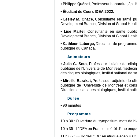
•
Philippe Quénel
, Professeur honoraire, épi
•
Étudiant du Cours IDEA 2022.
•
Lesley M. Chace,
Consultante en santé pub
Development Branch, Division of Global Healt
•
Lise Martel,
Consultante en santé publiq
Development Branch, Division of Global Healt
•
Kathleen Laberge,
Directrice de programme
publique du Canada.
Animateurs
•
Julio C. Soto,
Professeur titulaire de clin
publique de l'Université de Montréal, médecin
des risques biologiques, Institut national de
•
Mireille Barakat,
Professeur adjointe de cli
publique de l'Université de Montréal et cons
Direction des risques biologiques, Institut n
Durée
• 90 minutes
Programme
10 h 30 : Ouverture du symposium, mots de bi
10 h 35 : L'IDEA en France: Intérêt d'une enquê
11 h 05 : FETP des CDC en Afrique et en Haïti: 