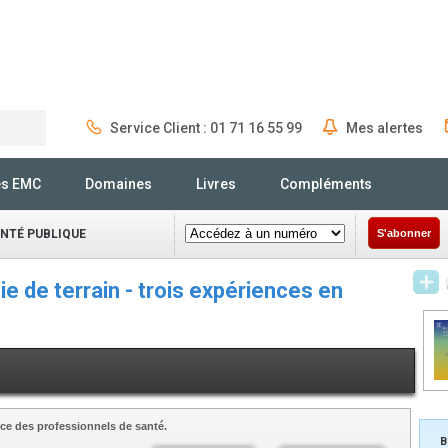
Service Client : 01 71 16 55 99
Mes alertes
Rechercher
és EMC
Domaines
Livres
Compléments
ANTÉ PUBLIQUE
S'abonner
e de terrain - trois expériences en
ce des professionnels de santé.
B