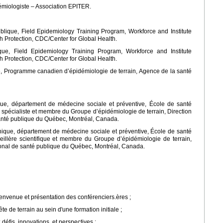
démiologiste – Association EPITER.
lique, Field Epidemiology Training Program, Workforce and Institute
h Protection, CDC/Center for Global Health.
ue, Field Epidemiology Training Program, Workforce and Institute
h Protection, CDC/Center for Global Health.
, Programme canadien d’épidémiologie de terrain, Agence de la santé
ique, département de médecine sociale et préventive, École de santé
 spécialiste et membre du Groupe d’épidémiologie de terrain, Direction
 santé publique du Québec, Montréal, Canada.
nique, département de médecine sociale et préventive, École de santé
eillère scientifique et membre du Groupe d’épidémiologie de terrain,
ational de santé publique du Québec, Montréal, Canada.
envenue et présentation des conférenciers.ères ;
te de terrain au sein d'une formation initiale ;
défis, innovations, et perspectives ;