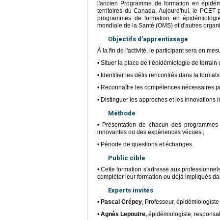
l'ancien Programme de formation en épidém
territoires du Canada. Aujourd'hui, le PCET 
programmes de formation en épidémiologie 
mondiale de la Santé (OMS) et d'autres organ
Objectifs d'apprentissage
À la fin de l'activité, le participant sera en mes
• Situer la place de l’épidémiologie de terrain
• Identifier les défis rencontrés dans la format
• Reconnaître les compétences nécessaires pou
• Distinguer les approches et les innovations 
Méthode
• Présentation de chacun des programmes (his
innovantes ou des expériences vécues ;
• Période de questions et échanges.
Public cible
• Cette formation s'adresse aux professionnel
compléter leur formation ou déjà impliqués dan
Experts invités
•
Pascal Crépey
, Professeur, épidémiologist
•
Agnès Lepoutre,
épidémiologiste, responsa