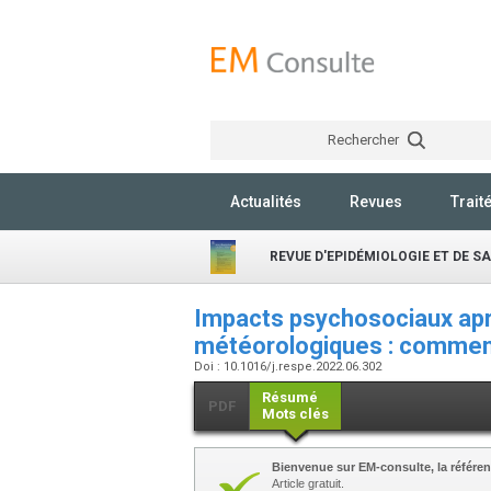
Rechercher
Actualités
Revues
Trait
REVUE D'EPIDÉMIOLOGIE ET DE S
Impacts psychosociaux ap
météorologiques : comment 
Doi : 10.1016/j.respe.2022.06.302
Résumé
PDF
Mots clés
Bienvenue sur EM-consulte, la référen
Article gratuit.