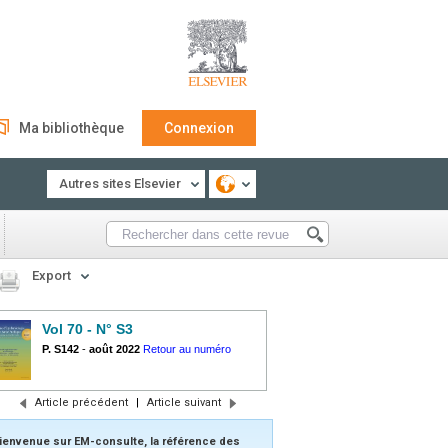
Ma bibliothèque
Connexion
Autres sites Elsevier
Export
Vol 70 - N° S3
P. S142
-
août 2022
Retour au numéro
Article précédent
|
Article suivant
ienvenue sur EM-consulte, la référence des