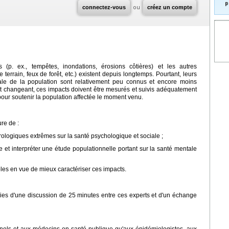
p
connectez-vous
ou
créez un compte
(p. ex., tempêtes, inondations, érosions côtières) et les autres
 terrain, feux de forêt, etc.) existent depuis longtemps. Pourtant, leurs
ale de la population sont relativement peu connus et encore moins
t changeant, ces impacts doivent être mesurés et suivis adéquatement
our soutenir la population affectée le moment venu.
ure de :
logiques extrêmes sur la santé psychologique et sociale ;
ire et interpréter une étude populationnelle portant sur la santé mentale
les en vue de mieux caractériser ces impacts.
vies d'une discussion de 25 minutes entre ces experts et d'un échange