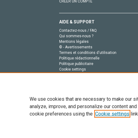
CRÉER UN COMPTE
AIDE & SUPPORT
Contactez-nous / FAQ
Qui sommes-nous ?
Mentions légales
© - Avertissements
Termes et conditions d'utilisation
Politique rédactionnelle
Politique publicitaire
Cookie settings
Politique de la vie privée
We use cookies that are necessary to make our si
analyze, improve, and personalize our content and
cookie preferences using the
Cookie settings
link
Tout le contenu de ce site: Copyright © 2026 Else
de données, a la formation en IA et aux technol