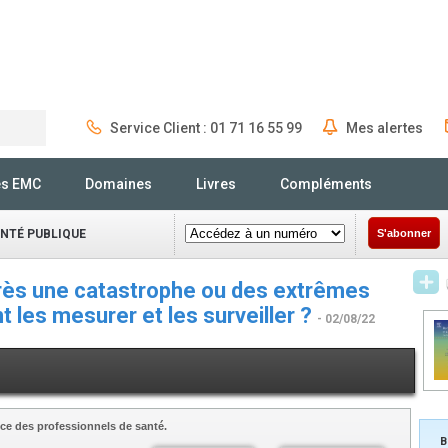
Service Client : 01 71 16 55 99
Mes alertes
Rechercher
és EMC
Domaines
Livres
Compléments
ANTÉ PUBLIQUE
S'abonner
rès une catastrophe ou des extrêmes
les mesurer et les surveiller ?
- 02/08/22
ce des professionnels de santé.
B