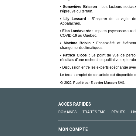
•
Geneviève Brisson :
Les facteurs sociaux
l’épreuve du terrain.
•
Lily Lessard :
S'inspirer de la vigile 
Appalaches.
•
Elsa Landaverde :
Impacts psychosociaux des
COVID-19 au Québec.
•
Maxime Boivin :
Écoanxiété et événeme
changements climatiques.
•
Patrick Cloos :
Le point de vue de personn
résultats d'une recherche qualitative explorato
• Discussion entre les experts et échange avec
Le texte complet de cet article est disponible 
© 2022 Publié par Elsevier Masson SAS.
ACCÈS RAPIDES
DOMAINES
TRAITÉS EMC
REVUES
LI
MON COMPTE