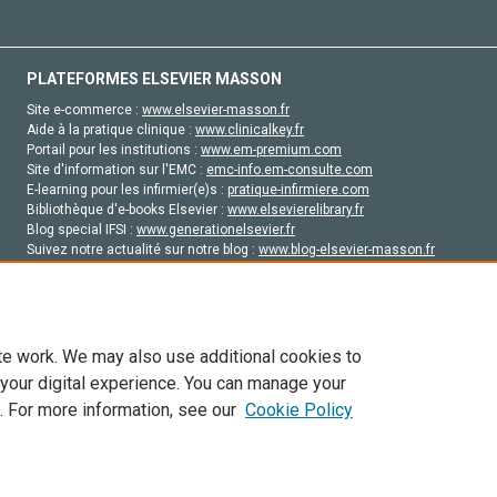
PLATEFORMES ELSEVIER MASSON
Site e-commerce :
www.elsevier-masson.fr
Aide à la pratique clinique :
www.clinicalkey.fr
Portail pour les institutions :
www.em-premium.com
Site d'information sur l'EMC :
emc-info.em-consulte.com
E-learning pour les infirmier(e)s :
pratique-infirmiere.com
Bibliothèque d'e-books Elsevier :
www.elsevierelibrary.fr
Blog special IFSI :
www.generationelsevier.fr
Suivez notre actualité sur notre blog :
www.blog-elsevier-masson.fr
Site d'emploi en santé :
emploisante.com
te work. We may also use additional cookies to
 your digital experience. You can manage your
. For more information, see our
Cookie Policy
vier, ses concédants de licence et ses contributeurs. Tout les droits sont réservés, y 
ogies similaires. Pour tout contenu en libre accès, les conditions de licence Creati