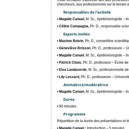
Cette formation s'adresse tant aux professio
chercheurs, aux professionnels sur le terrain 
Responsables de l'activité
•
Magalie Canuel,
M. Sc., épidémiologiste – In
•
Céline Campagna,
Ph. D., responsable scien
Experts invités
•
Maxime Boivin
, Ph. D., conseillère scientif
•
Geneviève Brisson
, Ph. D., professeure –
•
Magalie Canuel
, M. Sc., épidémiologiste – I
•
Patrick Cloos
, Ph. D., professeur – École d
•
Elsa Landaverde
, M. Sc., professionnelle d
•
Lily Lessard
, Ph. D., professeure – Univer
Animatrice/modératrice
•
Magalie Canuel
, M. Sc., épidémiologiste – I
Durée
• 90 minutes
Programme
Répartition de la durée des présentations et d
•
Magalie Canuel :
Introduction – 5 minutes.