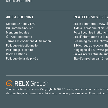
CRÉER UN COMPTE
AIDE & SUPPORT
PLATEFORMES ELSE
Contactez-nous / FAQ
Site e-commerce :
www.el
Qui sommes-nous ?
Aide à la pratique clinique
Mentions légales
Portail pour les institution
© - Avertissements
Site d'information sur l'E
Termes et conditions d'utilisation
E-learning pour les infirmi
Politique rédactionnelle
Bibliothèque d'e-books Els
Politique publicitaire
Blog special IFSI :
www.gen
Cookie settings
Suivez notre actualité sur
Politique de la vie privée
Site d'emploi en santé :
e
Tout le contenu de ce site: Copyright © 2026 Elsevier, ses concédants de licence e
de données, a la formation en IA et aux technologies similaires. Pour tout con