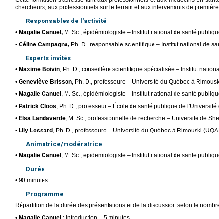
Cette formation s'adresse tant aux professionnels et aux médecins en sant
chercheurs, aux professionnels sur le terrain et aux intervenants de première 
Responsables de l'activité
•
Magalie Canuel,
M. Sc., épidémiologiste – Institut national de santé publi
•
Céline Campagna,
Ph. D., responsable scientifique – Institut national de 
Experts invités
•
Maxime Boivin
, Ph. D., conseillère scientifique spécialisée – Institut nati
•
Geneviève Brisson
, Ph. D., professeure – Université du Québec à Rimous
•
Magalie Canuel
, M. Sc., épidémiologiste – Institut national de santé publi
•
Patrick Cloos
, Ph. D., professeur – École de santé publique de l'Universit
•
Elsa Landaverde
, M. Sc., professionnelle de recherche – Université de Sh
•
Lily Lessard
, Ph. D., professeure – Université du Québec à Rimouski (UQA
Animatrice/modératrice
•
Magalie Canuel
, M. Sc., épidémiologiste – Institut national de santé publi
Durée
• 90 minutes
Programme
Répartition de la durée des présentations et de la discussion selon le nombre 
•
Magalie Canuel :
Introduction – 5 minutes.