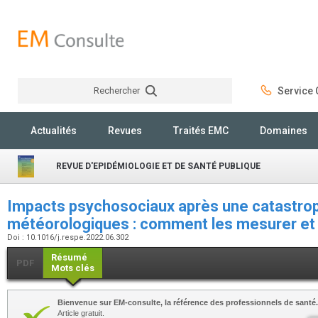
Rechercher
Service C
Rechercher
Actualités
Revues
Traités EMC
Domaines
REVUE D'EPIDÉMIOLOGIE ET DE SANTÉ PUBLIQUE
Impacts psychosociaux après une catastro
météorologiques : comment les mesurer et l
Doi : 10.1016/j.respe.2022.06.302
Résumé
PDF
Mots clés
Bienvenue sur EM-consulte, la référence des professionnels de santé.
Article gratuit.