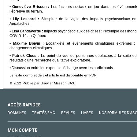
•
Geneviève Brisson :
Les facteurs sociaux en jeu dans les événements c
l’épreuve du terrain.
•
Lily Lessard :
S'inspirer de la vigile des impacts psychosociaux e
Appalaches.
•
Elsa Landaverde :
Impacts psychosociaux des crises : l'exemple des inond
COVID-19 au Québec.
•
Maxime Boivin :
Écoanxiété et événements climatiques extrêmes :
changements climatiques.
•
Patrick Cloos :
Le point de vue de personnes déplacées à la suite de t
résultats d'une recherche qualitative exploratoire.
• Discussion entre les experts et échange avec les participants.
Le texte complet de cet article est disponible en PDF.
© 2022 Publié par Elsevier Masson SAS.
ACCÈS RAPIDES
DOMAINES
TRAITÉS EMC
REVUES
LIVRES
NOS FORMULES D'AB
MON COMPTE