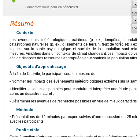
c
Connectez-vous pour en bénéficier!
vo
Résumé
co
Contexte
Les événements météorologiques extrêmes (p. ex., tempêtes, inondatio
catastrophes naturelles (p. ex., glissements de terrain, feux de forêt, etc.) 
impacts sur la santé psychologique et sociale de la population sont re
mesurés. Amplifiés dans un contexte de climat changeant, ces impacts doiv
afin de disposer des ressources appropriées pour soutenir la population aff
Objectifs d'apprentissage
À la fin de l'activité, le participant sera en mesure de :
• Nommer les impacts des événements météorologiques extrêmes sur la santé
• Identifier les outils disponibles pour conduire et interpréter une étude pop
après un désastre naturel ;
• Déterminer les avenues de recherche possibles en vue de mieux caractéris
Méthode
• Présentations de 12 minutes par expert suivies d'une discussion de 25 mi
avec les participants.
Public cible