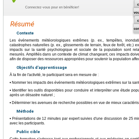
c
Connectez-vous pour en bénéficier!
vo
Résumé
co
Contexte
Les événements météorologiques extrêmes (p. ex., tempêtes, inondatio
catastrophes naturelles (p. ex., glissements de terrain, feux de forêt, etc.) 
impacts sur la santé psychologique et sociale de la population sont re
mesurés. Amplifiés dans un contexte de climat changeant, ces impacts doiv
afin de disposer des ressources appropriées pour soutenir la population aff
Objectifs d'apprentissage
À la fin de l'activité, le participant sera en mesure de :
• Nommer les impacts des événements météorologiques extrêmes sur la santé
• Identifier les outils disponibles pour conduire et interpréter une étude pop
après un désastre naturel ;
• Déterminer les avenues de recherche possibles en vue de mieux caractéris
Méthode
• Présentations de 12 minutes par expert suivies d'une discussion de 25 mi
avec les participants.
Public cible