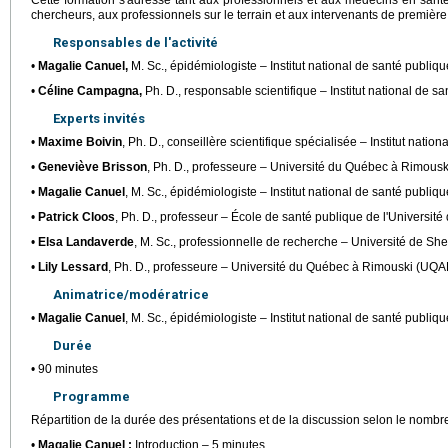
Cette formation s'adresse tant aux professionnels et aux médecins en sant
chercheurs, aux professionnels sur le terrain et aux intervenants de première 
Responsables de l'activité
•
Magalie Canuel,
M. Sc., épidémiologiste – Institut national de santé publi
•
Céline Campagna,
Ph. D., responsable scientifique – Institut national de 
Experts invités
•
Maxime Boivin
, Ph. D., conseillère scientifique spécialisée – Institut nati
•
Geneviève Brisson
, Ph. D., professeure – Université du Québec à Rimous
•
Magalie Canuel
, M. Sc., épidémiologiste – Institut national de santé publi
•
Patrick Cloos
, Ph. D., professeur – École de santé publique de l'Universit
•
Elsa Landaverde
, M. Sc., professionnelle de recherche – Université de Sh
•
Lily Lessard
, Ph. D., professeure – Université du Québec à Rimouski (UQA
Animatrice/modératrice
•
Magalie Canuel
, M. Sc., épidémiologiste – Institut national de santé publi
Durée
• 90 minutes
Programme
Répartition de la durée des présentations et de la discussion selon le nombre 
•
Magalie Canuel :
Introduction – 5 minutes.