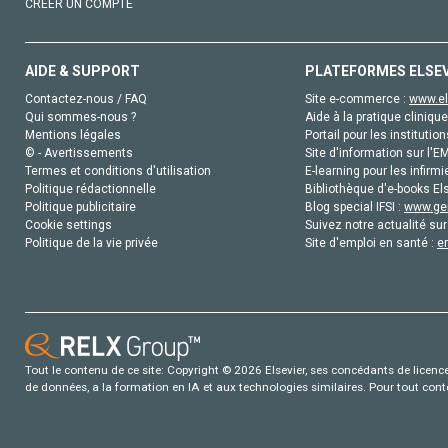
CRÉER UN COMPTE
AIDE & SUPPORT
PLATEFORMES ELSE
Contactez-nous / FAQ
Site e-commerce :
www.el
Qui sommes-nous ?
Aide à la pratique clinique
Mentions légales
Portail pour les institution
© - Avertissements
Site d'information sur l'E
Termes et conditions d'utilisation
E-learning pour les infirmi
Politique rédactionnelle
Bibliothèque d'e-books Els
Politique publicitaire
Blog special IFSI :
www.gen
Cookie settings
Suivez notre actualité sur
Politique de la vie privée
Site d'emploi en santé :
e
Tout le contenu de ce site: Copyright © 2026 Elsevier, ses concédants de licence e
de données, a la formation en IA et aux technologies similaires. Pour tout con