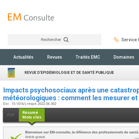
Rechercher
Service C
Rechercher
Actualités
Revues
Traités EMC
Domaines
REVUE D'EPIDÉMIOLOGIE ET DE SANTÉ PUBLIQUE
Impacts psychosociaux après une catastro
météorologiques : comment les mesurer et l
Doi : 10.1016/j.respe.2022.06.302
Résumé
PDF
Mots clés
Bienvenue sur EM-consulte, la référence des professionnels de santé.
Article gratuit.