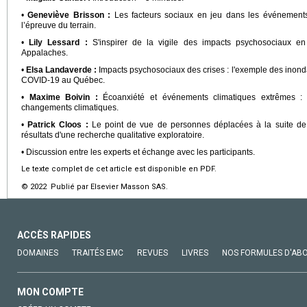
•
Geneviève Brisson :
Les facteurs sociaux en jeu dans les événements c
l’épreuve du terrain.
•
Lily Lessard :
S'inspirer de la vigile des impacts psychosociaux e
Appalaches.
•
Elsa Landaverde :
Impacts psychosociaux des crises : l'exemple des inond
COVID-19 au Québec.
•
Maxime Boivin :
Écoanxiété et événements climatiques extrêmes :
changements climatiques.
•
Patrick Cloos :
Le point de vue de personnes déplacées à la suite de t
résultats d'une recherche qualitative exploratoire.
• Discussion entre les experts et échange avec les participants.
Le texte complet de cet article est disponible en PDF.
© 2022 Publié par Elsevier Masson SAS.
ACCÈS RAPIDES
DOMAINES
TRAITÉS EMC
REVUES
LIVRES
NOS FORMULES D'AB
MON COMPTE