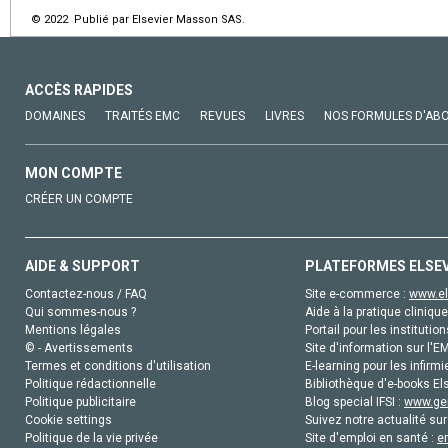
© 2022 Publié par Elsevier Masson SAS.
ACCÈS RAPIDES
DOMAINES
TRAITÉS EMC
REVUES
LIVRES
NOS FORMULES D'AB
MON COMPTE
CRÉER UN COMPTE
AIDE & SUPPORT
PLATEFORMES ELSE
Contactez-nous / FAQ
Site e-commerce :
www.el
Qui sommes-nous ?
Aide à la pratique clinique
Mentions légales
Portail pour les institution
© - Avertissements
Site d'information sur l'E
Termes et conditions d'utilisation
E-learning pour les infirmi
Politique rédactionnelle
Bibliothèque d'e-books Els
Politique publicitaire
Blog special IFSI :
www.gen
Cookie settings
Suivez notre actualité sur
Politique de la vie privée
Site d'emploi en santé :
e