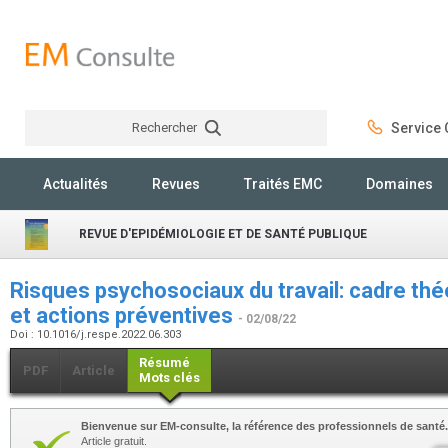
Rechercher
Service C
Rechercher
Actualités
Revues
Traités EMC
Domaines
REVUE D'EPIDÉMIOLOGIE ET DE SANTÉ PUBLIQUE
Risques psychosociaux du travail: cadre thé
et actions préventives
- 02/08/22
Doi : 10.1016/j.respe.2022.06.303
Résumé
PDF
Article
Mots clés
Bienvenue sur EM-consulte, la référence des professionnels de santé.
Article gratuit.