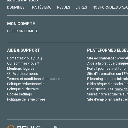
ACCÈS RAPIDES
DOMAINES
TRAITÉS EMC
REVUES
LIVRES
NOS FORMULES D'AB
MON COMPTE
CRÉER UN COMPTE
AIDE & SUPPORT
PLATEFORMES ELSE
Contactez-nous / FAQ
Site e-commerce :
www.el
Qui sommes-nous ?
Aide à la pratique clinique
Mentions légales
Portail pour les institution
© - Avertissements
Site d'information sur l'E
Termes et conditions d'utilisation
E-learning pour les infirmi
Politique rédactionnelle
Bibliothèque d'e-books Els
Politique publicitaire
Blog special IFSI :
www.gen
Cookie settings
Suivez notre actualité sur
Politique de la vie privée
Site d'emploi en santé :
e