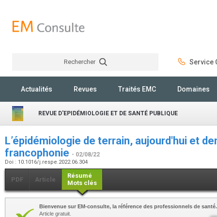
Rechercher
Service C
Rechercher
Actualités
Revues
Traités EMC
Domaines
REVUE D'EPIDÉMIOLOGIE ET DE SANTÉ PUBLIQUE
L’épidémiologie de terrain, aujourd'hui et d
francophonie
- 02/08/22
Doi : 10.1016/j.respe.2022.06.304
Résumé
PDF
Article
Mots clés
Bienvenue sur EM-consulte, la référence des professionnels de santé.
Article gratuit.