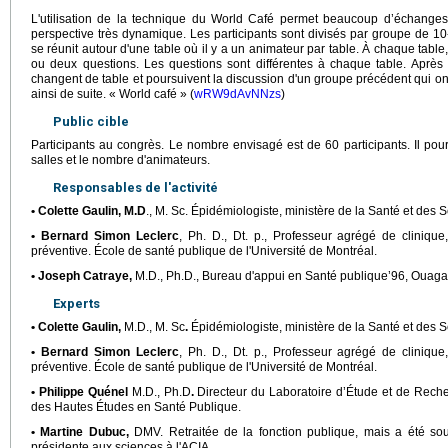
L'utilisation de la technique du World Café permet beaucoup d’échanges 
perspective très dynamique. Les participants sont divisés par groupe de 
se réunit autour d'une table où il y a un animateur par table. À chaque table
ou deux questions. Les questions sont différentes à chaque table. Après 
changent de table et poursuivent la discussion d'un groupe précédent qui 
ainsi de suite. « World café » (
wRW9dAvNNzs
)
Public cible
Participants au congrès. Le nombre envisagé est de 60 participants. Il pourr
salles et le nombre d'animateurs.
Responsables de l'activité
• Colette Gaulin, M.D
., M. Sc. Épidémiologiste, ministère de la Santé et des
• Bernard Simon Leclerc
, Ph. D., Dt. p., Professeur agrégé de cliniq
préventive. École de santé publique de l'Université de Montréal.
• Joseph Catraye,
M.D., Ph.D., Bureau d'appui en Santé publique’96, Ouag
Experts
• Colette Gaulin,
M.D., M. Sc
.
Épidémiologiste, ministère de la Santé et des 
• Bernard Simon Leclerc
, Ph. D., Dt. p., Professeur agrégé de cliniq
préventive. École de santé publique de l'Université de Montréal.
• Philippe Quénel
M.D., Ph.D
.
Directeur du Laboratoire d’Étude et de Rech
des Hautes Études en Santé Publique.
• Martine Dubuc,
DMV. Retraitée de la fonction publique, mais a été sou
présidente aux sciences à l'ACIA.