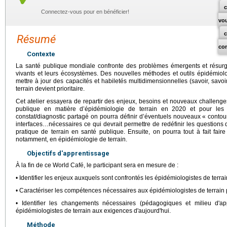
c
Connectez-vous pour en bénéficier!
vo
Résumé
co
Contexte
La santé publique mondiale confronte des problèmes émergents et résurg
vivants et leurs écosystèmes. Des nouvelles méthodes et outils épidémiol
mettre à jour des capacités et habiletés multidimensionnelles (savoir, savoi
terrain devient prioritaire.
Cet atelier essayera de repartir des enjeux, besoins et nouveaux challenge
publique en matière d’épidémiologie de terrain en 2020 et pour les
constat/diagnostic partagé on pourra définir d’éventuels nouveaux « contou
interfaces…nécessaires ce qui devrait permettre de redéfinir les questions
pratique de terrain en santé publique. Ensuite, on pourra tout à fait fair
notamment, en épidémiologie de terrain.
Objectifs d'apprentissage
À la fin de ce World Café, le participant sera en mesure de :
• Identifier les enjeux auxquels sont confrontés les épidémiologistes de terrai
• Caractériser les compétences nécessaires aux épidémiologistes de terrain p
• Identifier les changements nécessaires (pédagogiques et milieu d'a
épidémiologistes de terrain aux exigences d'aujourd'hui.
Méthode