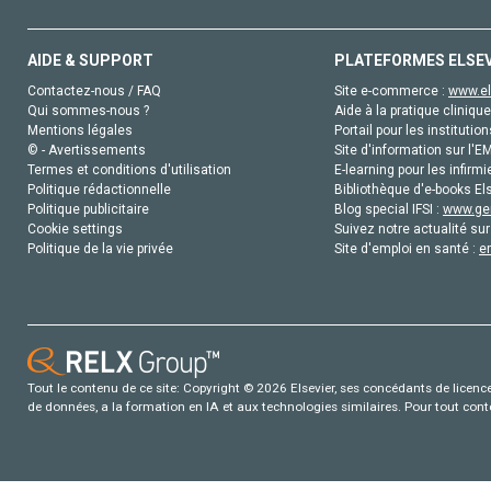
AIDE & SUPPORT
PLATEFORMES ELSE
Contactez-nous / FAQ
Site e-commerce :
www.el
Qui sommes-nous ?
Aide à la pratique clinique
Mentions légales
Portail pour les institution
© - Avertissements
Site d'information sur l'E
Termes et conditions d'utilisation
E-learning pour les infirmi
Politique rédactionnelle
Bibliothèque d'e-books Els
Politique publicitaire
Blog special IFSI :
www.gen
Cookie settings
Suivez notre actualité sur
Politique de la vie privée
Site d'emploi en santé :
e
Tout le contenu de ce site: Copyright © 2026 Elsevier, ses concédants de licence e
de données, a la formation en IA et aux technologies similaires. Pour tout con