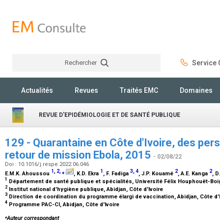
Rechercher
Service C
Rechercher
Actualités
Revues
Traités EMC
Domaines
REVUE D'EPIDÉMIOLOGIE ET DE SANTÉ PUBLIQUE
129 - Quarantaine en Côte d'Ivoire, des per
retour de mission Ebola, 2015
- 02/08/22
Doi : 10.1016/j.respe.2022.06.046
1
,
2
,
⁎
1
3
,
4
2
2
E.M.K. Ahoussou
, K.D. Ekra
, F. Fadiga
, J.P. Kouamé
, A.E. Kanga
, D
1
Département de santé publique et spécialités, Université Félix Houphouët-Boig
2
Institut national d'hygiène publique, Abidjan, Côte d'Ivoire
3
Direction de coordination du programme élargi de vaccination, Abidjan, Côte d'
4
Programme PAC-CI, Abidjan, Côte d'Ivoire
⁎
Auteur correspondant