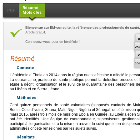
Résumé
PDF
Mots clés
Bienvenue sur EM-consulte, la référence des professionnels de santé.
Article gratuit.
c
Connectez-vous pour en bénéficier!
vo
Résumé
co
Contexte
L’épidémie d’Ébola en 2014 dans la région ouest africaine a affecté le perso
La quarantaine, pratique de santé publique permet la détection précoce et 
étude a décrit l'organisation et le suivi de la quarantaine des personnels 
au Libéria et en Sierra Léone.
Méthodes
Cent quinze personnels de santé volontaires (supposés contacts de Mal
Bénin, Côte d'Ivoire, Ghana, Mali, Niger, Nigéria et Sénégal, ont été mis en q
mars 2015, après trois mois de missions Ebola en Guinée, au Libéria et en S
ont été identifiés. Une équipe de coordonnateur, superviseurs, gestionna
participé à l'organisation et à la mise en œuvre du suivi quotidien des pers
administrés ont été renseignés par les sujets suivis.
Résultats