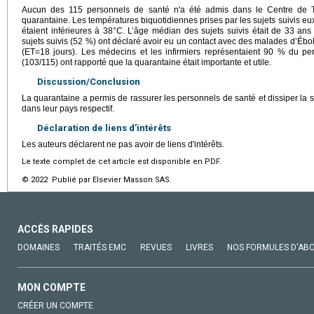
Aucun des 115 personnels de santé n'a été admis dans le Centre de T
quarantaine. Les températures biquotidiennes prises par les sujets suivis eu
étaient inférieures à 38°C. L’âge médian des sujets suivis était de 33 a
sujets suivis (52 %) ont déclaré avoir eu un contact avec des malades d’Éb
(ET=18 jours). Les médecins et les infirmiers représentaient 90 % du per
(103/115) ont rapporté que la quarantaine était importante et utile.
Discussion/Conclusion
La quarantaine a permis de rassurer les personnels de santé et dissiper la st
dans leur pays respectif.
Déclaration de liens d'intérêts
Les auteurs déclarent ne pas avoir de liens d'intérêts.
Le texte complet de cet article est disponible en PDF.
© 2022 Publié par Elsevier Masson SAS.
ACCÈS RAPIDES
DOMAINES
TRAITÉS EMC
REVUES
LIVRES
NOS FORMULES D'AB
MON COMPTE
CRÉER UN COMPTE