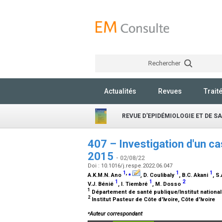
Rechercher
Actualités
Revues
Trait
REVUE D'EPIDÉMIOLOGIE ET DE S
407 – Investigation d'un ca
2015
- 02/08/22
Doi : 10.1016/j.respe.2022.06.047
1
,
⁎
1
1
A.K.M.N. Ano
, D. Coulibaly
, B.C. Akani
, S
1
1
2
V.J. Bénié
, I. Tiembré
, M. Dosso
1
Département de santé publique/Institut national
2
Institut Pasteur de Côte d'Ivoire, Côte d'Ivoire
⁎
Auteur correspondant