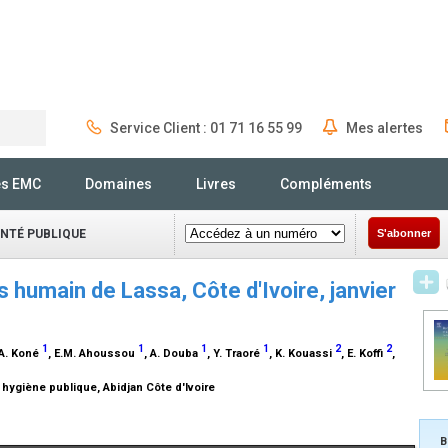
Service Client : 01 71 16 55 99
Mes alertes
Rechercher
és EMC
Domaines
Livres
Compléments
ANTÉ PUBLIQUE
S'abonner
s humain de Lassa, Côte d'Ivoire, janvier
1
1
1
1
2
2
.A. Koné
, E.M. Ahoussou
, A. Douba
, Y. Traoré
, K. Kouassi
, E. Koffi
,
 hygiène publique, Abidjan Côte d'Ivoire
B