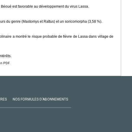
e Béoué est favorable au développement du virus Lassa.
urs du genre (Mastomys et Rattus) et un soricomorpha (3,58 %).
ciplinaire a montré le risque probable de fièvre de Lassa dans village de
ntérêts.
en PDF.
VRES
NOS FORMULES D'ABONNEMENTS