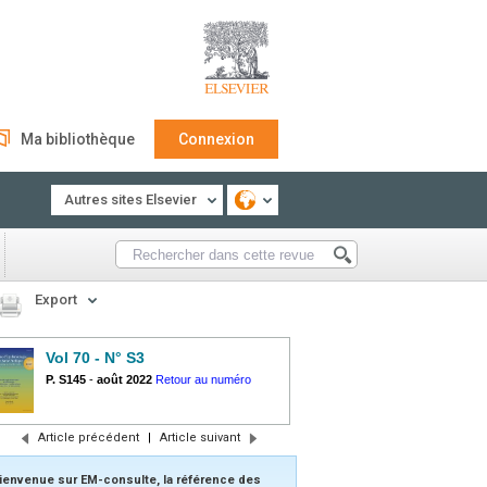
Ma bibliothèque
Connexion
Autres sites Elsevier
Export
Vol 70 - N° S3
P. S145
-
août 2022
Retour au numéro
Article précédent
|
Article suivant
ienvenue sur EM-consulte, la référence des