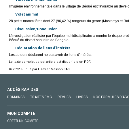
l'hygiène environnementale dans le village de Béoué est favorable au dével
Volet animal
28 petits mammifères dont 27 (96,42 %) rongeurs du genre (Mastomys et Ratt
Discussion/Conclusion
L'investigation réalisée par l’équipe multidisciplinaire a montré le risque pr
Béoué du district sanitaire de Bangolo.
Déclaration de liens d'intérêts
Les auteurs déclarent ne pas avoir de liens d'intérêts.
Le texte complet de cet article est disponible en PDF.
© 2022 Publié par Elsevier Masson SAS.
ACCÈS RAPIDES
DOMAINES
TRAITÉS EMC
REVUES
LIVRES
NOS FORMULES D'AB
MON COMPTE
CRÉER UN COMPTE