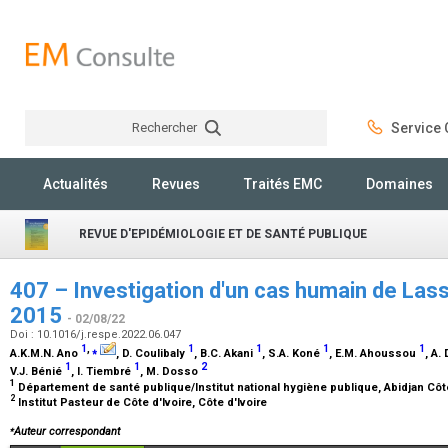
Rechercher
Service C
Rechercher
Actualités
Revues
Traités EMC
Domaines
REVUE D'EPIDÉMIOLOGIE ET DE SANTÉ PUBLIQUE
407 – Investigation d'un cas humain de Lassa
2015
- 02/08/22
Doi : 10.1016/j.respe.2022.06.047
1
,
⁎
1
1
1
1
A.K.M.N. Ano
, D. Coulibaly
, B.C. Akani
, S.A. Koné
, E.M. Ahoussou
, A.
1
1
2
V.J. Bénié
, I. Tiembré
, M. Dosso
1
Département de santé publique/Institut national hygiène publique, Abidjan Côt
2
Institut Pasteur de Côte d'Ivoire, Côte d'Ivoire
⁎
Auteur correspondant