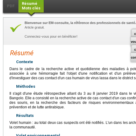
Résumé
PDF
Mots clés
Bienvenue sur EM-consulte, la référence des professionnels de santé.
Article gratuit.
c
Connectez-vous pour en bénéficier!
vo
Résumé
co
Contexte
Dans le cadre de la recherche active et quotidienne des maladies à pote
associée à une hémorragie fait l'objet d'une notification et d'un prélèvem
d'investiguer des cas contact d'un cas humain de virus lassa dans le district 
Méthodes
Il s'agit d'une étude rétrospective allant du 3 au 8 janvier 2019 dans le v
Bangolo. Elle a consisté en la recherche active de cas contact d'un cas confi
des souris, en la recherche des facteurs de risques environnementau
prévention et de lutte antirabique.
Résultats
Volet humain : au total deux cas suspects ont été notifiés. L'un dans les ar
la communauté.
Volet environnemental