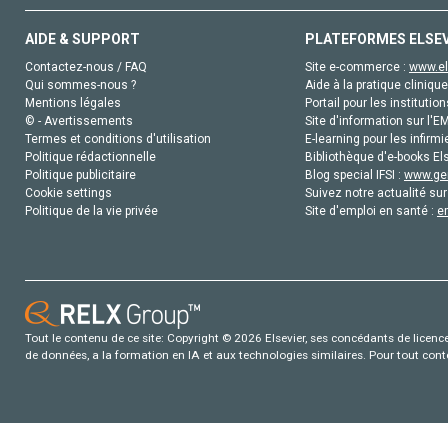
AIDE & SUPPORT
PLATEFORMES ELSE
Contactez-nous / FAQ
Site e-commerce :
www.el
Qui sommes-nous ?
Aide à la pratique clinique
Mentions légales
Portail pour les institution
© - Avertissements
Site d'information sur l'E
Termes et conditions d'utilisation
E-learning pour les infirmi
Politique rédactionnelle
Bibliothèque d'e-books Els
Politique publicitaire
Blog special IFSI :
www.gen
Cookie settings
Suivez notre actualité sur
Politique de la vie privée
Site d'emploi en santé :
e
Tout le contenu de ce site: Copyright © 2026 Elsevier, ses concédants de licence e
de données, a la formation en IA et aux technologies similaires. Pour tout con