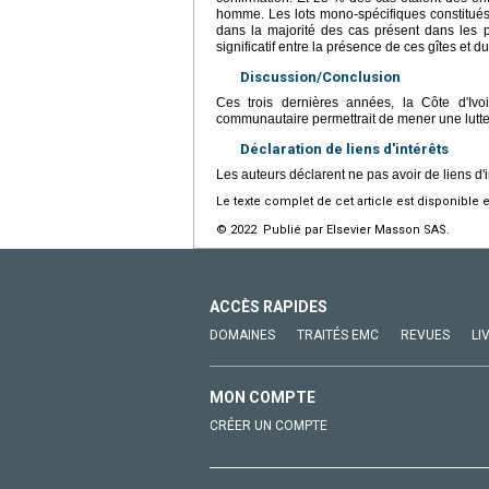
homme. Les lots mono-spécifiques constitués 
dans la majorité des cas présent dans les 
significatif entre la présence de ces gîtes et du
Discussion/Conclusion
Ces trois dernières années, la Côte d'Iv
communautaire permettrait de mener une lutte 
Déclaration de liens d'intérêts
Les auteurs déclarent ne pas avoir de liens d'i
Le texte complet de cet article est disponible 
© 2022 Publié par Elsevier Masson SAS.
ACCÈS RAPIDES
DOMAINES
TRAITÉS EMC
REVUES
LI
MON COMPTE
CRÉER UN COMPTE