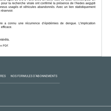
pour la recherche virale ont confirmé la présence de l'Aedes aegypti
pneus usagés et véhicules abandonnés. Avec un lien statistiquement
 réservoir.
oire a connu une récurrence d’épidémies de dengue. L'implication
efficace.
ntérêts.
en PDF.
VRES
NOS FORMULES D'ABONNEMENTS