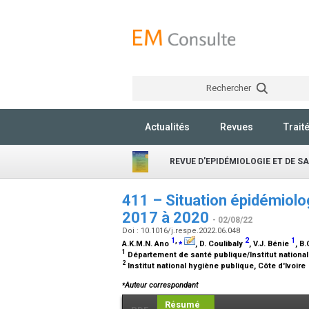
Rechercher
Actualités
Revues
Trait
REVUE D'EPIDÉMIOLOGIE ET DE S
411 – Situation épidémiolo
2017 à 2020
- 02/08/22
Doi : 10.1016/j.respe.2022.06.048
1
,
⁎
2
1
A.K.M.N. Ano
, D. Coulibaly
, V.J. Bénie
, B
1
Département de santé publique/Institut national
2
Institut national hygiène publique, Côte d'Ivoire
⁎
Auteur correspondant
Résumé