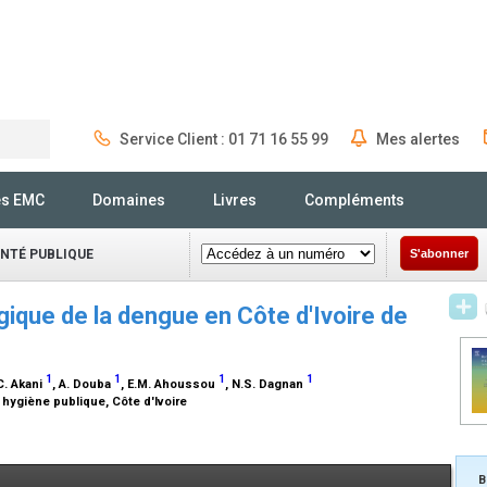
Service Client : 01 71 16 55 99
Mes alertes
Rechercher
és EMC
Domaines
Livres
Compléments
ANTÉ PUBLIQUE
S'abonner
gique de la dengue en Côte d'Ivoire de
1
1
1
1
.C. Akani
, A. Douba
, E.M. Ahoussou
, N.S. Dagnan
 hygiène publique, Côte d'Ivoire
B