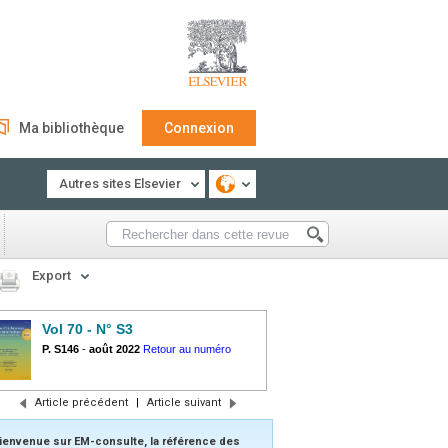
Ma bibliothèque
Connexion
Autres sites Elsevier
Export
Vol 70 - N° S3
P. S146
-
août 2022
Retour au numéro
Article précédent
|
Article suivant
ienvenue sur EM-consulte, la référence des