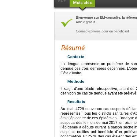
PDF
Mots clés
Bienvenue sur EM-consulte, la référen
Article gratuit.
Connectez-vous pour en bénéficier!
Résumé
Contexte
La dengue représente un problème de santé
dengue ces trois dernières décennies. L'objec
Côte d'Ivoire.
Méthode
Il s'agit d'une étude rétrospective, allant d
définition de cas de dengue ayant été prélevé
Résultats
Au total, 4729 nouveaux cas suspects déclar
représentés. Tous les districts sanitaires d'
était l’épicentre de ces épidémies. L'analy
suspects dès le mois de mai 2017, un pic imp
l’épidémie a débuté durant la saison sèche a
suspects notifiés ont bénéficié d'un prélè
confirmation. Et 25 % des cas étaient des e