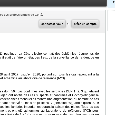
p
ce des professionnels de santé.
connectez-vous
ou
créez un compte
 publique. La Côte d'Ivoire connaît des épidémies récurrentes de
tif était de faire un état des lieux de la surveillance de la dengue en
u 28 avril 2017 jusqu'en 2020, portant sur tous les cas répondant à la
 et acheminé au laboratoire de référence (IPCI).
és dont 594 cas confirmés avec les sérotypes DEN 1, 2, 3 qui étaient
Abidjan ont notifié des cas suspects et confirmés et Cocody-Bingerville
se des tendances mensuelles montre une augmentation du nombre de cas
ortant observé au mois de juillet 2017 (semaine 29), tandis qu'en 2019
vec les flambées importantes durant la saison des pluies. Tous les cas
vement et ont été acheminés au laboratoire de référence (IPCI) pour
nfants âgés de 1 à 14 ans avec un sexe ratio de deux femmes pour un