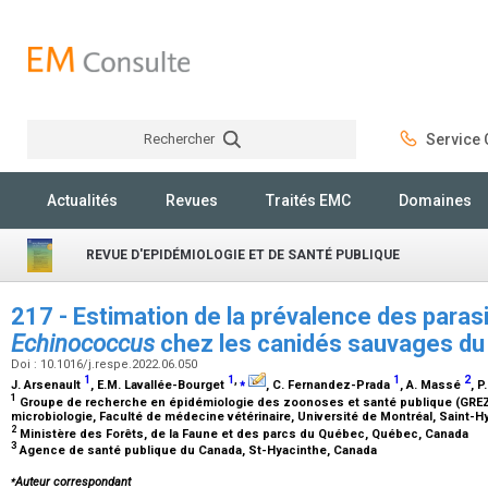
Rechercher
Service C
Rechercher
Actualités
Revues
Traités EMC
Domaines
REVUE D'EPIDÉMIOLOGIE ET DE SANTÉ PUBLIQUE
217 - Estimation de la prévalence des paras
Echinococcus
chez les canidés sauvages d
Doi : 10.1016/j.respe.2022.06.050
1
1
,
⁎
1
2
J. Arsenault
, E.M. Lavallée-Bourget
, C. Fernandez-Prada
, A. Massé
, 
1
Groupe de recherche en épidémiologie des zoonoses et santé publique (GREZ
microbiologie, Faculté de médecine vétérinaire, Université de Montréal, Saint
2
Ministère des Forêts, de la Faune et des parcs du Québec, Québec, Canada
3
Agence de santé publique du Canada, St-Hyacinthe, Canada
⁎
Auteur correspondant