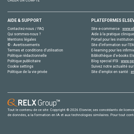
CRÉER UN COMPTE
AIDE & SUPPORT
PLATEFORMES ELSE
Contactez-nous / FAQ
Site e-commerce :
www.el
Qui sommes-nous ?
Aide à la pratique clinique
Mentions légales
Portail pour les institution
© - Avertissements
Site d'information sur l'E
Termes et conditions d'utilisation
E-learning pour les infirmi
Politique rédactionnelle
Bibliothèque d'e-books Els
Politique publicitaire
Blog special IFSI :
www.gen
Cookie settings
Suivez notre actualité sur
Politique de la vie privée
Site d'emploi en santé :
e
Tout le contenu de ce site: Copyright © 2026 Elsevier, ses concédants de licence e
de données, a la formation en IA et aux technologies similaires. Pour tout con