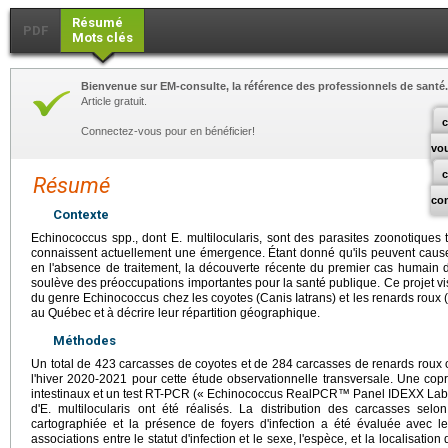
Résumé
PDF
Mots clés
Bienvenue sur EM-consulte, la référence des professionnels de santé.
Article gratuit.
c
Connectez-vous pour en bénéficier!
vo
Résumé
co
Contexte
Echinococcus spp., dont E. multilocularis, sont des parasites zoonotique
connaissent actuellement une émergence. Étant donné qu'ils peuvent causer
en l'absence de traitement, la découverte récente du premier cas humain d'
soulève des préoccupations importantes pour la santé publique. Ce projet vi
du genre Echinococcus chez les coyotes (Canis Iatrans) et les renards roux
au Québec et à décrire leur répartition géographique.
Méthodes
Un total de 423 carcasses de coyotes et de 284 carcasses de renards roux
l'hiver 2020-2021 pour cette étude observationnelle transversale. Une copro
intestinaux et un test RT-PCR (« Echinococcus RealPCR™ Panel IDEXX Laborat
d'E. multilocularis ont été réalisés. La distribution des carcasses sel
cartographiée et la présence de foyers d'infection a été évaluée avec le
associations entre le statut d'infection et le sexe, l'espèce, et la localisati