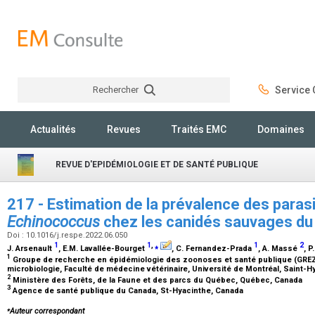
Rechercher
Service C
Rechercher
Actualités
Revues
Traités EMC
Domaines
REVUE D'EPIDÉMIOLOGIE ET DE SANTÉ PUBLIQUE
217 - Estimation de la prévalence des paras
Echinococcus
chez les canidés sauvages d
Doi : 10.1016/j.respe.2022.06.050
1
1
,
⁎
1
2
J. Arsenault
, E.M. Lavallée-Bourget
, C. Fernandez-Prada
, A. Massé
, 
1
Groupe de recherche en épidémiologie des zoonoses et santé publique (GREZ
microbiologie, Faculté de médecine vétérinaire, Université de Montréal, Saint
2
Ministère des Forêts, de la Faune et des parcs du Québec, Québec, Canada
3
Agence de santé publique du Canada, St-Hyacinthe, Canada
⁎
Auteur correspondant