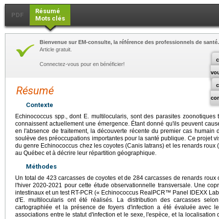
Résumé
PDF
Mots clés
Bienvenue sur EM-consulte, la référence des professionnels de santé.
Article gratuit.
c
Connectez-vous pour en bénéficier!
vo
Résumé
co
Contexte
Echinococcus spp., dont E. multilocularis, sont des parasites zoonotique
connaissent actuellement une émergence. Étant donné qu'ils peuvent causer
en l'absence de traitement, la découverte récente du premier cas humain d'
soulève des préoccupations importantes pour la santé publique. Ce projet vi
du genre Echinococcus chez les coyotes (Canis Iatrans) et les renards roux
au Québec et à décrire leur répartition géographique.
Méthodes
Un total de 423 carcasses de coyotes et de 284 carcasses de renards roux
l'hiver 2020-2021 pour cette étude observationnelle transversale. Une copro
intestinaux et un test RT-PCR (« Echinococcus RealPCR™ Panel IDEXX Laborat
d'E. multilocularis ont été réalisés. La distribution des carcasses sel
cartographiée et la présence de foyers d'infection a été évaluée avec le
associations entre le statut d'infection et le sexe, l'espèce, et la localisati