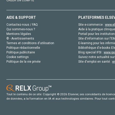
CRÉER UN COMPTE
AIDE & SUPPORT
PLATEFORMES ELSE
Contactez-nous / FAQ
Site e-commerce :
www.el
Qui sommes-nous ?
Aide à la pratique clinique
Mentions légales
Portail pour les institution
© - Avertissements
Site d'information sur l'E
Termes et conditions d'utilisation
E-learning pour les infirmi
Politique rédactionnelle
Bibliothèque d'e-books Els
Politique publicitaire
Blog special IFSI :
www.gen
Cookie settings
Suivez notre actualité sur
Politique de la vie privée
Site d'emploi en santé :
e
Tout le contenu de ce site: Copyright © 2026 Elsevier, ses concédants de licence e
de données, a la formation en IA et aux technologies similaires. Pour tout con