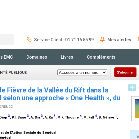
Service Client : 01 71 16 55 99
Mes alertes
Rechercher
és EMC
Domaines
Livres
Compléments
ANTÉ PUBLIQUE
S'abonner
e Fièvre de la Vallée du Rift dans la
l selon une approche « One Health », du
02/08/22
3
3
3
3
4
4
1
 Diop
, P.I. Sané
, A. Dia
, A. Ka
, M.F. Thioune
, M. Fall
, B. Ndiaye
,
 et de l'Action Sociale du Sénégal
B
 Sénégal