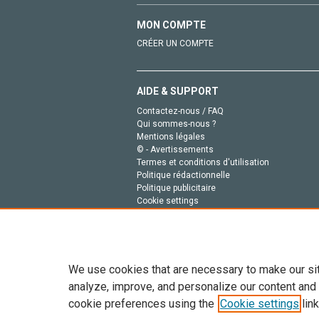
MON COMPTE
CRÉER UN COMPTE
AIDE & SUPPORT
Contactez-nous / FAQ
Qui sommes-nous ?
Mentions légales
© - Avertissements
Termes et conditions d'utilisation
Politique rédactionnelle
Politique publicitaire
Cookie settings
Politique de la vie privée
We use cookies that are necessary to make our si
analyze, improve, and personalize our content and
cookie preferences using the
Cookie settings
link
Tout le contenu de ce site: Copyright © 2026 Else
de données, a la formation en IA et aux technol