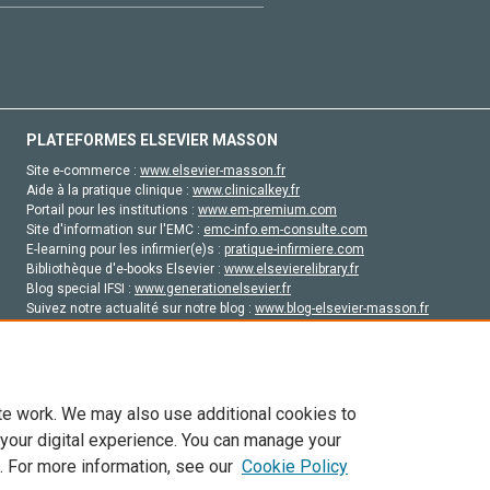
PLATEFORMES ELSEVIER MASSON
Site e-commerce :
www.elsevier-masson.fr
Aide à la pratique clinique :
www.clinicalkey.fr
Portail pour les institutions :
www.em-premium.com
Site d'information sur l'EMC :
emc-info.em-consulte.com
E-learning pour les infirmier(e)s :
pratique-infirmiere.com
Bibliothèque d'e-books Elsevier :
www.elsevierelibrary.fr
Blog special IFSI :
www.generationelsevier.fr
Suivez notre actualité sur notre blog :
www.blog-elsevier-masson.fr
Site d'emploi en santé :
emploisante.com
te work. We may also use additional cookies to
 your digital experience. You can manage your
. For more information, see our
Cookie Policy
vier, ses concédants de licence et ses contributeurs. Tout les droits sont réservés, y 
ogies similaires. Pour tout contenu en libre accès, les conditions de licence Creati