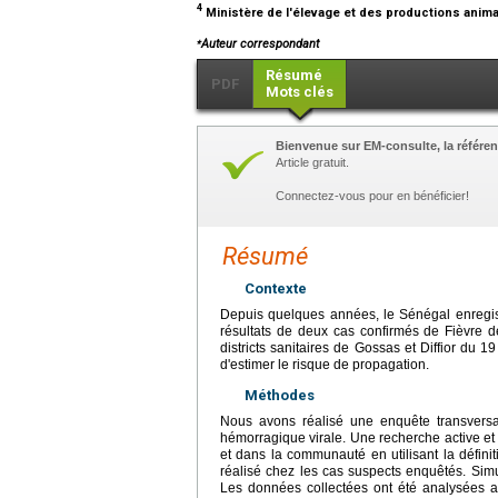
4
Ministère de l'élevage et des productions anim
⁎
Auteur correspondant
Résumé
PDF
Mots clés
Bienvenue sur EM-consulte, la référen
Article gratuit.
Connectez-vous pour en bénéficier!
Résumé
Contexte
Depuis quelques années, le Sénégal enregistr
résultats de deux cas confirmés de Fièvre de
districts sanitaires de Gossas et Diffior du
d'estimer le risque de propagation.
Méthodes
Nous avons réalisé une enquête transversale
hémorragique virale. Une recherche active et
et dans la communauté en utilisant la défini
réalisé chez les cas suspects enquêtés. Sim
Les données collectées ont été analysées a