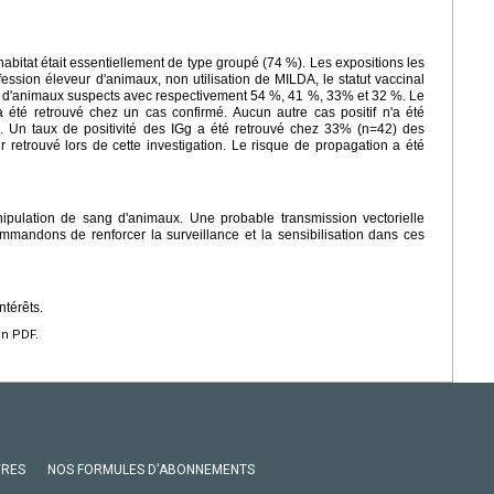
abitat était essentiellement de type groupé (74 %). Les expositions les
ession éleveur d'animaux, non utilisation de MILDA, le statut vaccinal
ce d'animaux suspects avec respectivement 54 %, 41 %, 33% et 32 %. Le
 été retrouvé chez un cas confirmé. Aucun autre cas positif n'a été
 Un taux de positivité des IGg a été retrouvé chez 33% (n=42) des
r retrouvé lors de cette investigation. Le risque de propagation a été
anipulation de sang d'animaux. Une probable transmission vectorielle
mandons de renforcer la surveillance et la sensibilisation dans ces
ntérêts.
en PDF.
VRES
NOS FORMULES D'ABONNEMENTS