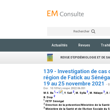
Rechercher
Actualités
Revues
Trait
REVUE D'EPIDÉMIOLOGIE ET DE S
139 - Investigation de cas d
région de Fatick au Sénéga
19 au 25 novembre 2021
- 
Doi : 10.1016/j.respe.2022.06.051
1
,
⁎
2
3
3
M.S. Ba
, Y. Sall
, M. Sylla
, M. Ndiaye
, R.
2
B. Diop
1
FETP Sénégal
2
Direction de la prévention/Ministère de la Santé
3
Ministère de la Santé et de l'Action Sociale du