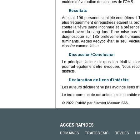
matrice d’évaluation des risques de l'OMS.
Résultats
Au total, 196 personnes ont été enquêtées. L'h
plus fréquemment enregistrées étaient la prof
contre la fièvre jaune inconnue et la présen
contact avec du sang lors d'une mise bas a
diagnostiqué sur 185 prélèvements humains.
ruminants. Aedes Aegypti était le seul vecteu
classée comme faible.
Discussion/Conclusion
Le principal facteur d'exposition était la m
pourrait également être évoquée. Nous recom
districts.
Déclaration de liens d'intérêts
Les auteurs déclarent ne pas avoir de liens d'i
Le texte complet de cet article est disponible 
© 2022 Publié par Elsevier Masson SAS.
ACCÈS RAPIDES
DOMAINES
TRAITÉS EMC
REVUES
LI