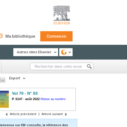
Ma bibliothèque
Connexion
Autres sites Elsevier
Export
Vol 70 - N° S3
P. S147
-
août 2022
Retour au numéro
Article précédent
|
Article suivant
ienvenue sur EM-consulte, la référence des