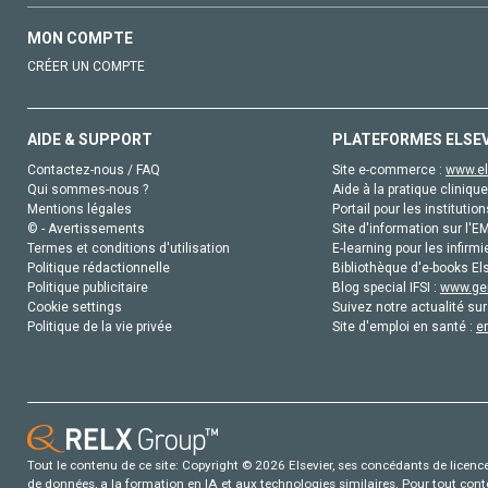
MON COMPTE
CRÉER UN COMPTE
AIDE & SUPPORT
PLATEFORMES ELSE
Contactez-nous / FAQ
Site e-commerce :
www.el
Qui sommes-nous ?
Aide à la pratique clinique
Mentions légales
Portail pour les institution
© - Avertissements
Site d'information sur l'E
Termes et conditions d'utilisation
E-learning pour les infirmi
Politique rédactionnelle
Bibliothèque d'e-books Els
Politique publicitaire
Blog special IFSI :
www.gen
Cookie settings
Suivez notre actualité sur
Politique de la vie privée
Site d'emploi en santé :
e
Tout le contenu de ce site: Copyright © 2026 Elsevier, ses concédants de licence e
de données, a la formation en IA et aux technologies similaires. Pour tout con