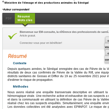
4
Ministère de l'élevage et des productions animales du Sénégal
⁎
Auteur correspondant
Résumé
PDF
Mots clés
Bienvenue sur EM-consulte, la référence des professionnels de santé.
Article gratuit.
c
Connectez-vous pour en bénéficier!
vo
Résumé
co
Contexte
Depuis quelques années, le Sénégal enregistre des cas de Fièvre de la Val
résultats de deux cas confirmés de Fièvre de la Vallée du Rift, une équip
districts sanitaires de Gossas et Diffior du 19 au 25 novembre 2021 pour é
d'estimer le risque de propagation.
Méthodes
Nous avons réalisé une enquête transversale descriptive en utilisant la 
hémorragique virale. Une recherche active et exhaustive de cas suspects a 
et dans la communauté en utilisant la définition de cas Fièvre de la Vallé
réalisé chez les cas suspects enquêtés. Simultanément, une enquête envir
Les données collectées ont été analysées avec EPIINFO7. Le risque de pr