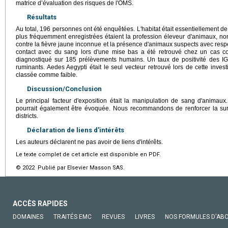
matrice d’évaluation des risques de l'OMS.
Résultats
Au total, 196 personnes ont été enquêtées. L'habitat était essentiellement d
plus fréquemment enregistrées étaient la profession éleveur d'animaux, non 
contre la fièvre jaune inconnue et la présence d'animaux suspects avec res
contact avec du sang lors d'une mise bas a été retrouvé chez un cas con
diagnostiqué sur 185 prélèvements humains. Un taux de positivité des I
ruminants. Aedes Aegypti était le seul vecteur retrouvé lors de cette inves
classée comme faible.
Discussion/Conclusion
Le principal facteur d'exposition était la manipulation de sang d'animaux
pourrait également être évoquée. Nous recommandons de renforcer la surve
districts.
Déclaration de liens d'intérêts
Les auteurs déclarent ne pas avoir de liens d'intérêts.
Le texte complet de cet article est disponible en PDF.
© 2022 Publié par Elsevier Masson SAS.
ACCÈS RAPIDES
DOMAINES
TRAITÉS EMC
REVUES
LIVRES
NOS FORMULES D'AB