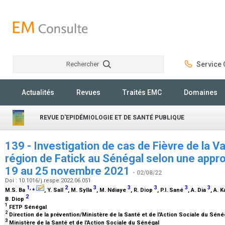
Rechercher
Service C
Rechercher
Actualités
Revues
Traités EMC
Domaines
REVUE D'EPIDÉMIOLOGIE ET DE SANTÉ PUBLIQUE
139 - Investigation de cas de Fièvre de la Va
région de Fatick au Sénégal selon une appro
19 au 25 novembre 2021
- 02/08/22
Doi : 10.1016/j.respe.2022.06.051
1
,
⁎
2
3
3
3
3
3
M.S. Ba
, Y. Sall
, M. Sylla
, M. Ndiaye
, R. Diop
, P.I. Sané
, A. Dia
, A. 
2
B. Diop
1
FETP Sénégal
2
Direction de la prévention/Ministère de la Santé et de l'Action Sociale du Sén
3
Ministère de la Santé et de l'Action Sociale du Sénégal