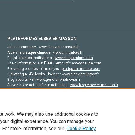
PLATEFORMES ELSEVIER MASSON
Site e-commerce :
www.elsevier-masson.fr
Aide à la pratique clinique :
www.clinicalkey.fr
Portail pour les institutions :
www.em-premium.com
Site d'information sur l'EMC :
emc-info.em-consulte.com
E-learning pour les infirmier(e)s :
pratique-infirmiere.com
Bibliothèque d'e-books Elsevier :
www.elsevierelibrary.fr
Blog special IFSI :
www.generationelsevier.fr
Suivez notre actualité sur notre blog :
www.blog-elsevier-masson.fr
Site d'emploi en santé :
emploisante.com
te work. We may also use additional cookies to
 your digital experience. You can manage your
. For more information, see our
Cookie Policy
vier, ses concédants de licence et ses contributeurs. Tout les droits sont réservés, y 
ogies similaires. Pour tout contenu en libre accès, les conditions de licence Creati