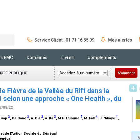
Service Client : 01 71 16 55 99
Mes alertes
Rechercher
és EMC
Domaines
Livres
Compléments
ANTÉ PUBLIQUE
S'abonner
e Fièvre de la Vallée du Rift dans la
l selon une approche « One Health », du
02/08/22
3
3
3
3
4
4
1
 Diop
, P.I. Sané
, A. Dia
, A. Ka
, M.F. Thioune
, M. Fall
, B. Ndiaye
,
 et de l'Action Sociale du Sénégal
B
 Sénégal