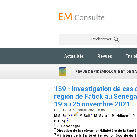
Rechercher
Actualités
Revues
Trait
REVUE D'EPIDÉMIOLOGIE ET DE S
139 - Investigation de cas d
région de Fatick au Sénéga
19 au 25 novembre 2021
- 
Doi : 10.1016/j.respe.2022.06.051
1
,
⁎
2
3
3
M.S. Ba
, Y. Sall
, M. Sylla
, M. Ndiaye
, R.
2
B. Diop
1
FETP Sénégal
2
Direction de la prévention/Ministère de la Santé
3
Ministère de la Santé et de l'Action Sociale du