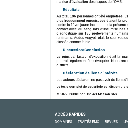
matrice d’évaluation des risques de l'OMS.
Résultats
Au total, 196 personnes ont été enquêtées. L'h
plus fréquemment enregistrées étaient la prof
contre la fièvre jaune inconnue et la présen
contact avec du sang lors d'une mise bas a
diagnostiqué sur 185 prélèvements humains.
ruminants. Aedes Aegypti était le seul vecteu
classée comme faible.
Discussion/Conclusion
Le principal facteur d'exposition était la m
pourrait également être évoquée. Nous recom
districts.
Déclaration de liens d'intérêts
Les auteurs déclarent ne pas avoir de liens d'i
Le texte complet de cet article est disponible 
© 2022 Publié par Elsevier Masson SAS.
ACCÈS RAPIDES
DOMAINES
TRAITÉS EMC
REVUES
LI