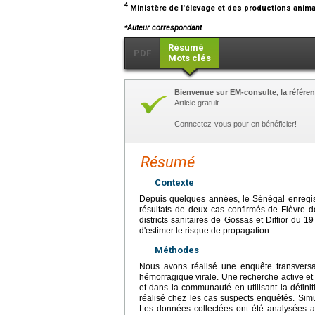
4
Ministère de l'élevage et des productions anim
⁎
Auteur correspondant
Résumé
PDF
Mots clés
Bienvenue sur EM-consulte, la référen
Article gratuit.
Connectez-vous pour en bénéficier!
Résumé
Contexte
Depuis quelques années, le Sénégal enregistr
résultats de deux cas confirmés de Fièvre de
districts sanitaires de Gossas et Diffior du
d'estimer le risque de propagation.
Méthodes
Nous avons réalisé une enquête transversale
hémorragique virale. Une recherche active et
et dans la communauté en utilisant la défini
réalisé chez les cas suspects enquêtés. Sim
Les données collectées ont été analysées a