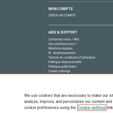
MON COMPTE
CRÉER UN COMPTE
AIDE & SUPPORT
Contactez-nous / FAQ
Qui sommes-nous ?
Mentions légales
© - Avertissements
Termes et conditions d'utilisation
Politique rédactionnelle
Politique publicitaire
Cookie settings
Politique de la vie privée
We use cookies that are necessary to make our si
analyze, improve, and personalize our content and
cookie preferences using the
Cookie settings
link
Tout le contenu de ce site: Copyright © 2026 Else
de données, a la formation en IA et aux technol