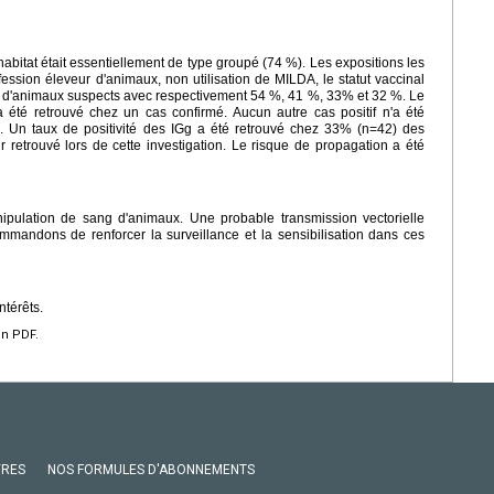
abitat était essentiellement de type groupé (74 %). Les expositions les
ession éleveur d'animaux, non utilisation de MILDA, le statut vaccinal
ce d'animaux suspects avec respectivement 54 %, 41 %, 33% et 32 %. Le
 été retrouvé chez un cas confirmé. Aucun autre cas positif n'a été
 Un taux de positivité des IGg a été retrouvé chez 33% (n=42) des
r retrouvé lors de cette investigation. Le risque de propagation a été
anipulation de sang d'animaux. Une probable transmission vectorielle
mandons de renforcer la surveillance et la sensibilisation dans ces
ntérêts.
en PDF.
VRES
NOS FORMULES D'ABONNEMENTS