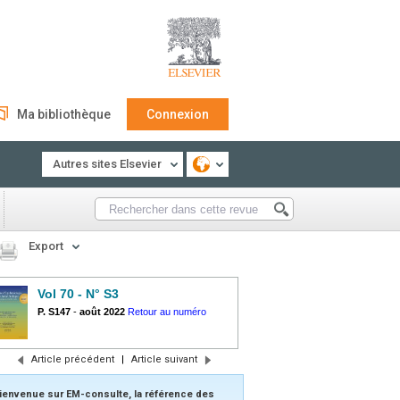
Ma bibliothèque
Connexion
Autres sites Elsevier
Export
Vol 70 - N° S3
P. S147
-
août 2022
Retour au numéro
Article précédent
|
Article suivant
ienvenue sur EM-consulte, la référence des