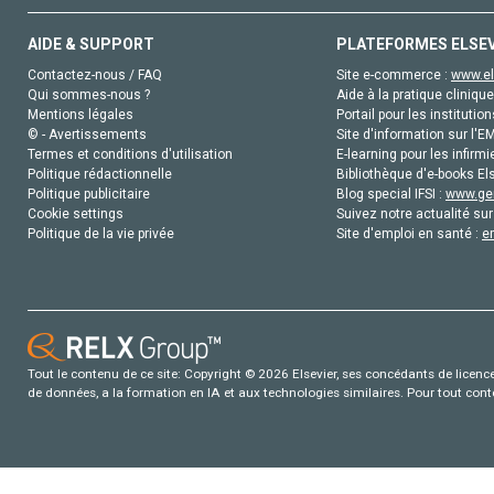
AIDE & SUPPORT
PLATEFORMES ELSE
Contactez-nous / FAQ
Site e-commerce :
www.el
Qui sommes-nous ?
Aide à la pratique clinique
Mentions légales
Portail pour les institution
© - Avertissements
Site d'information sur l'E
Termes et conditions d'utilisation
E-learning pour les infirmi
Politique rédactionnelle
Bibliothèque d'e-books Els
Politique publicitaire
Blog special IFSI :
www.gen
Cookie settings
Suivez notre actualité sur
Politique de la vie privée
Site d'emploi en santé :
e
Tout le contenu de ce site: Copyright © 2026 Elsevier, ses concédants de licence e
de données, a la formation en IA et aux technologies similaires. Pour tout con