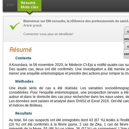
Résumé
PDF
Mots clés
Bienvenue sur EM-consulte, la référence des professionnels de santé.
Article gratuit.
c
Connectez-vous pour en bénéficier!
vo
Résumé
co
Contexte
A Koundara, le 06 novembre 2020, le Médecin Ct-Epi a notifié quatre cas su
Des quatre cas, deux ont été confirmés. Une investigation a été menée po
mener une enquête entomologique et prendre des actions pour rompre la ch
Méthodes
Une étude série de cas a été réalisée. Les variables sociodémograph
considérées. Pour l'enquête entomologique, une prospection larvaire a ét
autour et dans le domicile des cas pour rechercher dans les eaux usées, d
Les données sont saisies et analysé dans DHIS2 et Excel 2016. Ont été calc
et indices de Bréteau.
Résultats
Au total, 64 cas suspects ont été enregistrés dont 43 (67 %) testés à l'Insti
(16 %) ont été confirmés à la fièvre jaune, 2 cas de Zika, 1 cas de fièvre
présenté de la fièvre, 55 (86 %) un ictère, 36 (57 %) un saignement. L’âge m