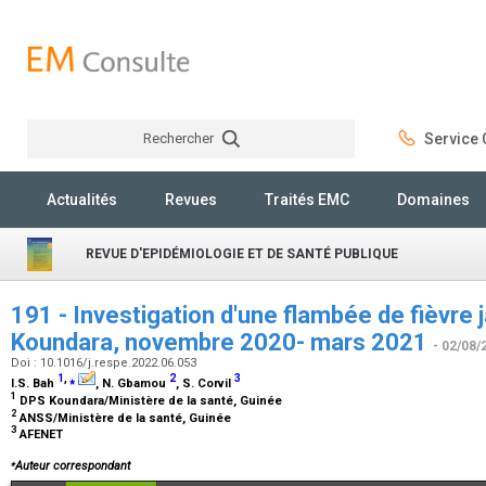
Rechercher
Service C
Rechercher
Actualités
Revues
Traités EMC
Domaines
REVUE D'EPIDÉMIOLOGIE ET DE SANTÉ PUBLIQUE
191 - Investigation d'une flambée de fièvre 
Koundara, novembre 2020- mars 2021
- 02/08/
Doi : 10.1016/j.respe.2022.06.053
1
,
⁎
2
3
I.S. Bah
, N. Gbamou
, S. Corvil
1
DPS Koundara/Ministère de la santé, Guinée
2
ANSS/Ministère de la santé, Guinée
3
AFENET
⁎
Auteur correspondant