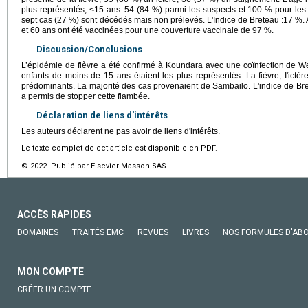
plus représentés, ˂15 ans: 54 (84 %) parmi les suspects et 100 % pour les
sept cas (27 %) sont décédés mais non prélevés. L'Indice de Breteau :17 %.
et 60 ans ont été vaccinées pour une couverture vaccinale de 97 %.
Discussion/Conclusions
L’épidémie de fièvre a été confirmé à Koundara avec une coïnfection de Wes
enfants de moins de 15 ans étaient les plus représentés. La fièvre, I'ictè
prédominants. La majorité des cas provenaient de Sambailo. L'indice de Bret
a permis de stopper cette flambée.
Déclaration de liens d'intérêts
Les auteurs déclarent ne pas avoir de liens d'intérêts.
Le texte complet de cet article est disponible en PDF.
© 2022 Publié par Elsevier Masson SAS.
ACCÈS RAPIDES
DOMAINES
TRAITÉS EMC
REVUES
LIVRES
NOS FORMULES D'AB
MON COMPTE
CRÉER UN COMPTE