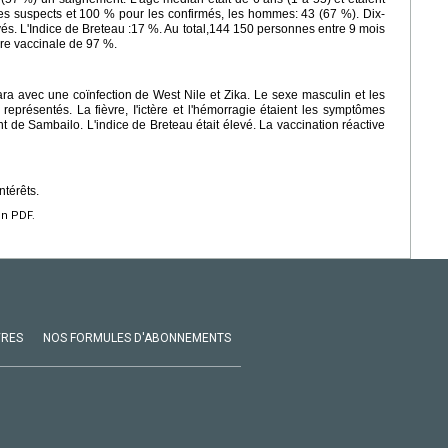
es suspects et 100 % pour les confirmés, les hommes: 43 (67 %). Dix-
és. L'Indice de Breteau :17 %. Au total,144 150 personnes entre 9 mois
ure vaccinale de 97 %.
ra avec une coïnfection de West Nile et Zika. Le sexe masculin et les
représentés. La fièvre, I'ictère et l'hémorragie étaient les symptômes
 de Sambailo. L'indice de Breteau était élevé. La vaccination réactive
ntérêts.
en PDF.
VRES
NOS FORMULES D'ABONNEMENTS