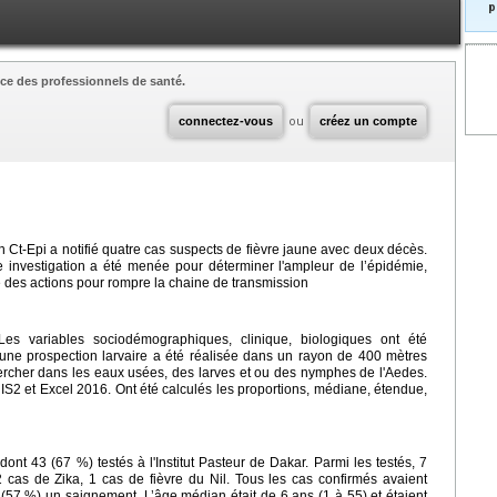
p
ce des professionnels de santé.
connectez-vous
ou
créez un compte
Ct-Epi a notifié quatre cas suspects de fièvre jaune avec deux décès.
 investigation a été menée pour déterminer l'ampleur de l’épidémie,
des actions pour rompre la chaine de transmission
es variables sociodémographiques, clinique, biologiques ont été
une prospection larvaire a été réalisée dans un rayon de 400 mètres
ercher dans les eaux usées, des larves et ou des nymphes de l'Aedes.
S2 et Excel 2016. Ont été calculés les proportions, médiane, étendue,
dont 43 (67 %) testés à l'Institut Pasteur de Dakar. Parmi les testés, 7
2 cas de Zika, 1 cas de fièvre du Nil. Tous les cas confirmés avaient
6 (57 %) un saignement. L’âge médian était de 6 ans (1 à 55) et étaient