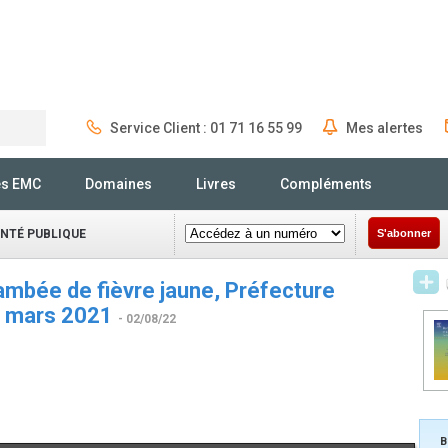
Service Client : 01 71 16 55 99
Mes alertes
Rechercher
és EMC
Domaines
Livres
Compléments
ANTÉ PUBLIQUE
S'abonner
lambée de fièvre jaune, Préfecture
- mars 2021
- 02/08/22
B