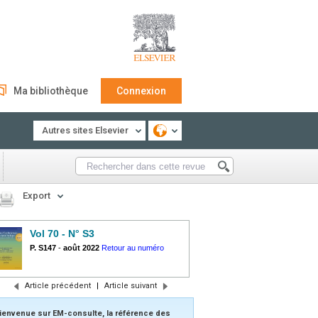
Ma bibliothèque
Connexion
Autres sites Elsevier
Export
Vol 70 - N° S3
P. S147
-
août 2022
Retour au numéro
Article précédent
|
Article suivant
ienvenue sur EM-consulte, la référence des