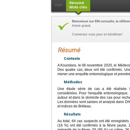
Résumé
PDF
Mots clés
Bienvenue sur EM-consulte, la référen
Article gratuit.
Connectez-vous pour en bénéficier!
Résumé
Contexte
A Koundara, le 06 novembre 2020, le Médecin 
Des quatre cas, deux ont été confirmés. Une
mener une enquête entomologique et prendre 
Méthodes
Une étude série de cas a été réalisée. L
considérées. Pour l'enquête entomologique, 
autour et dans le domicile des cas pour rech
Les données sont saisies et analysé dans DHI
et indices de Bréteau.
Résultats
Au total, 64 cas suspects ont été enregistrés 
(16 %) ont été confirmés à la fièvre jaune, 
présenté de la fièvre, 55 (86 %) un ictère, 3