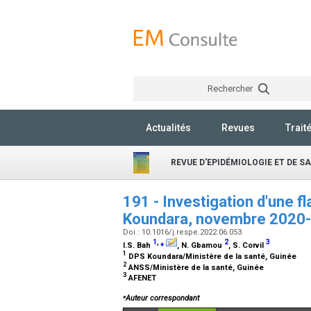
Rechercher
Actualités
Revues
Trait
REVUE D'EPIDÉMIOLOGIE ET DE S
191 - Investigation d'une f
Koundara, novembre 2020
Doi : 10.1016/j.respe.2022.06.053
1
,
⁎
2
3
I.S. Bah
, N. Gbamou
, S. Corvil
1
DPS Koundara/Ministère de la santé, Guinée
2
ANSS/Ministère de la santé, Guinée
3
AFENET
⁎
Auteur correspondant