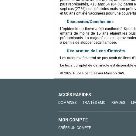
plus représentés, ˂15 ans: 54 (84 %) parmi l
sept cas (27 %) sont décédés mais non prélev
et 60 ans ont été vaccinées pour une couvert
Discussion/Conclusions
L’épidémie de fièvre a été confirmé à Kounda
enfants de moins de 15 ans étaient les plus 
prédominants. La majorité des cas provenaient
a permis de stopper cette flambée.
Déclaration de liens d'intérêts
Les auteurs déclarent ne pas avoir de liens d'i
Le texte complet de cet article est disponible 
© 2022 Publié par Elsevier Masson SAS.
ACCÈS RAPIDES
DOMAINES
TRAITÉS EMC
REVUES
LI
MON COMPTE
CRÉER UN COMPTE