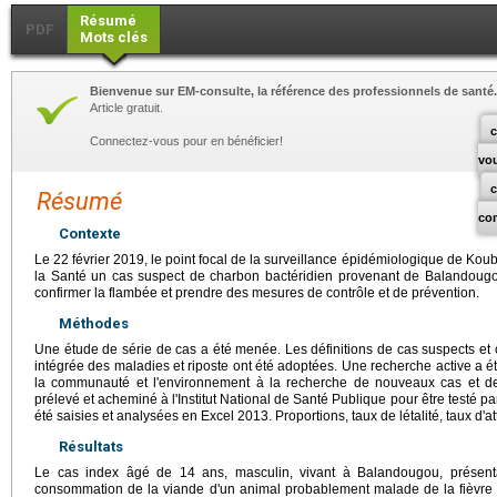
Résumé
PDF
Mots clés
Bienvenue sur EM-consulte, la référence des professionnels de santé.
Article gratuit.
c
Connectez-vous pour en bénéficier!
vo
Résumé
co
Contexte
Le 22 février 2019, le point focal de la surveillance épidémiologique de Koubi
la Santé un cas suspect de charbon bactéridien provenant de Balandougo
confirmer la flambée et prendre des mesures de contrôle et de prévention.
Méthodes
Une étude de série de cas a été menée. Les définitions de cas suspects et 
intégrée des maladies et riposte ont été adoptées. Une recherche active a é
la communauté et l'environnement à la recherche de nouveaux cas et d
prélevé et acheminé à l'Institut National de Santé Publique pour être testé 
été saisies et analysées en Excel 2013. Proportions, taux de létalité, taux d'a
Résultats
Le cas index âgé de 14 ans, masculin, vivant à Balandougou, présenta
consommation de la viande d'un animal probablement malade de la fièvre 