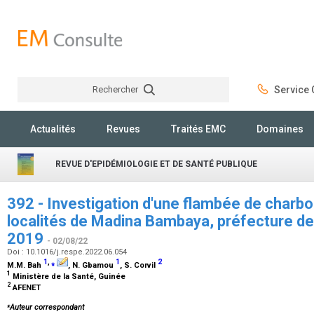
Rechercher
Service C
Rechercher
Actualités
Revues
Traités EMC
Domaines
REVUE D'EPIDÉMIOLOGIE ET DE SANTÉ PUBLIQUE
392 - Investigation d'une flambée de charbo
localités de Madina Bambaya, préfecture de 
2019
- 02/08/22
Doi : 10.1016/j.respe.2022.06.054
1
,
⁎
1
2
M.M. Bah
, N. Gbamou
, S. Corvil
1
Ministère de la Santé, Guinée
2
AFENET
⁎
Auteur correspondant