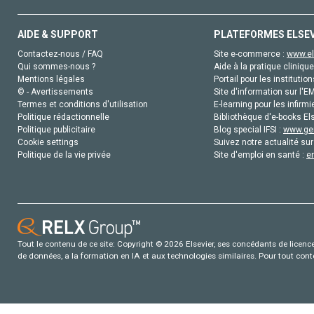
AIDE & SUPPORT
PLATEFORMES ELSE
Contactez-nous / FAQ
Site e-commerce :
www.el
Qui sommes-nous ?
Aide à la pratique clinique
Mentions légales
Portail pour les institution
© - Avertissements
Site d'information sur l'E
Termes et conditions d'utilisation
E-learning pour les infirmi
Politique rédactionnelle
Bibliothèque d'e-books Els
Politique publicitaire
Blog special IFSI :
www.gen
Cookie settings
Suivez notre actualité sur
Politique de la vie privée
Site d'emploi en santé :
e
Tout le contenu de ce site: Copyright © 2026 Elsevier, ses concédants de licence e
de données, a la formation en IA et aux technologies similaires. Pour tout con