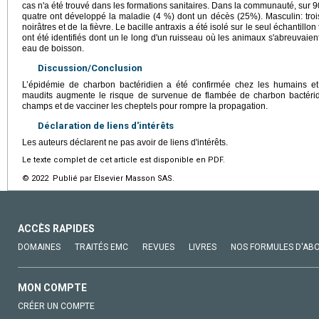
cas n'a été trouvé dans les formations sanitaires. Dans la communauté, sur
quatre ont développé la maladie (4 %) dont un décès (25%). Masculin: troi
noirâtres et de la fièvre. Le bacille antraxis a été isolé sur le seul échanti
ont été identifiés dont un le long d'un ruisseau où les animaux s'abreuvaien
eau de boisson.
Discussion/Conclusion
L’épidémie de charbon bactéridien a été confirmée chez les humains e
maudits augmente le risque de survenue de flambée de charbon bactéridi
champs et de vacciner les cheptels pour rompre la propagation.
Déclaration de liens d'intérêts
Les auteurs déclarent ne pas avoir de liens d'intérêts.
Le texte complet de cet article est disponible en PDF.
© 2022 Publié par Elsevier Masson SAS.
ACCÈS RAPIDES
DOMAINES
TRAITÉS EMC
REVUES
LIVRES
NOS FORMULES D'AB
MON COMPTE
CRÉER UN COMPTE