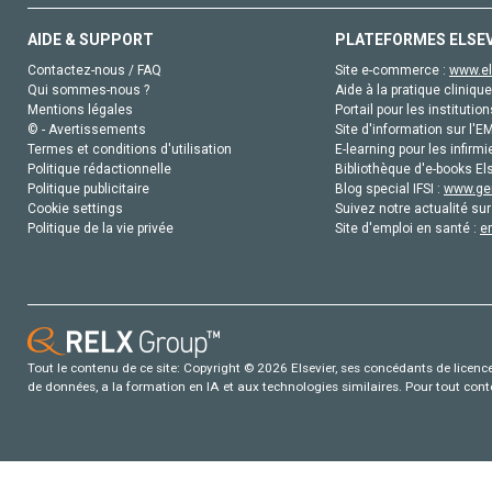
AIDE & SUPPORT
PLATEFORMES ELSE
Contactez-nous / FAQ
Site e-commerce :
www.el
Qui sommes-nous ?
Aide à la pratique clinique
Mentions légales
Portail pour les institution
© - Avertissements
Site d'information sur l'E
Termes et conditions d'utilisation
E-learning pour les infirmi
Politique rédactionnelle
Bibliothèque d'e-books Els
Politique publicitaire
Blog special IFSI :
www.gen
Cookie settings
Suivez notre actualité sur
Politique de la vie privée
Site d'emploi en santé :
e
Tout le contenu de ce site: Copyright © 2026 Elsevier, ses concédants de licence e
de données, a la formation en IA et aux technologies similaires. Pour tout con