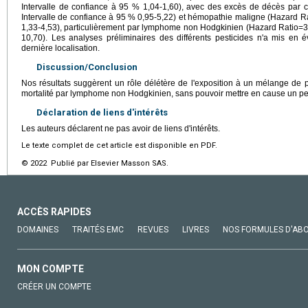
Intervalle de confiance à 95 % 1,04-1,60), avec des excès de décès par
Intervalle de confiance à 95 % 0,95-5,22) et hémopathie maligne (Hazard Ra
1,33-4,53), particulièrement par lymphome non Hodgkinien (Hazard Ratio=3,
10,70). Les analyses préliminaires des différents pesticides n'a mis en 
dernière localisation.
Discussion/Conclusion
Nos résultats suggèrent un rôle délétère de l'exposition à un mélange de 
mortalité par lymphome non Hodgkinien, sans pouvoir mettre en cause un pes
Déclaration de liens d'intérêts
Les auteurs déclarent ne pas avoir de liens d'intérêts.
Le texte complet de cet article est disponible en PDF.
© 2022 Publié par Elsevier Masson SAS.
ACCÈS RAPIDES
DOMAINES
TRAITÉS EMC
REVUES
LIVRES
NOS FORMULES D'AB
MON COMPTE
CRÉER UN COMPTE