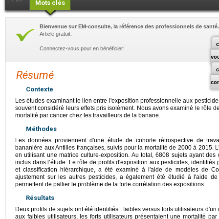
Mots clés
Bienvenue sur EM-consulte, la référence des professionnels de santé.
Article gratuit.
c
Connectez-vous pour en bénéficier!
vo
Résumé
co
Contexte
Les études examinant le lien entre l'exposition professionnelle aux pesticid
souvent considéré leurs effets pris isolément. Nous avons examiné le rôle de 
mortalité par cancer chez les travailleurs de la banane.
Méthodes
Les données proviennent d'une étude de cohorte rétrospective de travai
bananière aux Antilles françaises, suivis pour la mortalité de 2000 à 2015. 
en utilisant une matrice culture-exposition. Au total, 6808 sujets ayant de
inclus dans l’étude. Le rôle de profils d'exposition aux pesticides, identifi
et classification hiérarchique, a été examiné à l'aide de modèles de C
ajustement sur les autres pesticides, a également été étudié à l'aide d
permettent de pallier le problème de la forte corrélation des expositions.
Résultats
Deux profils de sujets ont été identifiés : faibles versus forts utilisateurs d'
aux faibles utilisateurs, les forts utilisateurs présentaient une mortalité