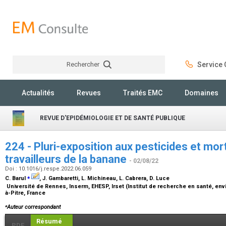
Rechercher
Service C
Rechercher
Actualités
Revues
Traités EMC
Domaines
REVUE D'EPIDÉMIOLOGIE ET DE SANTÉ PUBLIQUE
224 - Pluri-exposition aux pesticides et mor
travailleurs de la banane
- 02/08/22
Doi : 10.1016/j.respe.2022.06.059
⁎
C. Barul
, J. Gambaretti, L. Michineau, L. Cabrera, D. Luce
Université de Rennes, Inserm, EHESP, Irset (Institut de recherche en santé, env
à-Pitre, France
⁎
Auteur correspondant
Résumé
PDF