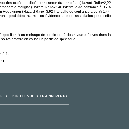
 avec des excès de décès par cancer du pancréas (Hazard Ratio=2,22
 hémopathie maligne (Hazard Ratio=2,46 Intervalle de confiance à 95 %
n Hodgkinien (Hazard Ratio=3,92 Intervalle de confiance à 95 % 1,44-
érents pesticides n'a mis en évidence aucune association pour cette
l'exposition à un mélange de pesticides à des niveaux élevés dans la
pouvoir mettre en cause un pesticide spécifique.
ntérêts.
en PDF.
VRES
NOS FORMULES D'ABONNEMENTS