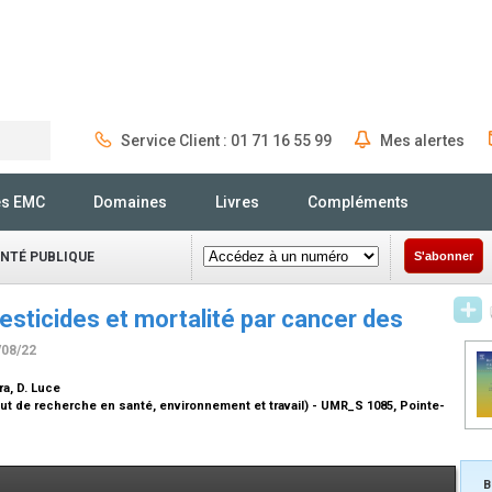
Service Client : 01 71 16 55 99
Mes alertes
Rechercher
és EMC
Domaines
Livres
Compléments
ANTÉ PUBLIQUE
S'abonner
pesticides et mortalité par cancer des
/08/22
ra, D. Luce
tut de recherche en santé, environnement et travail) - UMR_S 1085, Pointe-
B