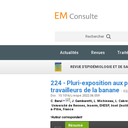
Rechercher
Actualités
Revues
Trait
REVUE D'EPIDÉMIOLOGIE ET DE S
224 - Pluri-exposition aux 
travailleurs de la banane
- 02
Doi : 10.1016/j.respe.2022.06.059
⁎
C. Barul
, J. Gambaretti, L. Michineau, L. Cabre
Université de Rennes, Inserm, EHESP, Irset (Insti
à-Pitre, France
⁎
Auteur correspondant
Résumé
PDF