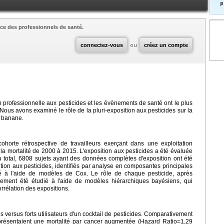
p
ce des professionnels de santé.
connectez-vous
ou
créez un compte
n professionnelle aux pesticides et les évènements de santé ont le plus
 Nous avons examiné le rôle de la pluri-exposition aux pesticides sur la
a banane.
orte rétrospective de travailleurs exerçant dans une exploitation
 la mortalité de 2000 à 2015. L'exposition aux pesticides a été évaluée
Au total, 6808 sujets ayant des données complètes d'exposition ont été
sition aux pesticides, identifiés par analyse en composantes principales
iné à l'aide de modèles de Cox. Le rôle de chaque pesticide, après
alement été étudié à l'aide de modèles hiérarchiques bayésiens, qui
orrélation des expositions.
les versus forts utilisateurs d'un cocktail de pesticides. Comparativement
urs présentaient une mortalité par cancer augmentée (Hazard Ratio=1,29