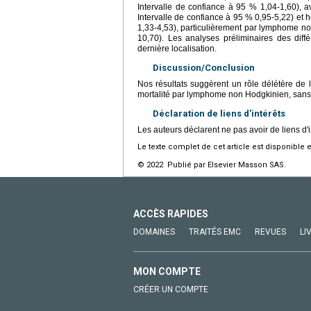
Intervalle de confiance à 95 % 1,04-1,60),
Intervalle de confiance à 95 % 0,95-5,22) et
1,33-4,53), particulièrement par lymphome no
10,70). Les analyses préliminaires des diff
dernière localisation.
Discussion/Conclusion
Nos résultats suggèrent un rôle délétère de 
mortalité par lymphome non Hodgkinien, sans 
Déclaration de liens d'intérêts
Les auteurs déclarent ne pas avoir de liens d'i
Le texte complet de cet article est disponible 
© 2022 Publié par Elsevier Masson SAS.
ACCÈS RAPIDES
DOMAINES
TRAITÉS EMC
REVUES
LI
MON COMPTE
CRÉER UN COMPTE