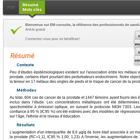
Résumé
PDF
Mots clés
Bienvenue sur EM-consulte, la référence des professionnels de santé.
Article gratuit.
c
Connectez-vous pour en bénéficier!
vo
Résumé
co
Contexte
Peu d’études épidémiologiques existent sur l'association entre les métaux 
prostate, certains étant pourtant des perturbateurs endocriniens. Notre object
la teneur en 17 métaux des ongles de pieds et le risque de cancer de la prost
Méthodes
Au total, 604 cas de cancer de la prostate et 1447 témoins ayant fourni des 
inclus dans l’étude. Les concentrations métalliques ont été déterminée
spectrométrie à émission optique, en suivant le protocole NIOH 7303. Les 
confiance à 95 % (IC95 %) ont été estimés avec des modèles de régressions 
sur l’âge, l'ethnie et le niveau d’éducation.
Résultats
L'augmentation d'un interquartile de 8,6 µg/g de bore était associée à un 
la prostate (RC=1,11, IC95 % 1,00; 1,23). A l'inverse, les augmentations de 