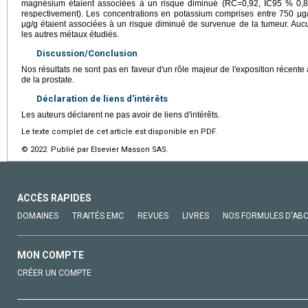
magnésium étaient associées à un risque diminué (RC=0,92, IC95 % 0,8
respectivement). Les concentrations en potassium comprises entre 750 µg/
µg/g étaient associées à un risque diminué de survenue de la tumeur. Aucun
les autres métaux étudiés.
Discussion/Conclusion
Nos résultats ne sont pas en faveur d'un rôle majeur de l'exposition récen
de la prostate.
Déclaration de liens d'intérêts
Les auteurs déclarent ne pas avoir de liens d'intérêts.
Le texte complet de cet article est disponible en PDF.
© 2022 Publié par Elsevier Masson SAS.
ACCÈS RAPIDES
DOMAINES
TRAITÉS EMC
REVUES
LIVRES
NOS FORMULES D'AB
MON COMPTE
CRÉER UN COMPTE