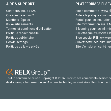
AIDE & SUPPORT
PLATEFORMES ELSE
Contactez-nous / FAQ
Site e-commerce :
www.el
Qui sommes-nous ?
Aide à la pratique clinique
Mentions légales
Portail pour les institution
© - Avertissements
Site d'information sur l'E
Termes et conditions d'utilisation
E-learning pour les infirmi
Politique rédactionnelle
Bibliothèque d'e-books Els
Politique publicitaire
Blog special IFSI :
www.gen
Cookie settings
Suivez notre actualité sur
Politique de la vie privée
Site d'emploi en santé :
e
Tout le contenu de ce site: Copyright © 2026 Elsevier, ses concédants de licence e
de données, a la formation en IA et aux technologies similaires. Pour tout con