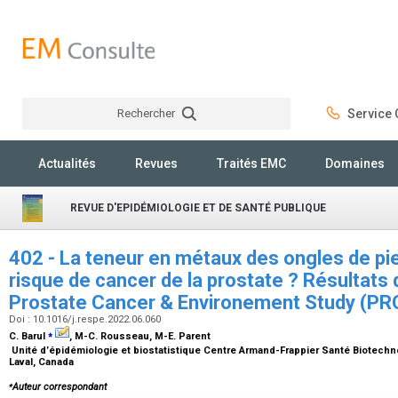
Rechercher
Service C
Rechercher
Actualités
Revues
Traités EMC
Domaines
REVUE D'EPIDÉMIOLOGIE ET DE SANTÉ PUBLIQUE
402 - La teneur en métaux des ongles de pi
risque de cancer de la prostate ? Résultats 
Prostate Cancer & Environement Study (P
Doi : 10.1016/j.respe.2022.06.060
⁎
C. Barul
, M-C. Rousseau, M-E. Parent
Unité d’épidémiologie et biostatistique Centre Armand-Frappier Santé Biotechnolo
Laval, Canada
⁎
Auteur correspondant