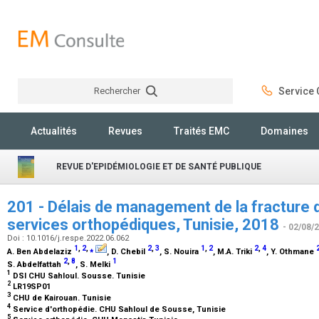
Rechercher
Service C
Rechercher
Actualités
Revues
Traités EMC
Domaines
REVUE D'EPIDÉMIOLOGIE ET DE SANTÉ PUBLIQUE
201 - Délais de management de la fracture 
services orthopédiques, Tunisie, 2018
- 02/08/
Doi : 10.1016/j.respe.2022.06.062
1
,
2
,
⁎
2
,
3
1
,
2
2
,
4
A. Ben Abdelaziz
, D. Chebil
, S. Nouira
, M.A. Triki
, Y. Othmane
2
,
8
1
S. Abdelfattah
, S. Melki
1
DSI CHU Sahloul. Sousse. Tunisie
2
LR19SP01
3
CHU de Kairouan. Tunisie
4
Service d'orthopédie. CHU Sahloul de Sousse, Tunisie
5