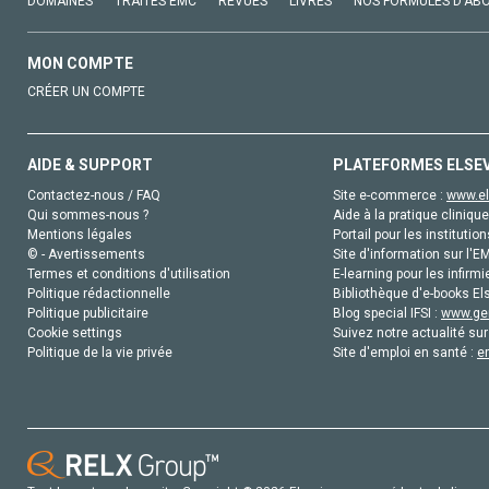
DOMAINES
TRAITÉS EMC
REVUES
LIVRES
NOS FORMULES D'AB
MON COMPTE
CRÉER UN COMPTE
AIDE & SUPPORT
PLATEFORMES ELSE
Contactez-nous / FAQ
Site e-commerce :
www.el
Qui sommes-nous ?
Aide à la pratique clinique
Mentions légales
Portail pour les institution
© - Avertissements
Site d'information sur l'E
Termes et conditions d'utilisation
E-learning pour les infirmi
Politique rédactionnelle
Bibliothèque d'e-books Els
Politique publicitaire
Blog special IFSI :
www.gen
Cookie settings
Suivez notre actualité sur
Politique de la vie privée
Site d'emploi en santé :
e