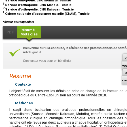
Service orthopédie. CHU Monastir. Tunisie
6
Service d'orthopédie. CHU Mahdia. Tunisie
7
Service d'orthopédie. CHU Kairouan. Tunisie
8
Caisse nationale d'assurance maladie (CNAM), Tunisie
⁎
Auteur correspondant
Résumé
PDF
Mots clés
Bienvenue sur EM-consulte, la référence des professionnels de santé.
Article gratuit.
c
Connectez-vous pour en bénéficier!
vo
Résumé
co
Contexte
L'objectif était de mesurer les délais de prise en charge de la fracture de 
orthopédique du Centre-Est-Tunisien au cours de l'année 2018.
Méthodes
Il s'agit d'une évaluation des pratiques professionnelles en chirurg
universitaires (Sousse, Monastir, Kairouan, Mahdia), centrée sur la fracture
performance clinique en chirurgie orthopédique. Tous les dossiers des pa
hanche ont été revus par deux auditeurs à chaque hôpital: un orthopédiste et
calculés : 1) Délai Admission (Urgences-Hospitalisation); 2) Délai Opération