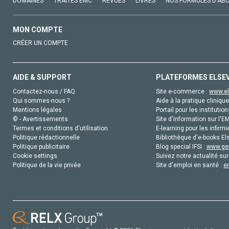
DOMAINES
TRAITÉS EMC
REVUES
LIVRES
NOS FORMULES D'AB
MON COMPTE
CRÉER UN COMPTE
AIDE & SUPPORT
PLATEFORMES ELSE
Contactez-nous / FAQ
Site e-commerce :
www.el
Qui sommes-nous ?
Aide à la pratique clinique
Mentions légales
Portail pour les institution
© - Avertissements
Site d'information sur l'E
Termes et conditions d'utilisation
E-learning pour les infirmi
Politique rédactionnelle
Bibliothèque d'e-books Els
Politique publicitaire
Blog special IFSI :
www.gen
Cookie settings
Suivez notre actualité sur
Politique de la vie privée
Site d'emploi en santé :
e