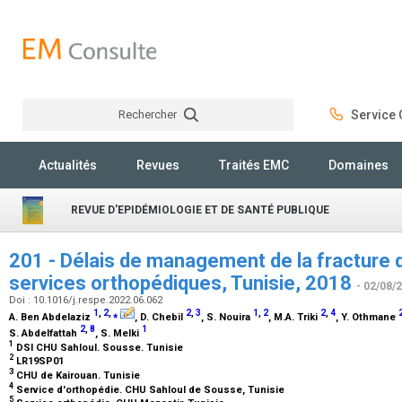
Rechercher
Service C
Rechercher
Actualités
Revues
Traités EMC
Domaines
REVUE D'EPIDÉMIOLOGIE ET DE SANTÉ PUBLIQUE
201 - Délais de management de la fracture 
services orthopédiques, Tunisie, 2018
- 02/08/
Doi : 10.1016/j.respe.2022.06.062
1
,
2
,
⁎
2
,
3
1
,
2
2
,
4
A. Ben Abdelaziz
, D. Chebil
, S. Nouira
, M.A. Triki
, Y. Othmane
2
,
8
1
S. Abdelfattah
, S. Melki
1
DSI CHU Sahloul. Sousse. Tunisie
2
LR19SP01
3
CHU de Kairouan. Tunisie
4
Service d'orthopédie. CHU Sahloul de Sousse, Tunisie
5