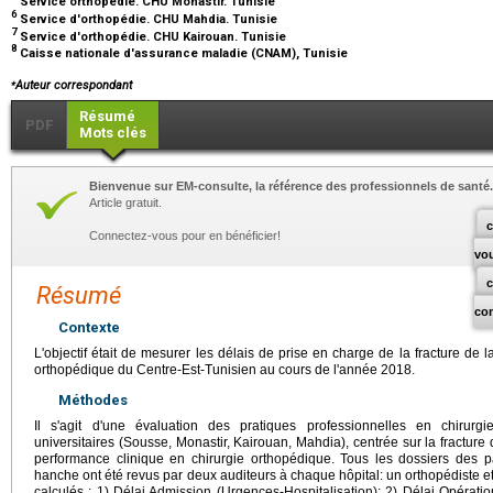
Service orthopédie. CHU Monastir. Tunisie
6
Service d'orthopédie. CHU Mahdia. Tunisie
7
Service d'orthopédie. CHU Kairouan. Tunisie
8
Caisse nationale d'assurance maladie (CNAM), Tunisie
⁎
Auteur correspondant
Résumé
PDF
Mots clés
Bienvenue sur EM-consulte, la référence des professionnels de santé.
Article gratuit.
c
Connectez-vous pour en bénéficier!
vo
Résumé
co
Contexte
L'objectif était de mesurer les délais de prise en charge de la fracture de 
orthopédique du Centre-Est-Tunisien au cours de l'année 2018.
Méthodes
Il s'agit d'une évaluation des pratiques professionnelles en chirurg
universitaires (Sousse, Monastir, Kairouan, Mahdia), centrée sur la fracture
performance clinique en chirurgie orthopédique. Tous les dossiers des pa
hanche ont été revus par deux auditeurs à chaque hôpital: un orthopédiste et
calculés : 1) Délai Admission (Urgences-Hospitalisation); 2) Délai Opération