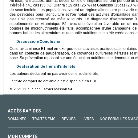
Au total, 75 malades, dont 11 décès, ont été enregistrés sur une période de 
Yérétiélé : 41 cas (55 %), Dianra : 19 cas (25 %) et Gbatosso :15cas (20 %)
de sexe féminin. Les populations avaient un régime alimentaire peu varié et 
des pesticides pour l'agriculture et l'on notait des activités d'orpaillage 
d'eau n'a pas retrouvé de métaux lourds. Le diagnostic d'avitaminose B
supplémentés en vitaminique B1 avec une évolution favorable en un mo
poudres de micronutriments été faite, accompagnée d'une campagne de se
bonnes habitudes alimentaires et une unité nutritionnelle a été créée dans le d
Discussion/Conclusion
Cette avitaminose B1 met en exergue les mauvaises pratiques alimentaires d
dans un contexte de paupérisation, de croyances culturelles néfastes et d'
base. Sa prévention reposant sur une éducation nutritionnelle demeure un vér
Déclaration de liens d'intérêts
Les auteurs déclarent ne pas avoir de liens d'intérêts.
Le texte complet de cet article est disponible en PDF.
© 2022 Publié par Elsevier Masson SAS.
ACCÈS RAPIDES
DOMAINES
TRAITÉS EMC
REVUES
LIVRES
NOS FORMULES D'AB
MON COMPTE