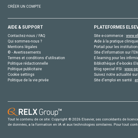
CRÉER UN COMPTE
AIDE & SUPPORT
PLATEFORMES ELSE
Contactez-nous / FAQ
Site e-commerce :
www.el
Qui sommes-nous ?
Aide à la pratique clinique
Mentions légales
Portail pour les institution
© - Avertissements
Site d'information sur l'E
Termes et conditions d'utilisation
E-learning pour les infirmi
Politique rédactionnelle
Bibliothèque d'e-books Els
Politique publicitaire
Blog special IFSI :
www.gen
Cookie settings
Suivez notre actualité sur
Politique de la vie privée
Site d'emploi en santé :
e
Tout le contenu de ce site: Copyright © 2026 Elsevier, ses concédants de licence e
de données, a la formation en IA et aux technologies similaires. Pour tout con