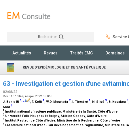
Rechercher
Service C
Rechercher
Actualités
Revues
Traités EMC
Domaines
REVUE D'EPIDÉMIOLOGIE ET DE SANTÉ PUBLIQUE
63 - Investigation et gestion d'une avitamin
02/08/22
Doi : 10.1016/j.respe.2022.06.066
1
,
⁎
1
2
1
3
3
J. Benie Bi
, F. Koffi
, W.D. Mourtada
, I. Tiembré
, N. Silué
, B. Kouakou
4
Assi
1
Institut national d'hygiène publique, Ministère de la Santé, Côte d'Ivoire
2
Université Félix Houphouët Boigny, Abidjan Cocody, Côte d'Ivoire
3
Institut Pasteur de Côte d'Ivoire, Ministère de la Recherche, Côte d'Ivoire
4
Laboratoire national d'appui au développement de l'agriculture, Ministère de l'A