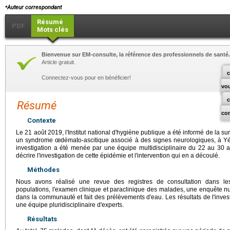
⁎
Auteur correspondant
Résumé
PDF
Mots clés
Bienvenue sur EM-consulte, la référence des professionnels de santé.
Article gratuit.
c
Connectez-vous pour en bénéficier!
vo
Résumé
co
Contexte
Le 21 août 2019, l'Institut national d'hygiène publique a été informé de la s
un syndrome œdémato-ascitique associé à des signes neurologiques, à Yér
investigation a été menée par une équipe multidisciplinaire du 22 au 30 ao
décrire l'investigation de cette épidémie et l'intervention qui en a découlé.
Méthodes
Nous avons réalisé une revue des registres de consultation dans les s
populations, l'examen clinique et paraclinique des malades, une enquête nu
dans la communauté et fait des prélèvements d'eau. Les résultats de l'investi
une équipe pluridisciplinaire d'experts.
Résultats